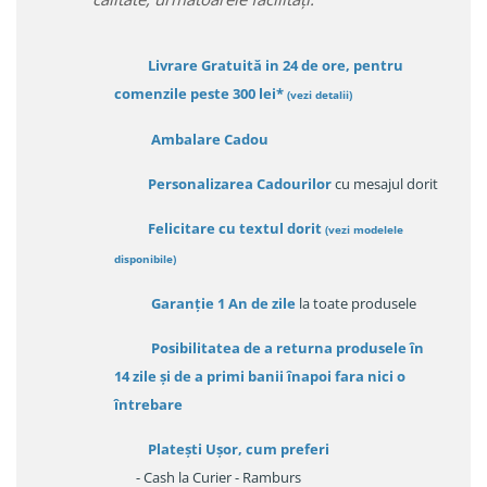
Livrare Gratuită in 24 de ore, pentru
comenzile peste 300 lei*
(vezi detalii)
Ambalare Cadou
Personalizarea Cadourilor
cu mesajul dorit
Felicitare cu textul dorit
(
vezi modelele
disponibile
)
Garanție
1 An de zile
la toate produsele
Posibilitatea de a returna produsele în
14 zile
și de a primi
banii înapoi fara nici o
întrebare
Platești Ușor
, cum preferi
- Cash la Curier - Ramburs