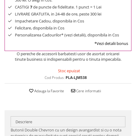
500 lei. O alegi in cos.
CASTIGI
7
de puncte de fidelitate. 1 punct = 1 Lei
LIVRARE GRATUITA, in 24-48 de ore, peste 300 lei
Impachetare Cadou, disponibila in Cos
Felicitare, disponibila in Cos
Personalizarea Cadourilor* (vezi detalii), disponibila in Cos
*Vezi detalii bonus
O pereche de accesorii barbatesti usor de asortat oricarei
tinute business si indispensabili pentru o tinuta impecabila.
Stoc epuizat
Cod Produs:
PLA-LJM538
Adauga la Favorite
Cere informatii
Descriere
Butonii Double Chevron cu un design avangardist si cu o nota
puternica de masculinitate sunt special creati pentru domnii