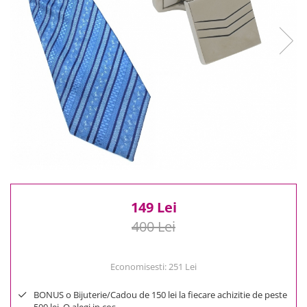
Reduceri
Cele mai noi
Cele mai vandute
Cele mai votate
Cu video
Pret
0 Lei - 100 Lei
100 Lei - 200 Lei
200 Lei - 300 Lei
300 Lei - 500 Lei
500 Lei - 1000 Lei
149 Lei
1000 Lei +
400 Lei
Economisesti:
251
Lei
BONUS o Bijuterie/Cadou de 150 lei la fiecare achizitie de peste