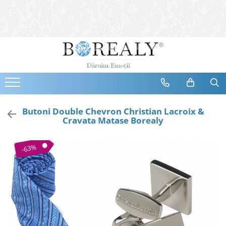
Bijuterii
Tipuri
Inele
Cercei
Bratari
Coliere
Butoni Double Chevron Christian Lacroix &
Cravata Matase Borealy
Seturi
Brose
-63%
Tiare
Destinatari
Bijuterii Femei
Bijuterii Copii
Bijuterii Mirese
Selectii