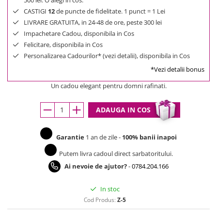
500 lei. O alegi in cos.
CASTIGI
12
de puncte de fidelitate. 1 punct = 1 Lei
LIVRARE GRATUITA, in 24-48 de ore, peste 300 lei
Impachetare Cadou, disponibila in Cos
Felicitare, disponibila in Cos
Personalizarea Cadourilor* (vezi detalii), disponibila in Cos
*Vezi detalii bonus
Un cadou elegant pentru domni rafinati.
ADAUGA IN COS
Garantie
1 an de zile -
100% banii inapoi
Putem livra cadoul direct sarbatoritului.
Ai nevoie de ajutor?
-
0784.204.166
In stoc
Cod Produs:
Z-5