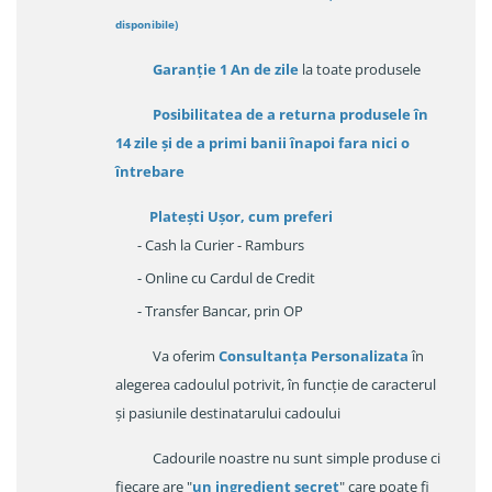
disponibile
)
Garanție
1 An de zile
la toate produsele
Posibilitatea de a returna produsele în
14 zile
și de a primi
banii înapoi fara nici o
întrebare
Platești Ușor
, cum preferi
- Cash la Curier - Ramburs
- Online cu Cardul de Credit
- Transfer Bancar, prin OP
Va oferim
Consultanța Personalizata
în
alegerea cadoulul potrivit, în funcție de caracterul
și pasiunile destinatarului cadoului
Cadourile noastre nu sunt simple produse ci
fiecare are "
un ingredient secret
" care poate fi