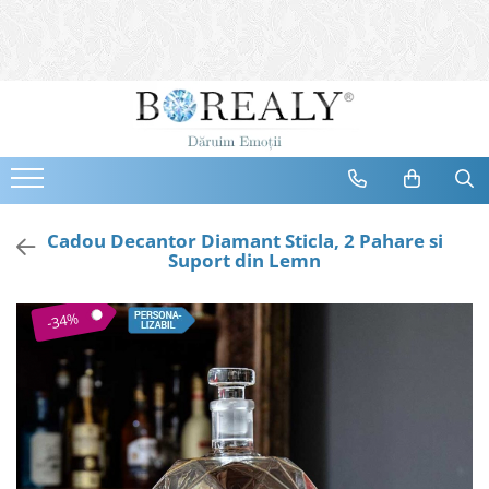
Bijuterii
Tipuri
Inele
Cercei
Bratari
Coliere
Cadou Decantor Diamant Sticla, 2 Pahare si
Suport din Lemn
Seturi
Brose
-34%
Tiare
Destinatari
Bijuterii Femei
Bijuterii Copii
Bijuterii Mirese
Selectii