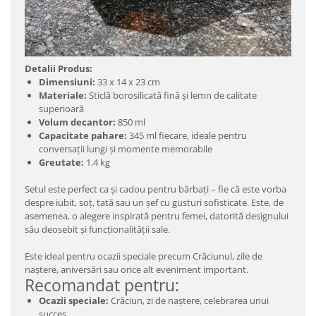
Detalii Produs:
Dimensiuni:
33 x 14 x 23 cm
Materiale:
Sticlă borosilicată fină și lemn de calitate
superioară
Volum decantor:
850 ml
Capacitate pahare:
345 ml fiecare, ideale pentru
conversații lungi și momente memorabile
Greutate:
1.4 kg
Setul este perfect ca și cadou pentru bărbați – fie că este vorba
despre iubit, soț, tată sau un șef cu gusturi sofisticate. Este, de
asemenea, o alegere inspirată pentru femei, datorită designului
său deosebit și funcționalității sale.
Este ideal pentru ocazii speciale precum Crăciunul, zile de
naștere, aniversări sau orice alt eveniment important.
Recomandat pentru:
Ocazii speciale:
Crăciun, zi de naștere, celebrarea unui
succes