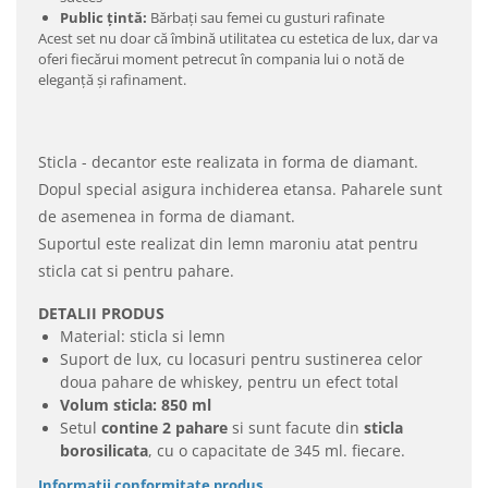
Public țintă:
Bărbați sau femei cu gusturi rafinate
Acest set nu doar că îmbină utilitatea cu estetica de lux, dar va
oferi fiecărui moment petrecut în compania lui o notă de
eleganță și rafinament.
Sticla - decantor este realizata in forma de diamant.
Dopul special asigura inchiderea etansa. Paharele sunt
de asemenea in forma de diamant.
Suportul este realizat din lemn maroniu atat pentru
sticla cat si pentru pahare.
DETALII PRODUS
Material: sticla si lemn
Suport de lux, cu locasuri pentru sustinerea celor
doua pahare de whiskey, pentru un efect total
Volum sticla: 850 ml
Setul
contine 2 pahare
si sunt facute din
sticla
borosilicata
, cu o capacitate de 345 ml. fiecare.
Informatii conformitate produs