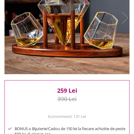
Reduceri
Cele mai noi
Cele mai vandute
Cele mai votate
Cu video
Pret
0 Lei - 100 Lei
100 Lei - 200 Lei
200 Lei - 300 Lei
300 Lei - 500 Lei
500 Lei - 1000 Lei
259 Lei
1000 Lei +
390 Lei
Economisesti:
131
Lei
BONUS o Bijuterie/Cadou de 150 lei la fiecare achizitie de peste