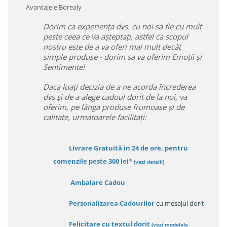
Avantajele Borealy
Dorim ca experiența dvs. cu noi sa fie cu mult
peste ceea ce va așteptați, astfel ca scopul
nostru este de a va oferi mai mult decât
simple produse - dorim sa va oferim Emoții și
Sentimente!
Daca luați decizia de a ne acorda încrederea
dvs și de a alege cadoul dorit de la noi, va
oferim, pe lânga produse frumoase și de
calitate, urmatoarele facilitați:
Livrare Gratuită in 24 de ore, pentru
comenzile peste 300 lei*
(vezi detalii)
Ambalare Cadou
Personalizarea Cadourilor
cu mesajul dorit
Felicitare cu textul dorit
(
vezi modelele