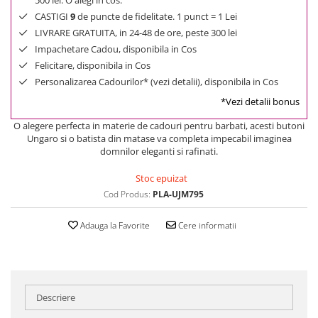
500 lei. O alegi in cos.
CASTIGI
9
de puncte de fidelitate. 1 punct = 1 Lei
LIVRARE GRATUITA, in 24-48 de ore, peste 300 lei
Impachetare Cadou, disponibila in Cos
Felicitare, disponibila in Cos
Personalizarea Cadourilor* (vezi detalii), disponibila in Cos
*Vezi detalii bonus
O alegere perfecta in materie de cadouri pentru barbati, acesti butoni
Ungaro si o batista din matase va completa impecabil imaginea
domnilor eleganti si rafinati.
Stoc epuizat
Cod Produs:
PLA-UJM795
Adauga la Favorite
Cere informatii
Descriere