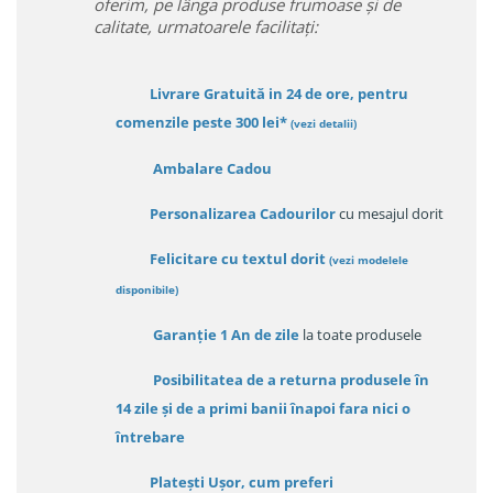
oferim, pe lânga produse frumoase și de
calitate, urmatoarele facilitați:
Livrare Gratuită in 24 de ore, pentru
comenzile peste 300 lei*
(vezi detalii)
Ambalare Cadou
Personalizarea Cadourilor
cu mesajul dorit
Felicitare cu textul dorit
(
vezi modelele
disponibile
)
Garanție
1 An de zile
la toate produsele
Posibilitatea de a returna produsele în
14 zile
și de a primi
banii înapoi fara nici o
întrebare
Platești Ușor
, cum preferi