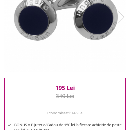
Reduceri
Cele mai noi
Cele mai vandute
Cele mai votate
Cu video
Pret
0 Lei - 100 Lei
100 Lei - 200 Lei
200 Lei - 300 Lei
300 Lei - 500 Lei
500 Lei - 1000 Lei
195 Lei
1000 Lei +
340 Lei
Economisesti:
145
Lei
BONUS o Bijuterie/Cadou de 150 lei la fiecare achizitie de peste