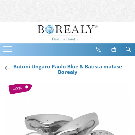
Bijuterii
Tipuri
Inele
Cercei
Bratari
Coliere
Butoni Ungaro Paolo Blue & Batista matase
Borealy
Seturi
Brose
-43%
Tiare
Destinatari
Bijuterii Femei
Bijuterii Copii
Bijuterii Mirese
Selectii