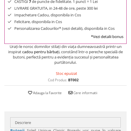
CASTIGI
7
de puncte de fidelitate. 1 punct = 1 Lei
LIVRARE GRATUITA, in 24-48 de ore, peste 300 lei
Impachetare Cadou, disponibila in Cos
Felicitare, disponibila in Cos
Personalizarea Cadourilor* (vezi detalii), disponibila in Cos
*Vezi detalii bonus
Uraţi-le noroc domnilor stilaţi din viaţa dumneavoastră printr-un
inspirat
cadou pentru bărbaţi
, constând într-o pereche specială de
butoni, perfectă pentru a evidenţia succesul şi personalitatea
purtătorului.
Stoc epuizat
Cod Produs:
BT002
Adauga la Favorite
Cere informatii
Descriere
Butonii
Soleil Unique Classic Borealy vor pune în valoare