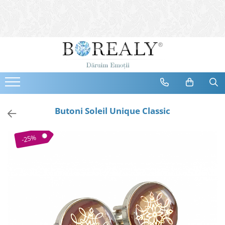
Bijuterii
Tipuri
Inele
Cercei
Bratari
Coliere
Butoni Soleil Unique Classic
Seturi
Brose
-25%
Tiare
Destinatari
Bijuterii Femei
Bijuterii Copii
Bijuterii Mirese
Selectii