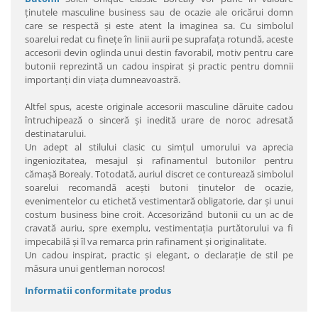
ţinutele masculine business sau de ocazie ale oricărui domn
care se respectă şi este atent la imaginea sa. Cu simbolul
soarelui redat cu fineţe în linii aurii pe suprafaţa rotundă, aceste
accesorii devin oglinda unui destin favorabil, motiv pentru care
butonii reprezintă un cadou inspirat şi practic pentru domnii
importanţi din viaţa dumneavoastră.
Altfel spus, aceste originale accesorii masculine dăruite cadou
întruchipează o sinceră şi inedită urare de noroc adresată
destinatarului.
Un adept al stilului clasic cu simţul umorului va aprecia
ingeniozitatea, mesajul şi rafinamentul butonilor pentru
cămaşă Borealy. Totodată, auriul discret ce conturează simbolul
soarelui recomandă aceşti butoni ţinutelor de ocazie,
evenimentelor cu etichetă vestimentară obligatorie, dar şi unui
costum business bine croit. Accesorizând butonii cu un ac de
cravată auriu, spre exemplu, vestimentaţia purtătorului va fi
impecabilă şi îl va remarca prin rafinament şi originalitate.
Un cadou inspirat, practic şi elegant, o declaraţie de stil pe
măsura unui gentleman norocos!
Informatii conformitate produs