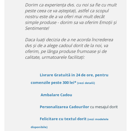
Dorim ca experiența dvs. cu noi sa fie cu mult
peste ceea ce va așteptați, astfel ca scopul
nostru este de a va oferi mai mult decât
simple produse - dorim sa va oferim Emoții și
Sentimente!
Daca luați decizia de a ne acorda încrederea
dvs și de a alege cadoul dorit de la noi, va
oferim, pe lânga produse frumoase și de
calitate, urmatoarele facilitați:
Livrare Gratuită in 24 de ore, pentru
comenzile peste 300 lei*
(vezi detalii)
Ambalare Cadou
Personalizarea Cadourilor
cu mesajul dorit
Felicitare cu textul dorit
(
vezi modelele
disponibile
)