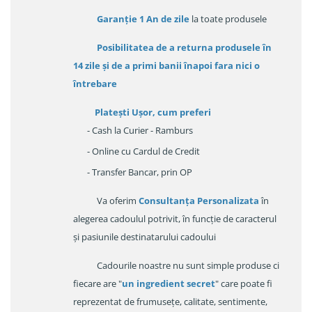
Garanție
1 An de zile
la toate produsele
Posibilitatea de a returna produsele în
14 zile
și de a primi
banii înapoi fara nici o
întrebare
Platești Ușor
, cum preferi
- Cash la Curier - Ramburs
- Online cu Cardul de Credit
- Transfer Bancar, prin OP
Va oferim
Consultanța Personalizata
în
alegerea cadoulul potrivit, în funcție de caracterul
și pasiunile destinatarului cadoului
Cadourile noastre nu sunt simple produse ci
fiecare are "
un ingredient secret
" care poate fi
reprezentat de frumusețe, calitate, sentimente,