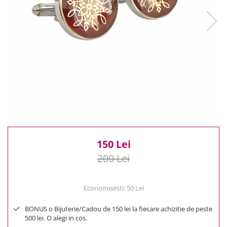
Reduceri
Cele mai noi
Cele mai vandute
Cele mai votate
Cu video
Pret
0 Lei - 100 Lei
100 Lei - 200 Lei
200 Lei - 300 Lei
300 Lei - 500 Lei
500 Lei - 1000 Lei
150 Lei
1000 Lei +
200 Lei
Economisesti:
50
Lei
BONUS o Bijuterie/Cadou de 150 lei la fiecare achizitie de peste
500 lei. O alegi in cos.