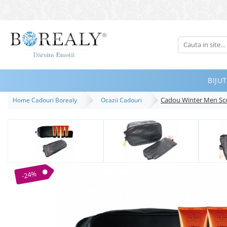
Bijuterii
Tipuri
Inele
BIJUT
Cercei
Cadou Winter Men Sco
Home Cadouri Borealy
Ocazii Cadouri
Bratari
Coliere
Seturi
Brose
Tiare
-24%
Destinatari
Bijuterii Femei
Bijuterii Copii