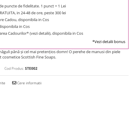
e puncte de fidelitate. 1 punct = 1 Lei
ATUITA, in 24-48 de ore, peste 300 lei
e Cadou, disponibila in Cos
 disponibila in Cos
rea Cadourilor* (vezi detalii), disponibila in Cos
*Vezi detalii bonus
ăguli până şi cel mai pretenţios domn! O perehe de manusi din piele
et cosmetice Scottish Fine Soaps.
Cod Produs:
STE002
rite
Cere informatii