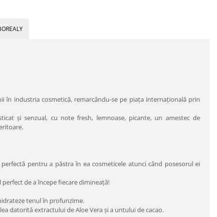
BOREALY
i în industria cosmetică, remarcându-se pe piaţa internaţională prin
icat şi senzual, cu note fresh, lemnoase, picante, un amestec de
eritoare.
şi perfectă pentru a păstra în ea cosmeticele atunci când posesorul ei
l perfect de a începe fiecare dimineaţă!
 hidrateze tenul în profunzime.
lea datorită extractului de Aloe Vera şi a untului de cacao.