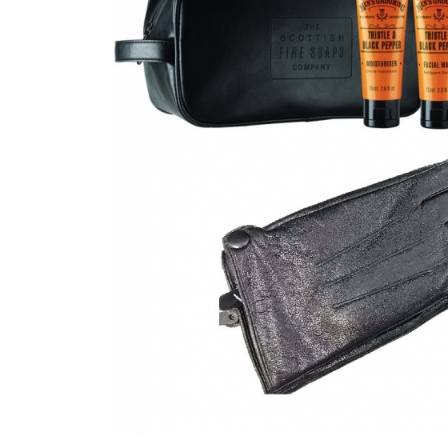
Bijuterii Mirese
Selectii
Reduceri
Cele mai noi
Cele mai vandute
Cele mai votate
Cu video
Pret
0 Lei - 100 Lei
100 Lei - 200 Lei
200 Lei - 300 Lei
300 Lei - 500 Lei
500 Lei - 1000 Lei
1000 Lei +