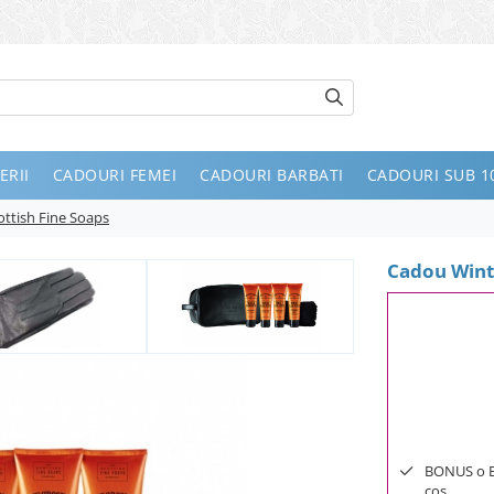
ERII
CADOURI FEMEI
CADOURI BARBATI
CADOURI SUB 10
ttish Fine Soaps
Cadou Wint
BONUS o Bij
cos.