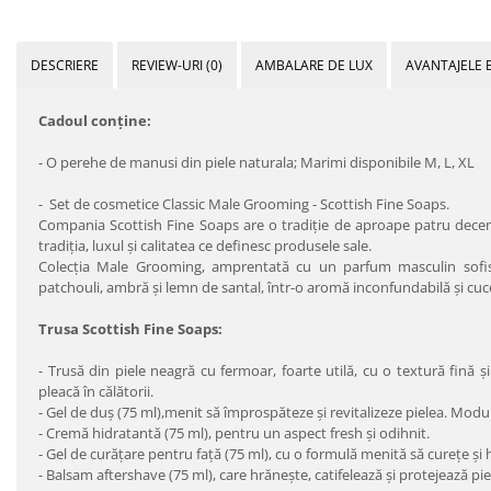
DESCRIERE
REVIEW-URI
(0)
AMBALARE DE LUX
AVANTAJELE 
Cadoul conţine:
- O perehe de manusi din piele naturala; Marimi disponibile M, L, XL
- Set de cosmetice Classic Male Grooming - Scottish Fine Soaps.
Compania Scottish Fine Soaps are o tradiţie de aproape patru deceni
tradiţia, luxul şi calitatea ce definesc produsele sale.
Colecţia Male Grooming, amprentată cu un parfum masculin sofist
patchouli, ambră şi lemn de santal, într-o aromă inconfundabilă şi cuc
Trusa Scottish Fine Soaps:
- Trusă din piele neagră cu fermoar, foarte utilă, cu o textură fină 
pleacă în călătorii.
- Gel de duș (75 ml),menit să împrospăteze şi revitalizeze pielea. Modu
- Cremă hidratantă (75 ml), pentru un aspect fresh și odihnit.
- Gel de curățare pentru faţă (75 ml), cu o formulă menită să cureţe şi
- Balsam aftershave (75 ml), care hrăneşte, catifelează şi protejează pie