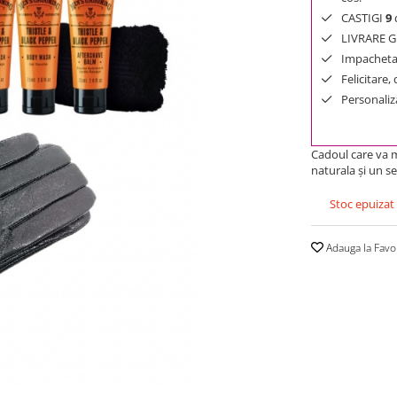
CASTIGI
9
d
LIVRARE GR
Impachetar
Felicitare,
Personaliza
Cadoul care va m
naturala şi un s
Stoc epuizat
Adauga la Favo