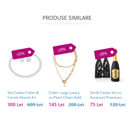
PRODUSE SIMILARE
-28%
-50%
-38%
Set Cadou Colier &
Sticlă Cadou Vin cu
C
Colier Lung Luxury
Cercei Hearts Ari
Accesorii Premium
V
cu Pearl Chain Gold
Personalizată – Set
C
300 Lei
600 Lei
75 Lei
120 Lei
1
145 Lei
200 Lei
Elegant pentru
C
Bărbați
B