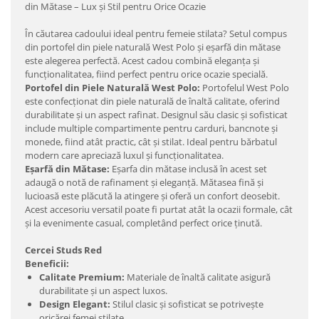
din Mătase – Lux și Stil pentru Orice Ocazie
În căutarea cadoului ideal pentru femeie stilata? Setul compus
din portofel din piele naturală West Polo și eșarfă din mătase
este alegerea perfectă. Acest cadou combină eleganța și
funcționalitatea, fiind perfect pentru orice ocazie specială.
Portofel din Piele Naturală West Polo:
Portofelul West Polo
este confecționat din piele naturală de înaltă calitate, oferind
durabilitate și un aspect rafinat. Designul său clasic și sofisticat
include multiple compartimente pentru carduri, bancnote și
monede, fiind atât practic, cât și stilat. Ideal pentru bărbatul
modern care apreciază luxul și funcționalitatea.
Eșarfă din Mătase:
Eșarfa din mătase inclusă în acest set
adaugă o notă de rafinament și eleganță. Mătasea fină și
lucioasă este plăcută la atingere și oferă un confort deosebit.
Acest accesoriu versatil poate fi purtat atât la ocazii formale, cât
și la evenimente casual, completând perfect orice ținută.
Cercei Studs Red
Beneficii:
Calitate Premium:
Materiale de înaltă calitate asigură
durabilitate și un aspect luxos.
Design Elegant:
Stilul clasic și sofisticat se potrivește
oricărei femei stilate.