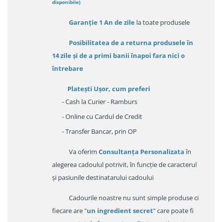
disponibile
)
Garanție
1 An de zile
la toate produsele
Posibilitatea de a returna produsele în
14 zile
și de a primi
banii înapoi fara nici o
întrebare
Platești Ușor
, cum preferi
- Cash la Curier - Ramburs
- Online cu Cardul de Credit
- Transfer Bancar, prin OP
Va oferim
Consultanța Personalizata
în
alegerea cadoulul potrivit, în funcție de caracterul
și pasiunile destinatarului cadoului
Cadourile noastre nu sunt simple produse ci
fiecare are "
un ingredient secret
" care poate fi