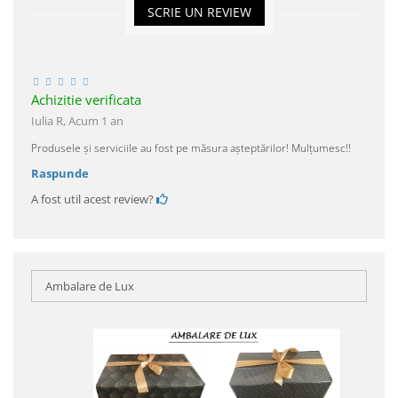
SCRIE UN REVIEW
Achizitie verificata
Iulia R,
Acum 1 an
Produsele și serviciile au fost pe măsura așteptărilor! Mulțumesc!!
Raspunde
A fost util acest review?
Ambalare de Lux