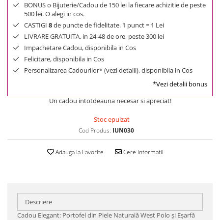
BONUS o Bijuterie/Cadou de 150 lei la fiecare achizitie de peste
500 lei. O alegi in cos.
CASTIGI
8
de puncte de fidelitate. 1 punct = 1 Lei
LIVRARE GRATUITA, in 24-48 de ore, peste 300 lei
Impachetare Cadou, disponibila in Cos
Felicitare, disponibila in Cos
Personalizarea Cadourilor* (vezi detalii), disponibila in Cos
*Vezi detalii bonus
Un cadou intotdeauna necesar si apreciat!
Stoc epuizat
Cod Produs:
IUN030
Adauga la Favorite
Cere informatii
Descriere
Cadou Elegant: Portofel din Piele Naturală West Polo și Eșarfă