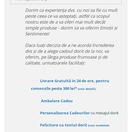
Dorim ca experiența dvs. cu noi sa fie cu mult
peste ceea ce va așteptați, astfel ca scopul
nostru este de a va oferi mai mult decât
simple produse - dorim sa va oferim Emoții și
Sentimente!
Daca luați decizia de a ne acorda încrederea
dvs și de a alege cadoul dorit de la noi, va
oferim, pe lânga produse frumoase și de
calitate, urmatoarele facilitați:
Livrare Gratuită in 24 de ore, pentru
comenzile peste 300 lei*
(vezi detalii)
Ambalare Cadou
Personalizarea Cadourilor
cu mesajul dorit
Felicitare cu textul dorit
(
vezi modelele