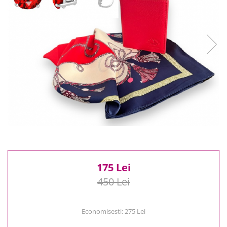
Reduceri
Cele mai noi
Cele mai vandute
Cele mai votate
Cu video
Pret
0 Lei - 100 Lei
100 Lei - 200 Lei
200 Lei - 300 Lei
300 Lei - 500 Lei
500 Lei - 1000 Lei
1000 Lei +
175 Lei
450 Lei
Economisesti:
275
Lei