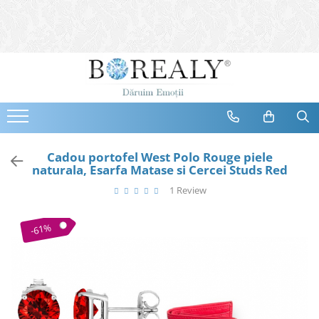
Bijuterii
Tipuri
Inele
Cercei
Bratari
Coliere
Cadou portofel West Polo Rouge piele
naturala, Esarfa Matase si Cercei Studs Red
Seturi
1 Review
Brose
Tiare
-61%
Destinatari
Bijuterii Femei
Bijuterii Copii
Bijuterii Mirese
Selectii