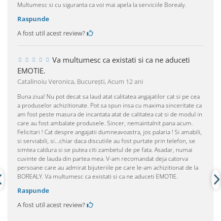
Multumesc si cu siguranta ca voi mai apela la serviciile Borealy.
Raspunde
A fost util acest review?
Va multumesc ca existati si ca ne aduceti
EMOTIE.
Catalinoiu Veronica, Bucureşti,
Acum 12 ani
Buna ziua! Nu pot decat sa laud atat calitatea angajatilor cat si pe cea
a produselor achizitionate. Pot sa spun insa cu maxima sinceritate ca
am fost peste masura de incantata atat de calitatea cat si de modul in
care au fost ambalate produsele. Sincer, nemaintalnit pana acum.
Felicitari ! Cat despre angajatii dumneavoastra, jos palaria ! Si amabili,
si serviabili, si...chiar daca discutiile au fost purtate prin telefon, se
simtea caldura si se putea citi zambetul de pe fata. Asadar, numai
cuvinte de lauda din partea mea. V-am recomandat deja catorva
persoane care au admirat bijuteriile pe care le-am achizitionat de la
BOREALY. Va multumesc ca existati si ca ne aduceti EMOTIE.
Raspunde
A fost util acest review?