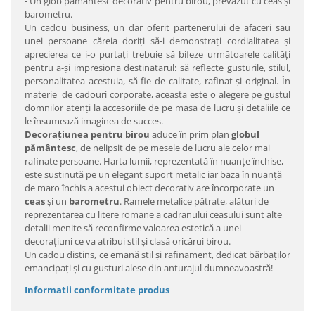
- Un glob pământesc decorativ pentru birou, prevăzut cu ceas şi
barometru.
Un cadou business, un dar oferit partenerului de afaceri sau
unei persoane căreia doriţi să-i demonstraţi cordialitatea şi
aprecierea ce i-o purtaţi trebuie să bifeze următoarele calităţi
pentru a-şi impresiona destinatarul: să reflecte gusturile, stilul,
personalitatea acestuia, să fie de calitate, rafinat şi original. În
materie de cadouri corporate, aceasta este o alegere pe gustul
domnilor atenţi la accesoriile de pe masa de lucru şi detaliile ce
le însumează imaginea de succes.
Decoraţiunea pentru birou
aduce în prim plan
globul
pământesc
, de nelipsit de pe mesele de lucru ale celor mai
rafinate persoane. Harta lumii, reprezentată în nuanţe închise,
este susţinută pe un elegant suport metalic iar baza în nuanţă
de maro închis a acestui obiect decorativ are încorporate un
ceas
şi un
barometru
. Ramele metalice pătrate, alături de
reprezentarea cu litere romane a cadranului ceasului sunt alte
detalii menite să reconfirme valoarea estetică a unei
decoraţiuni ce va atribui stil şi clasă oricărui birou.
Un cadou distins, ce emană stil şi rafinament, dedicat bărbaţilor
emancipaţi şi cu gusturi alese din anturajul dumneavoastră!
Informatii conformitate produs