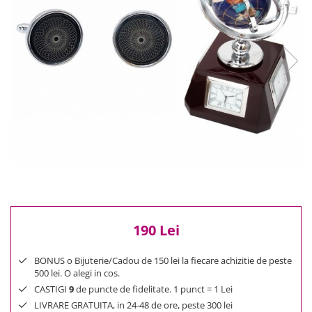
Reduceri
Cele mai noi
Cele mai vandute
Cele mai votate
Cu video
Pret
0 Lei - 100 Lei
100 Lei - 200 Lei
200 Lei - 300 Lei
300 Lei - 500 Lei
500 Lei - 1000 Lei
1000 Lei +
190 Lei
BONUS o Bijuterie/Cadou de 150 lei la fiecare achizitie de peste
500 lei. O alegi in cos.
CASTIGI
9
de puncte de fidelitate. 1 punct = 1 Lei
LIVRARE GRATUITA, in 24-48 de ore, peste 300 lei