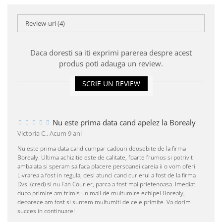
Review-uri
(4)
Daca doresti sa iti exprimi parerea despre acest
produs poti adauga un review.
SCRIE UN REVIEW
Nu este prima data cand apelez la Borealy
Victoria C.,
Acum 9 ani
Nu este prima data cand cumpar cadouri deosebite de la firma
Borealy. Ultima achizitie este de calitate, foarte frumos si potrivit
ambalata si speram sa faca placere persoanei careia ii o vom oferi.
Livrarea a fost in regula, desi atunci cand curierul a fost de la firma
Dvs. (cred) si nu Fan Courier, parca a fost mai prietenoasa. Imediat
dupa primire am trimis un mail de multumire echipei Borealy,
deoarece am fost si suntem multumiti de cele primite. Va dorim
succes in continuare!