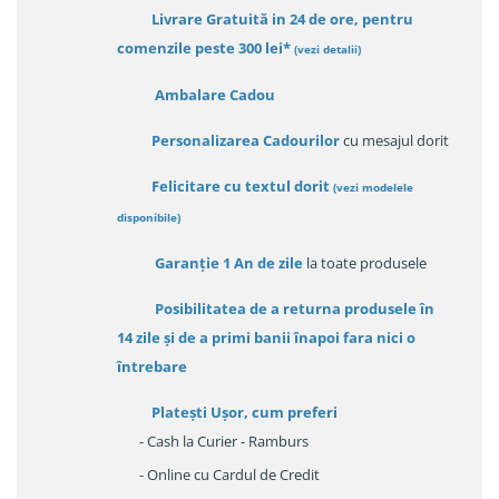
Livrare Gratuită in 24 de ore, pentru
comenzile peste 300 lei*
(vezi detalii)
Ambalare Cadou
Personalizarea Cadourilor
cu mesajul dorit
Felicitare cu textul dorit
(
vezi modelele
disponibile
)
Garanție
1 An de zile
la toate produsele
Posibilitatea de a returna produsele în
14 zile
și de a primi
banii înapoi fara nici o
întrebare
Platești Ușor
, cum preferi
- Cash la Curier - Ramburs
- Online cu Cardul de Credit