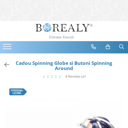
Bijuterii
Tipuri
Inele
Cercei
Bratari
Coliere
Cadou Spinning Globe si Butoni Spinning
Around
Seturi
4 Review-uri
Brose
Tiare
Destinatari
Bijuterii Femei
Bijuterii Copii
Bijuterii Mirese
Selectii