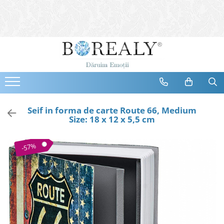
Bijuterii
Tipuri
Inele
Cercei
Bratari
Coliere
Seif in forma de carte Route 66, Medium
Size: 18 x 12 x 5,5 cm
Seturi
Brose
-57%
Tiare
Destinatari
Bijuterii Femei
Bijuterii Copii
Bijuterii Mirese
Selectii