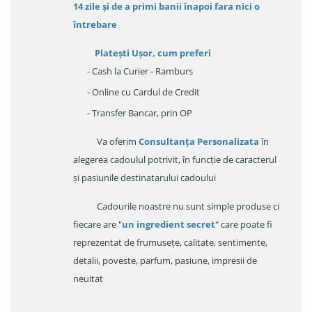
14 zile
și de a primi
banii înapoi fara nici o
întrebare
Platești Ușor
, cum preferi
- Cash la Curier - Ramburs
- Online cu Cardul de Credit
- Transfer Bancar, prin OP
Va oferim
Consultanța Personalizata
în
alegerea cadoulul potrivit, în funcție de caracterul
și pasiunile destinatarului cadoului
Cadourile noastre nu sunt simple produse ci
fiecare are "
un ingredient secret
" care poate fi
reprezentat de frumusețe, calitate, sentimente,
detalii, poveste, parfum, pasiune, impresii de
neuitat