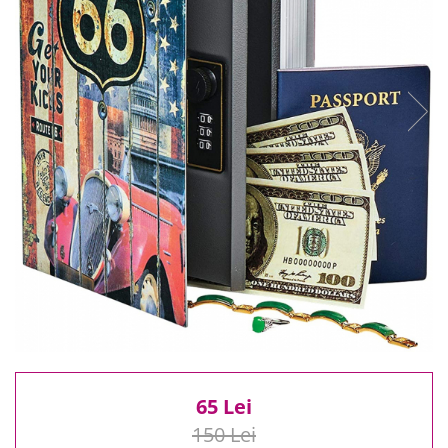
Reduceri
Cele mai noi
Cele mai vandute
Cele mai votate
Cu video
Pret
0 Lei - 100 Lei
100 Lei - 200 Lei
200 Lei - 300 Lei
300 Lei - 500 Lei
500 Lei - 1000 Lei
1000 Lei +
65 Lei
150 Lei