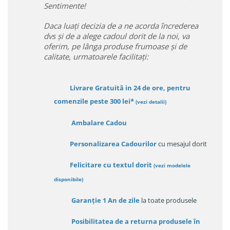
Sentimente!
Daca luați decizia de a ne acorda încrederea
dvs și de a alege cadoul dorit de la noi, va
oferim, pe lânga produse frumoase și de
calitate, urmatoarele facilitați:
Livrare Gratuită in 24 de ore, pentru
comenzile peste 300 lei*
(vezi detalii)
Ambalare Cadou
Personalizarea Cadourilor
cu mesajul dorit
Felicitare cu textul dorit
(
vezi modelele
disponibile
)
Garanție
1 An de zile
la toate produsele
Posibilitatea de a returna produsele în