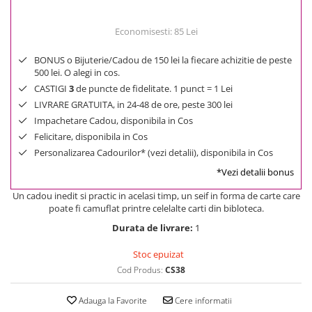
Economisesti:
85
Lei
BONUS o Bijuterie/Cadou de 150 lei la fiecare achizitie de peste
500 lei. O alegi in cos.
CASTIGI
3
de puncte de fidelitate. 1 punct = 1 Lei
LIVRARE GRATUITA, in 24-48 de ore, peste 300 lei
Impachetare Cadou, disponibila in Cos
Felicitare, disponibila in Cos
Personalizarea Cadourilor* (vezi detalii), disponibila in Cos
*Vezi detalii bonus
Un cadou inedit si practic in acelasi timp, un seif in forma de carte care
poate fi camuflat printre celelalte carti din bibloteca.
Durata de livrare:
1
Stoc epuizat
Cod Produs:
CS38
Adauga la Favorite
Cere informatii