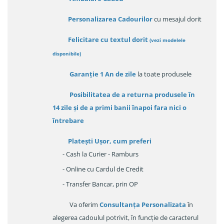
Personalizarea Cadourilor
cu mesajul dorit
Felicitare cu textul dorit
(
vezi modelele
disponibile
)
Garanție
1 An de zile
la toate produsele
Posibilitatea de a returna produsele în
14 zile
și de a primi
banii înapoi fara nici o
întrebare
Platești Ușor
, cum preferi
- Cash la Curier - Ramburs
- Online cu Cardul de Credit
- Transfer Bancar, prin OP
Va oferim
Consultanța Personalizata
în
alegerea cadoulul potrivit, în funcție de caracterul