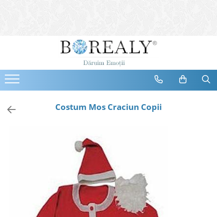
Bijuterii
Tipuri
Inele
Cercei
Bratari
Coliere
Costum Mos Craciun Copii
Seturi
Brose
Tiare
Destinatari
Bijuterii Femei
Bijuterii Copii
Bijuterii Mirese
Selectii