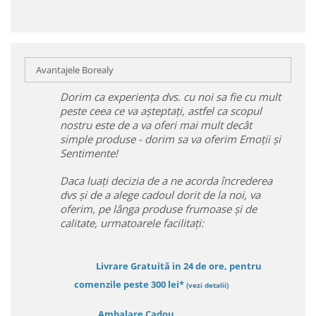
Avantajele Borealy
Dorim ca experiența dvs. cu noi sa fie cu mult
peste ceea ce va așteptați, astfel ca scopul
nostru este de a va oferi mai mult decât
simple produse - dorim sa va oferim Emoții și
Sentimente!
Daca luați decizia de a ne acorda încrederea
dvs și de a alege cadoul dorit de la noi, va
oferim, pe lânga produse frumoase și de
calitate, urmatoarele facilitați:
Livrare Gratuită in 24 de ore, pentru
comenzile peste 300 lei*
(vezi detalii)
Ambalare Cadou