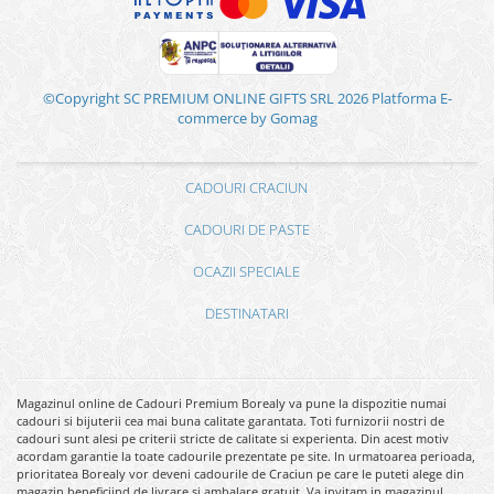
©Copyright SC PREMIUM ONLINE GIFTS SRL 2026
Platforma E-
commerce by Gomag
CADOURI CRACIUN
CADOURI DE PASTE
OCAZII SPECIALE
DESTINATARI
Magazinul online de Cadouri Premium Borealy va pune la dispozitie numai
cadouri si bijuterii cea mai buna calitate garantata. Toti furnizorii nostri de
cadouri sunt alesi pe criterii stricte de calitate si experienta. Din acest motiv
acordam garantie la toate cadourile prezentate pe site. In urmatoarea perioada,
prioritatea Borealy vor deveni cadourile de Craciun pe care le puteti alege din
magazin beneficiind de livrare si ambalare gratuit. Va invitam in magazinul