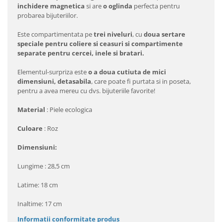
inchidere magnetica
si are
o oglinda
perfecta pentru
probarea bijuteriilor.
Este compartimentata pe
trei niveluri
, cu
doua sertare
speciale pentru coliere si ceasuri si compartimente
separate pentru cercei, inele si bratari.
Elementul-surpriza este
o a doua cutiuta de mici
dimensiuni, detasabila
, care poate fi purtata si in poseta,
pentru a avea mereu cu dvs. bijuteriile favorite!
Material
: Piele ecologica
Culoare
: Roz
Dimensiuni:
Lungime : 28,5 cm
Latime: 18 cm
Inaltime: 17 cm
Informatii conformitate produs