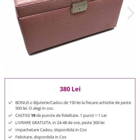
Reduceri
Cele mai noi
Cele mai vandute
Cele mai votate
Cu video
Pret
0 Lei - 100 Lei
100 Lei - 200 Lei
200 Lei - 300 Lei
300 Lei - 500 Lei
500 Lei - 1000 Lei
380 Lei
1000 Lei +
BONUS o Bijuterie/Cadou de 150 lei la fiecare achizitie de peste
500 lei. O alegi in cos.
CASTIGI
19
de puncte de fidelitate. 1 punct = 1 Lei
LIVRARE GRATUITA, in 24-48 de ore, peste 300 lei
Impachetare Cadou, disponibila in Cos
Felicitare, disponibila in Cos