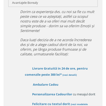
Avantajele Borealy
Dorim ca experiența dvs. cu noi sa fie cu mult
peste ceea ce va așteptați, astfel ca scopul
nostru este de a va oferi mai mult decât
simple produse - dorim sa va oferim Emoții și
Sentimente!
Daca luați decizia de a ne acorda încrederea
dvs și de a alege cadoul dorit de la noi, va
oferim, pe lânga produse frumoase și de
calitate, urmatoarele facilitați:
Livrare Gratuită in 24 de ore, pentru
comenzile peste 300 lei*
(vezi detalii)
Ambalare Cadou
Personalizarea Cadourilor
cu mesajul dorit
Felicitare cu textul dorit
(
vezi modelele