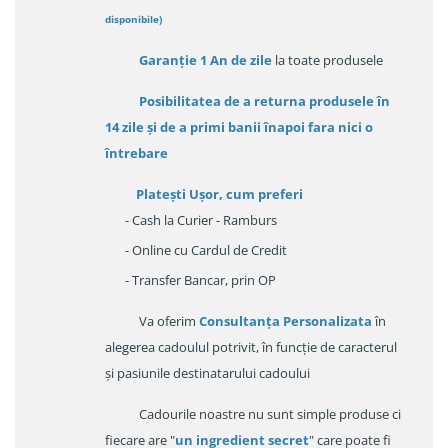
disponibile
)
Garanție
1 An de zile
la toate produsele
Posibilitatea de a returna produsele în
14 zile
și de a primi
banii înapoi fara nici o
întrebare
Platești Ușor
, cum preferi
- Cash la Curier - Ramburs
- Online cu Cardul de Credit
- Transfer Bancar, prin OP
Va oferim
Consultanța Personalizata
în
alegerea cadoulul potrivit, în funcție de caracterul
și pasiunile destinatarului cadoului
Cadourile noastre nu sunt simple produse ci
fiecare are "
un ingredient secret
" care poate fi