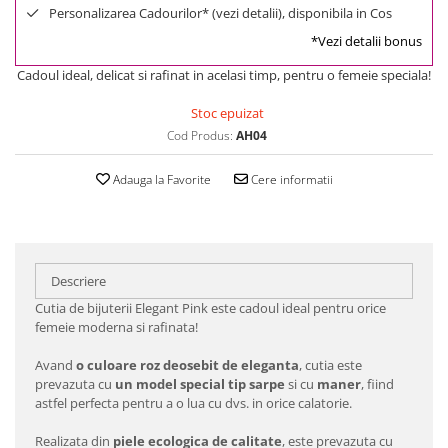
Personalizarea Cadourilor* (vezi detalii), disponibila in Cos
*Vezi detalii bonus
Cadoul ideal, delicat si rafinat in acelasi timp, pentru o femeie speciala!
Stoc epuizat
Cod Produs:
AH04
Adauga la Favorite
Cere informatii
Descriere
Cutia de bijuterii Elegant Pink este cadoul ideal pentru orice
femeie moderna si rafinata!
Avand
o culoare roz deosebit de eleganta
, cutia este
prevazuta cu
un model special tip sarpe
si cu
maner
, fiind
astfel perfecta pentru a o lua cu dvs. in orice calatorie.
Realizata din
piele ecologica de calitate
, este prevazuta cu