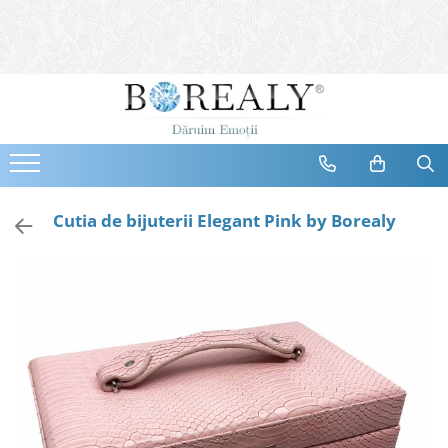
Bijuterii
Tipuri
Inele
Cercei
Bratari
Coliere
Cutia de bijuterii Elegant Pink by Borealy
Seturi
Brose
Tiare
Destinatari
Bijuterii Femei
Bijuterii Copii
Bijuterii Mirese
Selectii