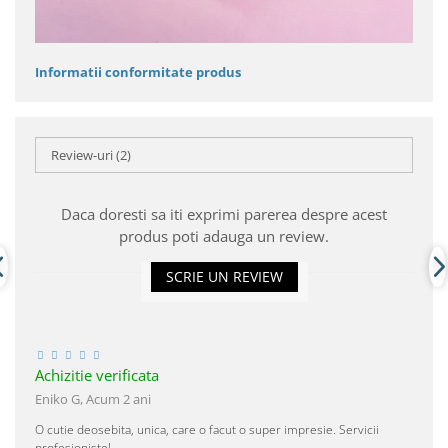
Informatii conformitate produs
Review-uri
(2)
Daca doresti sa iti exprimi parerea despre acest
produs poti adauga un review.
SCRIE UN REVIEW
Achizitie verificata
Eniko G,
Acum 2 ani
O cutie deosebita, unica, care o facut o super impresie. Servicii
profesioniste!