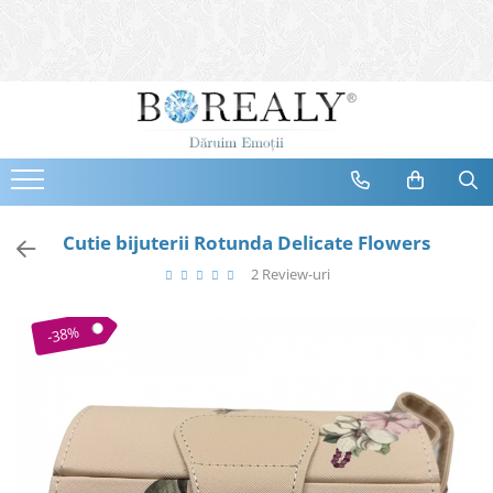
Bijuterii
Tipuri
Inele
Cercei
Bratari
Coliere
Cutie bijuterii Rotunda Delicate Flowers
Seturi
2 Review-uri
Brose
Tiare
-38%
Destinatari
Bijuterii Femei
Bijuterii Copii
Bijuterii Mirese
Selectii