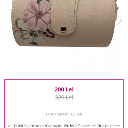
Reduceri
Cele mai noi
Cele mai vandute
Cele mai votate
Cu video
Pret
0 Lei - 100 Lei
100 Lei - 200 Lei
200 Lei - 300 Lei
300 Lei - 500 Lei
500 Lei - 1000 Lei
1000 Lei +
200 Lei
320 Lei
Economisesti:
120
Lei
BONUS o Bijuterie/Cadou de 150 lei la fiecare achizitie de peste