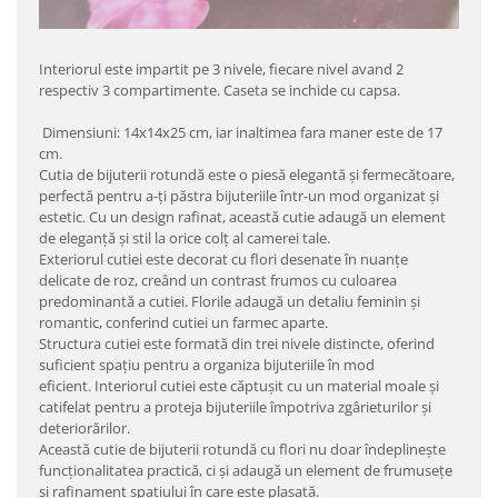
Interiorul este impartit pe 3 nivele, fiecare nivel avand 2
respectiv 3 compartimente. Caseta se inchide cu capsa.
Dimensiuni: 14x14x25 cm, iar inaltimea fara maner este de 17
cm.
Cutia de bijuterii rotundă este o piesă elegantă și fermecătoare,
perfectă pentru a-ți păstra bijuteriile într-un mod organizat și
estetic. Cu un design rafinat, această cutie adaugă un element
de eleganță și stil la orice colț al camerei tale.
Exteriorul cutiei este decorat cu flori desenate în nuanțe
delicate de roz, creând un contrast frumos cu culoarea
predominantă a cutiei. Florile adaugă un detaliu feminin și
romantic, conferind cutiei un farmec aparte.
Structura cutiei este formată din trei nivele distincte, oferind
suficient spațiu pentru a organiza bijuteriile în mod
eficient. Interiorul cutiei este căptușit cu un material moale și
catifelat pentru a proteja bijuteriile împotriva zgârieturilor și
deteriorărilor.
Această cutie de bijuterii rotundă cu flori nu doar îndeplinește
funcționalitatea practică, ci și adaugă un element de frumusețe
și rafinament spațiului în care este plasată.