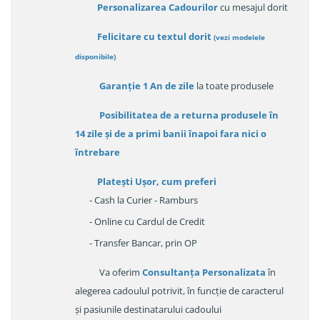
Personalizarea Cadourilor
cu mesajul dorit
Felicitare cu textul dorit
(
vezi modelele
disponibile
)
Garanție
1 An de zile
la toate produsele
Posibilitatea de a returna produsele în
14 zile
și de a primi
banii înapoi fara nici o
întrebare
Platești Ușor
, cum preferi
- Cash la Curier - Ramburs
- Online cu Cardul de Credit
- Transfer Bancar, prin OP
Va oferim
Consultanța Personalizata
în
alegerea cadoulul potrivit, în funcție de caracterul
și pasiunile destinatarului cadoului