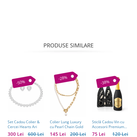
PRODUSE SIMILARE
-28%
-50%
-38%
Set Cadou Colier &
Sticlă Cadou Vin cu
C
Colier Lung Luxury
Cercei Hearts Ari
Accesorii Premium
V
cu Pearl Chain Gold
Personalizată – Set
C
300 Lei
600 Lei
75 Lei
120 Lei
1
145 Lei
200 Lei
Elegant pentru
C