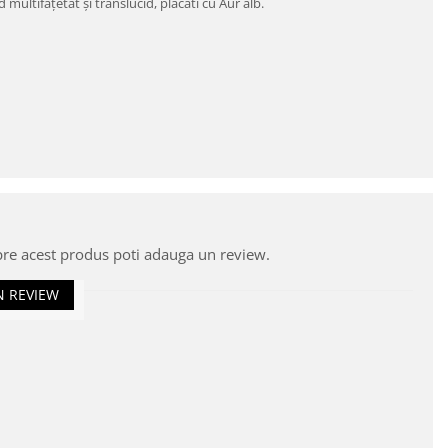
multifaţetat şi translucid, placati cu Aur alb.
pre acest produs poti adauga un review.
N REVIEW