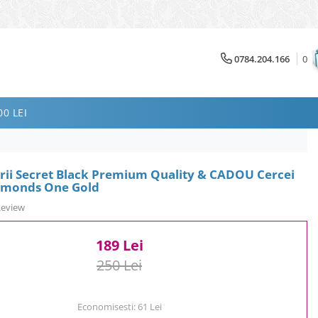
0784.204.166
0
0 LEI
erii Secret Black Premium Quality & CADOU Cercei
amonds One Gold
Review
189 Lei
250 Lei
Economisesti:
61
Lei