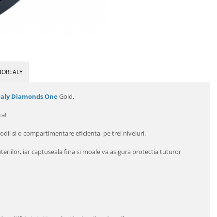
BOREALY
ealy Diamonds One
Gold.
ta!
odil si o compartimentare eficienta, pe trei niveluri.
teriilor, iar captuseala fina si moale va asigura protectia tuturor