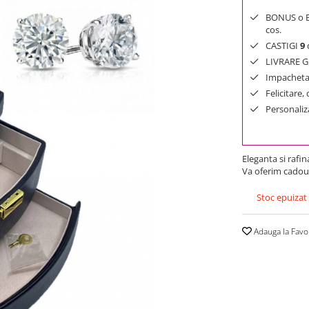
BONUS o Bij
cos.
CASTIGI
9
d
LIVRARE GR
Impachetar
Felicitare,
Personaliza
Eleganta si rafi
Va oferim cadou 
Stoc epuizat
Adauga la Favo