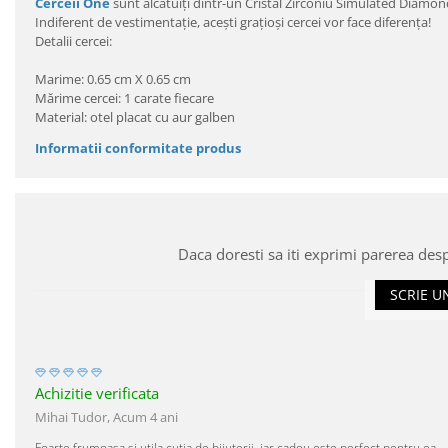
Cerceii One
sunt alcătuiţi dintr-un Cristal Zirconiu Simulated Diamond 
Indiferent de vestimentaţie, aceşti graţioşi cercei vor face diferenţa!
Detalii cercei:
Marime: 0.65 cm X 0.65 cm
Mărime cercei: 1 carate fiecare
Material: otel placat cu aur galben
Informatii conformitate produs
Daca doresti sa iti exprimi parerea des
SCRIE U
Achizitie verificata
Mihai Tudor,
Acum 4 ani
Foarte frumoasa si utila cutia de bijuterii, iar cadou este perfect pentru ea.