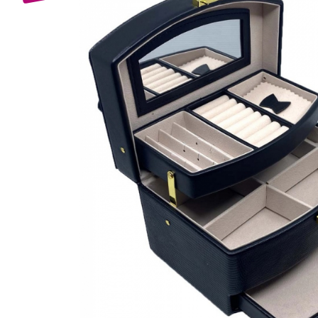
Bijuterii Mirese
Selectii
Reduceri
Cele mai noi
Cele mai vandute
Cele mai votate
Cu video
Pret
0 Lei - 100 Lei
100 Lei - 200 Lei
200 Lei - 300 Lei
300 Lei - 500 Lei
500 Lei - 1000 Lei
1000 Lei +