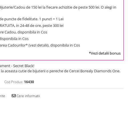
uterie/Cadou de 150 lei la fiecare achizitie de peste 500 lei. O alegi in
e puncte de fidelitate. 1 punct = 1 Lei
ATUITA, in 24-48 de ore, peste 300 lei
e Cadou, disponibila in Cos
 disponibila in Cos
rea Cadourilor* (vezi detalii), disponibila in Cos
*Vezi detalii bonus
nament - Secret Black!
la aceasta cutie de bijuterii o pereche de Cercei Borealy Diamonds One.
Cod Produs:
16430
rite
Cere informatii