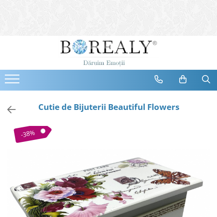
Bijuterii
Tipuri
Inele
Cercei
Bratari
Coliere
Cutie de Bijuterii Beautiful Flowers
Seturi
Brose
-38%
Tiare
Destinatari
Bijuterii Femei
Bijuterii Copii
Bijuterii Mirese
Selectii