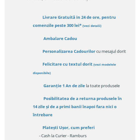
Livrare Gratuită in 24 de ore, pentru
comenzile peste 300 lei*
(vezi detalii)
Ambalare Cadou
Personalizarea Cadourilor
cu mesajul dorit
Felicitare cu textul dorit
(
vezi modelele
disponibile
)
Garanție
1 An de zile
la toate produsele
Posibilitatea de a returna produsele în
14 zile
și de a primi
banii înapoi fara nici o
întrebare
Platești Ușor
, cum preferi
- Cash la Curier - Ramburs