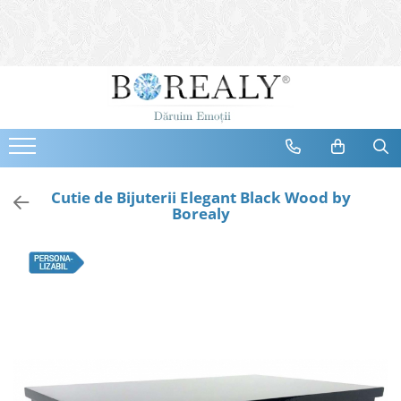
Bijuterii
Tipuri
Inele
Cercei
Bratari
Coliere
Cutie de Bijuterii Elegant Black Wood by
Borealy
Seturi
Brose
Tiare
Destinatari
Bijuterii Femei
Bijuterii Copii
Bijuterii Mirese
Selectii