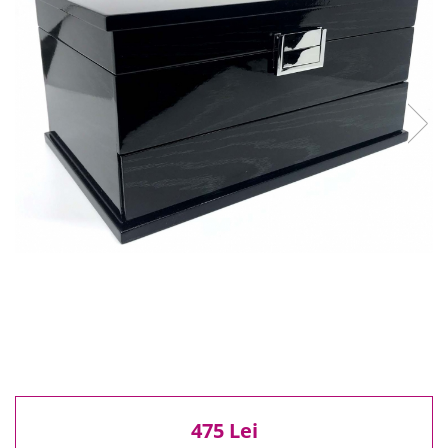
Reduceri
Cele mai noi
Cele mai vandute
Cele mai votate
Cu video
Pret
0 Lei - 100 Lei
100 Lei - 200 Lei
200 Lei - 300 Lei
300 Lei - 500 Lei
500 Lei - 1000 Lei
1000 Lei +
475 Lei