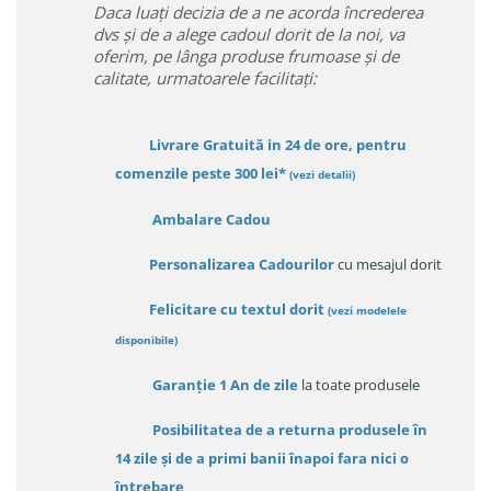
Daca luați decizia de a ne acorda încrederea
dvs și de a alege cadoul dorit de la noi, va
oferim, pe lânga produse frumoase și de
calitate, urmatoarele facilitați:
Livrare Gratuită in 24 de ore, pentru
comenzile peste 300 lei*
(vezi detalii)
Ambalare Cadou
Personalizarea Cadourilor
cu mesajul dorit
Felicitare cu textul dorit
(
vezi modelele
disponibile
)
Garanție
1 An de zile
la toate produsele
Posibilitatea de a returna produsele în
14 zile
și de a primi
banii înapoi fara nici o
întrebare