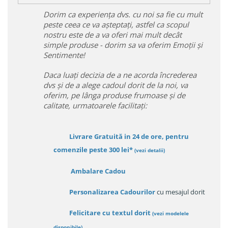
Dorim ca experiența dvs. cu noi sa fie cu mult
peste ceea ce va așteptați, astfel ca scopul
nostru este de a va oferi mai mult decât
simple produse - dorim sa va oferim Emoții și
Sentimente!
Daca luați decizia de a ne acorda încrederea
dvs și de a alege cadoul dorit de la noi, va
oferim, pe lânga produse frumoase și de
calitate, urmatoarele facilitați:
Livrare Gratuită in 24 de ore, pentru
comenzile peste 300 lei*
(vezi detalii)
Ambalare Cadou
Personalizarea Cadourilor
cu mesajul dorit
Felicitare cu textul dorit
(
vezi modelele
disponibile
)