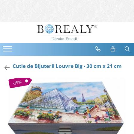
Bijuterii
Tipuri
Inele
Cercei
Bratari
Coliere
Cutie de Bijuterii Louvre Big - 30 cm x 21 cm
Seturi
Brose
-29%
Tiare
Destinatari
Bijuterii Femei
Bijuterii Copii
Bijuterii Mirese
Selectii