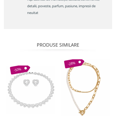
detalii, poveste, parfum, pasiune, impresii de
neuitat
PRODUSE SIMILARE
-28%
-50%