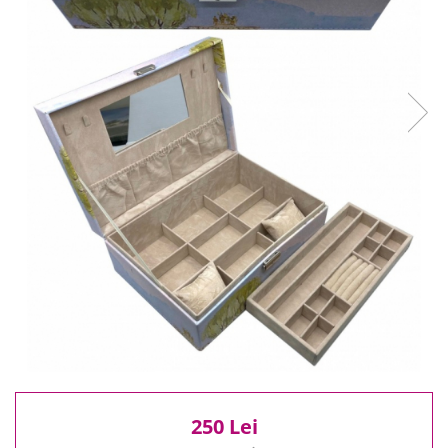
Reduceri
Cele mai noi
Cele mai vandute
Cele mai votate
Cu video
Pret
0 Lei - 100 Lei
100 Lei - 200 Lei
200 Lei - 300 Lei
300 Lei - 500 Lei
500 Lei - 1000 Lei
1000 Lei +
250 Lei