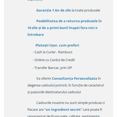
Garanție
1 An de zile
la toate produsele
Posibilitatea de a returna produsele în
14 zile
și de a primi
banii înapoi fara nici o
întrebare
Platești Ușor
, cum preferi
- Cash la Curier - Ramburs
- Online cu Cardul de Credit
- Transfer Bancar, prin OP
Va oferim
Consultanța Personalizata
în
alegerea cadoulul potrivit, în funcție de caracterul
și pasiunile destinatarului cadoului
Cadourile noastre nu sunt simple produse ci
fiecare are "
un ingredient secret
" care poate fi
reprezentat de frumusețe, calitate, sentimente,