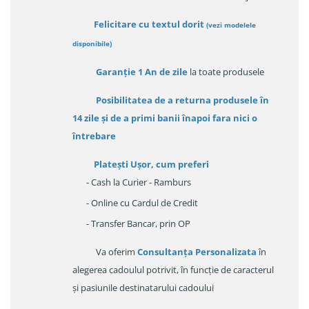
Felicitare cu textul dorit
(
vezi modelele
disponibile
)
Garanție
1 An de zile
la toate produsele
Posibilitatea de a returna produsele în
14 zile
și de a primi
banii înapoi fara nici o
întrebare
Platești Ușor
, cum preferi
- Cash la Curier - Ramburs
- Online cu Cardul de Credit
- Transfer Bancar, prin OP
Va oferim
Consultanța Personalizata
în
alegerea cadoulul potrivit, în funcție de caracterul
și pasiunile destinatarului cadoului