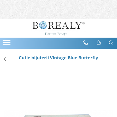
Bijuterii
Tipuri
Inele
Cercei
Bratari
Coliere
Cutie bijuterii Vintage Blue Butterfly
Seturi
Brose
Tiare
Destinatari
Bijuterii Femei
Bijuterii Copii
Bijuterii Mirese
Selectii