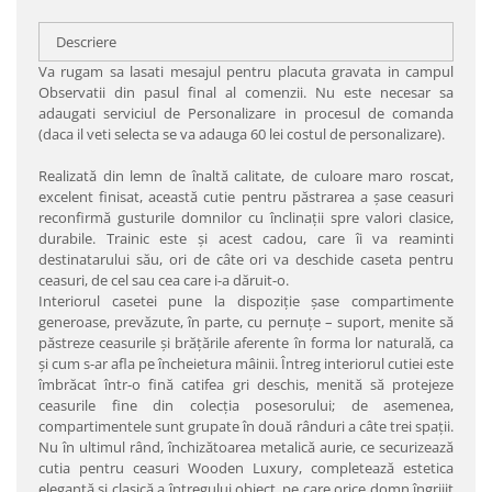
Descriere
Va rugam sa lasati mesajul pentru placuta gravata in campul
Observatii din pasul final al comenzii. Nu este necesar sa
adaugati serviciul de Personalizare in procesul de comanda
(daca il veti selecta se va adauga 60 lei costul de personalizare).
Realizată din lemn de înaltă calitate, de culoare maro roscat,
excelent finisat, această cutie pentru păstrarea a şase ceasuri
reconfirmă gusturile domnilor cu înclinaţii spre valori clasice,
durabile. Trainic este şi acest cadou, care îi va reaminti
destinatarului său, ori de câte ori va deschide caseta pentru
ceasuri, de cel sau cea care i-a dăruit-o.
Interiorul casetei pune la dispoziţie şase compartimente
generoase, prevăzute, în parte, cu pernuţe – suport, menite să
păstreze ceasurile şi brăţările aferente în forma lor naturală, ca
şi cum s-ar afla pe încheietura mâinii. Întreg interiorul cutiei este
îmbrăcat într-o fină catifea gri deschis, menită să protejeze
ceasurile fine din colecţia posesorului; de asemenea,
compartimentele sunt grupate în două rânduri a câte trei spaţii.
Nu în ultimul rând, închizătoarea metalică aurie, ce securizează
cutia pentru ceasuri Wooden Luxury, completează estetica
elegantă şi clasică a întregului obiect, pe care orice domn îngrijit