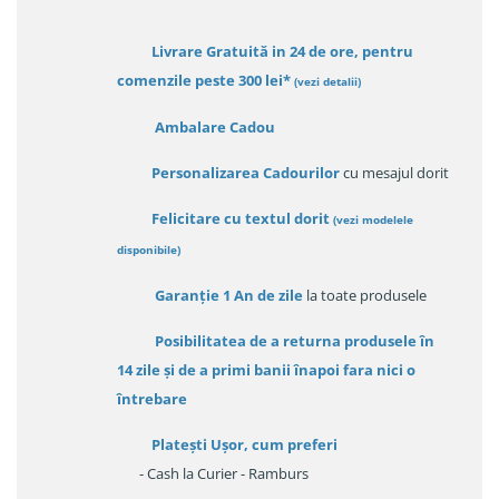
Livrare Gratuită in 24 de ore, pentru
comenzile peste 300 lei*
(vezi detalii)
Ambalare Cadou
Personalizarea Cadourilor
cu mesajul dorit
Felicitare cu textul dorit
(
vezi modelele
disponibile
)
Garanție
1 An de zile
la toate produsele
Posibilitatea de a returna produsele în
14 zile
și de a primi
banii înapoi fara nici o
întrebare
Platești Ușor
, cum preferi
- Cash la Curier - Ramburs