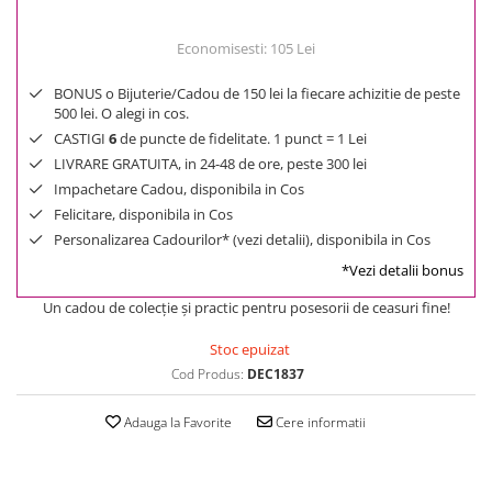
Economisesti:
105
Lei
BONUS o Bijuterie/Cadou de 150 lei la fiecare achizitie de peste
500 lei. O alegi in cos.
CASTIGI
6
de puncte de fidelitate. 1 punct = 1 Lei
LIVRARE GRATUITA, in 24-48 de ore, peste 300 lei
Impachetare Cadou, disponibila in Cos
Felicitare, disponibila in Cos
Personalizarea Cadourilor* (vezi detalii), disponibila in Cos
*Vezi detalii bonus
Un cadou de colecţie şi practic pentru posesorii de ceasuri fine!
Stoc epuizat
Cod Produs:
DEC1837
Adauga la Favorite
Cere informatii