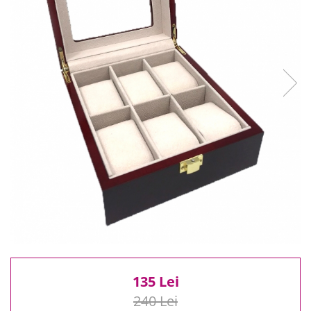
Reduceri
Cele mai noi
Cele mai vandute
Cele mai votate
Cu video
Pret
0 Lei - 100 Lei
100 Lei - 200 Lei
200 Lei - 300 Lei
300 Lei - 500 Lei
500 Lei - 1000 Lei
1000 Lei +
135 Lei
240 Lei