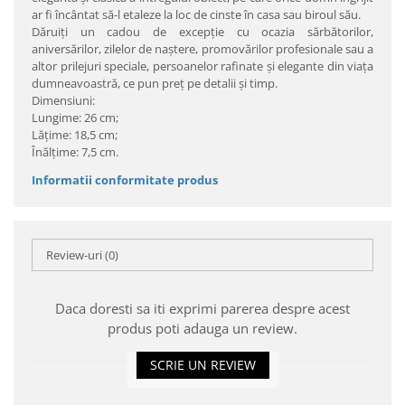
ar fi încântat să-l etaleze la loc de cinste în casa sau biroul său.
Dăruiţi un cadou de excepţie cu ocazia sărbătorilor,
aniversărilor, zilelor de naştere, promovărilor profesionale sau a
altor prilejuri speciale, persoanelor rafinate şi elegante din viaţa
dumneavoastră, ce pun preţ pe detalii şi timp.
Dimensiuni:
Lungime: 26 cm;
Lăţime: 18,5 cm;
Înălţime: 7,5 cm.
Informatii conformitate produs
Review-uri
(0)
Daca doresti sa iti exprimi parerea despre acest
produs poti adauga un review.
SCRIE UN REVIEW