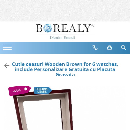
Bijuterii
Tipuri
Inele
Cercei
Bratari
Coliere
Cutie ceasuri Wooden Brown for 6 watches,
include Personalizare Gratuita cu Placuta
Seturi
Gravata
Brose
Tiare
-44%
Destinatari
Bijuterii Femei
Bijuterii Copii
Bijuterii Mirese
Selectii