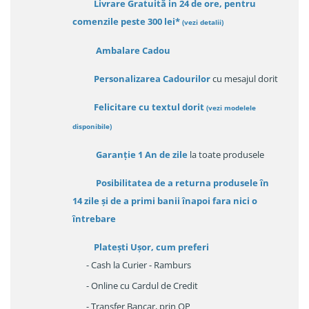
Livrare Gratuită in 24 de ore, pentru
comenzile peste 300 lei*
(vezi detalii)
Ambalare Cadou
Personalizarea Cadourilor
cu mesajul dorit
Felicitare cu textul dorit
(
vezi modelele
disponibile
)
Garanție
1 An de zile
la toate produsele
Posibilitatea de a returna produsele în
14 zile
și de a primi
banii înapoi fara nici o
întrebare
Platești Ușor
, cum preferi
- Cash la Curier - Ramburs
- Online cu Cardul de Credit
- Transfer Bancar, prin OP