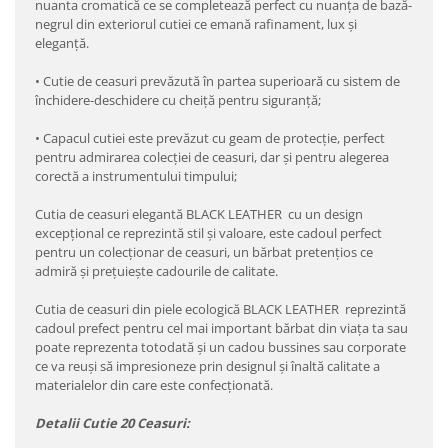
nuanta cromatică ce se completează perfect cu nuanța de bază-
negrul din exteriorul cutiei ce emană rafinament, lux și
eleganță.
•
Cutie de ceasuri prevăzută în partea superioară cu sistem de
închidere-deschidere cu cheiță pentru siguranță;
•
Capacul cutiei este prevăzut cu geam de protecție, perfect
pentru admirarea colecţiei de ceasuri, dar și pentru alegerea
corectă a instrumentului timpului;
Cutia de ceasuri elegantă BLACK LEATHER cu un design
excepțional ce reprezintă stil şi valoare, este cadoul perfect
pentru un colecționar de ceasuri, un bărbat pretențios ce
admiră și prețuiește cadourile de calitate.
Cutia de ceasuri din piele ecologică BLACK LEATHER reprezintă
cadoul prefect pentru cel mai important bărbat din viața ta sau
poate reprezenta totodată și un cadou bussines sau corporate
ce va reuși să impresioneze prin designul şi înaltă calitate a
materialelor din care este confecționată.
Detalii Cutie 20 Ceasuri: