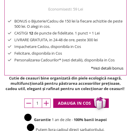
Economisesti:
59
Lei
BONUS o Bijuterie/Cadou de 150 lei la fiecare achizitie de peste
500 lei. O alegi in cos.
CASTIGI
12
de puncte de fidelitate. 1 punct = 1 Lei
LIVRARE GRATUITA, in 24-48 de ore, peste 300 lei
Impachetare Cadou, disponibila in Cos
Felicitare, disponibila in Cos
Personalizarea Cadourilor* (vezi detalii), disponibila in Cos
*Vezi detalii bonus
Cutie de ceasuri bine organizată din piele ecologică neagră,
multifuncţională pentru păstrarea accesoriilor preţioase,
cadou util, elegant şi rafinat pentru un colecționar de ceasuri!
ADAUGA IN COS
Garantie
1 an de zile -
100% banii inapoi
Putem livra cadoul direct sarbatoritului.