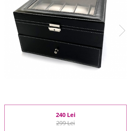
Reduceri
Cele mai noi
Cele mai vandute
Cele mai votate
Cu video
Pret
0 Lei - 100 Lei
100 Lei - 200 Lei
200 Lei - 300 Lei
300 Lei - 500 Lei
500 Lei - 1000 Lei
1000 Lei +
240 Lei
299 Lei