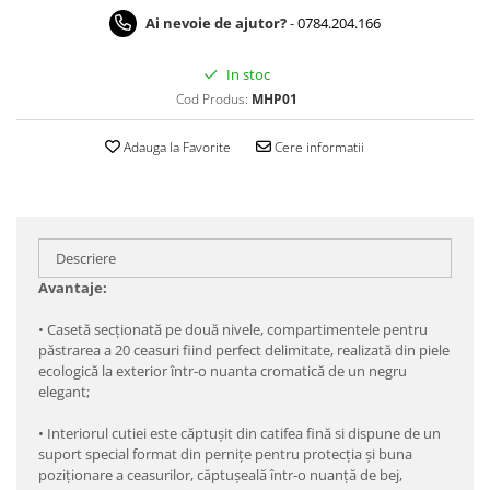
Ai nevoie de ajutor?
-
0784.204.166
In stoc
Cod Produs:
MHP01
Adauga la Favorite
Cere informatii
Descriere
Avantaje:
•
 C
asetă secționată pe două nivele, compartimentele pentru
păstrarea a 20 ceasuri fiind perfect delimitate, realizată din piele
ecologică la exterior într-o nuanta cromatică de un negru
elegant;
•
Interiorul cutiei este căptușit din catifea fină si dispune de un
suport special format din pernițe pentru protecția și buna
poziționare a ceasurilor, căptușeală într-o nuanţă de bej,