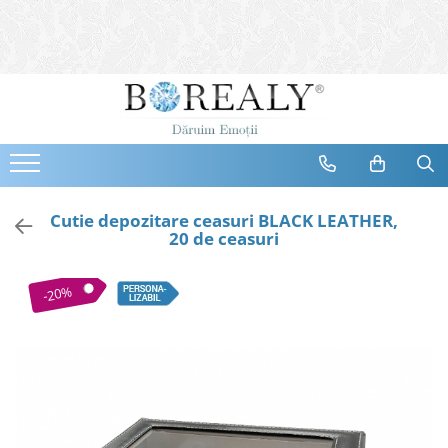
Bijuterii
Tipuri
Inele
Cercei
Bratari
Coliere
Cutie depozitare ceasuri BLACK LEATHER,
20 de ceasuri
Seturi
Brose
-20%
Tiare
Destinatari
Bijuterii Femei
Bijuterii Copii
Bijuterii Mirese
Selectii