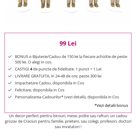
Reduceri
Cele mai noi
Cele mai vandute
Cele mai votate
Cu video
99 Lei
Pret
0 Lei - 100 Lei
BONUS o Bijuterie/Cadou de 150 lei la fiecare achizitie de peste
100 Lei - 200 Lei
500 lei. O alegi in cos.
200 Lei - 300 Lei
CASTIGI
4
de puncte de fidelitate. 1 punct = 1 Lei
LIVRARE GRATUITA, in 24-48 de ore, peste 300 lei
300 Lei - 500 Lei
Impachetare Cadou, disponibila in Cos
500 Lei - 1000 Lei
Felicitare, disponibila in Cos
1000 Lei +
Personalizarea Cadourilor* (vezi detalii), disponibila in Cos
*Vezi detalii bonus
Un decor perfect pentru birouri, mese, polite sau rafturi, un cadou
grozav de Craciun pentru familie, prieteni, sau colegi, profesori, doctori
sau invatatori !