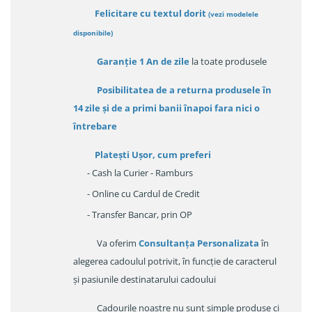
Felicitare cu textul dorit
(
vezi modelele
disponibile
)
Garanție
1 An de zile
la toate produsele
Posibilitatea de a returna produsele în
14 zile
și de a primi
banii înapoi fara nici o
întrebare
Platești Ușor
, cum preferi
- Cash la Curier - Ramburs
- Online cu Cardul de Credit
- Transfer Bancar, prin OP
Va oferim
Consultanța Personalizata
în
alegerea cadoulul potrivit, în funcție de caracterul
și pasiunile destinatarului cadoului
Cadourile noastre nu sunt simple produse ci