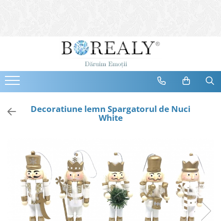
Bijuterii
Tipuri
Inele
Cercei
Bratari
Coliere
Decoratiune lemn Spargatorul de Nuci
White
Seturi
Brose
Tiare
Destinatari
Bijuterii Femei
Bijuterii Copii
Bijuterii Mirese
Selectii