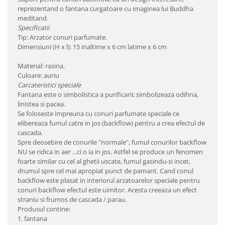
reprezentand o fantana curgatoare cu imaginea lui Buddha
meditand.
Specificatii
Tip: Arzator conuri parfumate.
Dimensiuni (H x l): 15 inaltime x 6 cm latime x 6 cm
Material: rasina.
Culoare: auriu
Carcateristici speciale
Fantana este o simbolistica a purificarii; simbolizeaza odihna,
linistea si pacea.
Se foloseste impreuna cu conuri parfumate speciale ce
elibereaza fumul catre in jos (backflow) pentru a crea efectul de
cascada.
Spre deosebire de conurile "normale", fumul conurilor backflow
NU se ridica in aer ...ci o ia in jos. Astfel se produce un fenomen
foarte similar cu cel al ghetii uscate, fumul gasindu-si incet,
drumul spre cel mai apropiat punct de pamant. Cand conul
backflow este plasat in interiorul arzatoarelor speciale pentru
conuri backflow efectul este uimitor. Acesta creeaza un efect
straniu si frumos de cascada / parau.
Produsul contine:
1. fantana