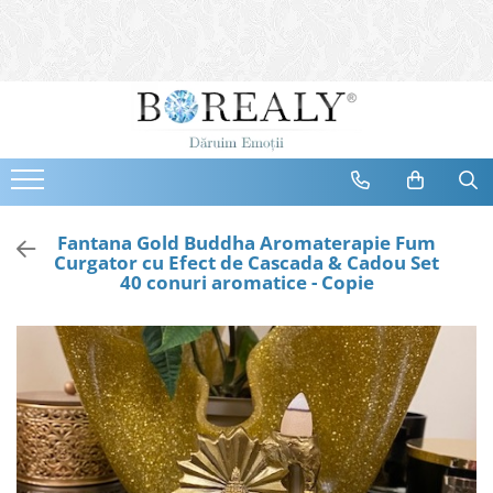
Bijuterii
Tipuri
Inele
Cercei
Bratari
Coliere
Fantana Gold Buddha Aromaterapie Fum
Curgator cu Efect de Cascada & Cadou Set
Seturi
40 conuri aromatice - Copie
Brose
Tiare
Destinatari
Bijuterii Femei
Bijuterii Copii
Bijuterii Mirese
Selectii