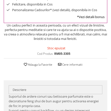
Felicitare, disponibila in Cos
Personalizarea Cadourilor* (vezi detalii), disponibila in Cos
*Vezi detalii bonus
Un cadou perfect in aceasta perioada, cu un efect vizual de linistire,
perfecta pentru meditatie si care te va ajuta sa ai o dispozitie pozitiva,
va creea o atmosfera relaxata pentru a fi mai echilibrati, mai calmi, mai
linistiti si totodata mai fericiti.
Stoc epuizat
Cod Produs:
RM05-3305
Adauga la Favorite
Cere informatii
Descriere
Suportul de ardere conuri sau betisoare parfumate este o
decoratiune feng shui de bun augur pentru activarea energiei
de foc in propria casa.
Suport pentru conuri backflow, cu un design interesant,