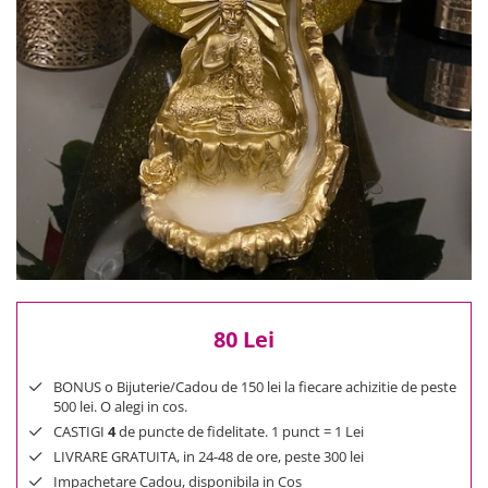
Reduceri
Cele mai noi
Cele mai vandute
Cele mai votate
Cu video
Pret
0 Lei - 100 Lei
100 Lei - 200 Lei
200 Lei - 300 Lei
300 Lei - 500 Lei
500 Lei - 1000 Lei
1000 Lei +
80 Lei
BONUS o Bijuterie/Cadou de 150 lei la fiecare achizitie de peste
500 lei. O alegi in cos.
CASTIGI
4
de puncte de fidelitate. 1 punct = 1 Lei
LIVRARE GRATUITA, in 24-48 de ore, peste 300 lei
Impachetare Cadou, disponibila in Cos