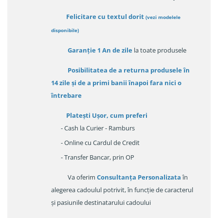
Felicitare cu textul dorit
(
vezi modelele
disponibile
)
Garanție
1 An de zile
la toate produsele
Posibilitatea de a returna produsele în
14 zile
și de a primi
banii înapoi fara nici o
întrebare
Platești Ușor
, cum preferi
- Cash la Curier - Ramburs
- Online cu Cardul de Credit
- Transfer Bancar, prin OP
Va oferim
Consultanța Personalizata
în
alegerea cadoulul potrivit, în funcție de caracterul
și pasiunile destinatarului cadoului