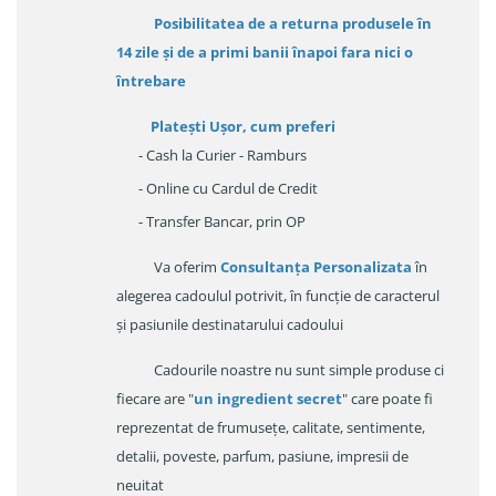
Posibilitatea de a returna produsele în
14 zile
și de a primi
banii înapoi fara nici o
întrebare
Platești Ușor
, cum preferi
- Cash la Curier - Ramburs
- Online cu Cardul de Credit
- Transfer Bancar, prin OP
Va oferim
Consultanța Personalizata
în
alegerea cadoulul potrivit, în funcție de caracterul
și pasiunile destinatarului cadoului
Cadourile noastre nu sunt simple produse ci
fiecare are "
un ingredient secret
" care poate fi
reprezentat de frumusețe, calitate, sentimente,
detalii, poveste, parfum, pasiune, impresii de
neuitat