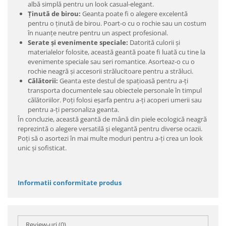
albă simplă pentru un look casual-elegant.
Ținută de birou:
Geanta poate fi o alegere excelentă
pentru o ținută de birou. Poart-o cu o rochie sau un costum
în nuanțe neutre pentru un aspect profesional.
Serate și evenimente speciale:
Datorită culorii și
materialelor folosite, această geantă poate fi luată cu tine la
evenimente speciale sau seri romantice. Asorteaz-o cu o
rochie neagră și accesorii strălucitoare pentru a străluci.
Călătorii:
Geanta este destul de spațioasă pentru a-ți
transporta documentele sau obiectele personale în timpul
călătoriilor. Poți folosi eșarfa pentru a-ți acoperi umerii sau
pentru a-ți personaliza geanta.
În concluzie, această geantă de mână din piele ecologică neagră
reprezintă o alegere versatilă și elegantă pentru diverse ocazii.
Poți să o asortezi în mai multe moduri pentru a-ți crea un look
unic și sofisticat.
Informatii conformitate produs
Review-uri
(0)