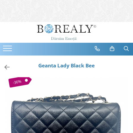
Bijuterii
Tipuri
Inele
Cercei
Bratari
Coliere
Geanta Lady Black Bee
Seturi
Brose
-36%
Tiare
Destinatari
Bijuterii Femei
Bijuterii Copii
Bijuterii Mirese
Selectii