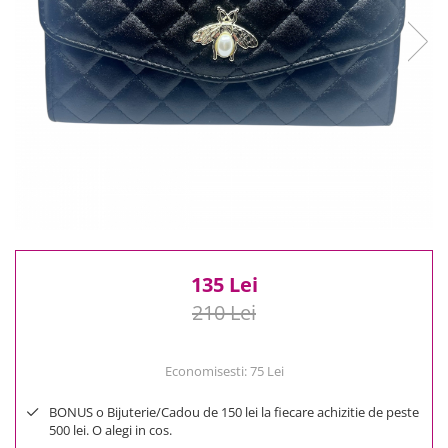
Reduceri
Cele mai noi
Cele mai vandute
Cele mai votate
Cu video
Pret
0 Lei - 100 Lei
100 Lei - 200 Lei
200 Lei - 300 Lei
300 Lei - 500 Lei
500 Lei - 1000 Lei
135 Lei
1000 Lei +
210 Lei
Economisesti:
75
Lei
BONUS o Bijuterie/Cadou de 150 lei la fiecare achizitie de peste
500 lei. O alegi in cos.