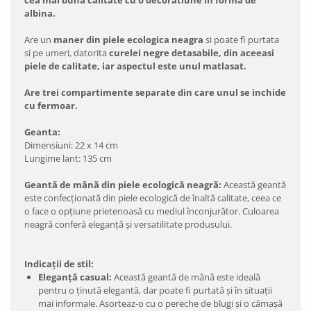
cea mai buna calitate cu o decoratiune in forma de
albina.
Are un
maner din piele ecologica neagra
si poate fi purtata
si pe umeri, datorita
curelei negre detasabile, din aceeasi
piele de calitate, iar aspectul este unul matlasat.
Are trei compartimente separate din care unul se inchide
cu fermoar.
Geanta:
Dimensiuni: 22 x 14 cm
Lungime lant: 135 cm
Geantă de mână din piele ecologică neagră:
Această geantă
este confecționată din piele ecologică de înaltă calitate, ceea ce
o face o opțiune prietenoasă cu mediul înconjurător. Culoarea
neagră conferă eleganță și versatilitate produsului.
Indicații de stil:
Eleganță casual:
Această geantă de mână este ideală
pentru o ținută elegantă, dar poate fi purtată și în situații
mai informale. Asorteaz-o cu o pereche de blugi și o cămașă