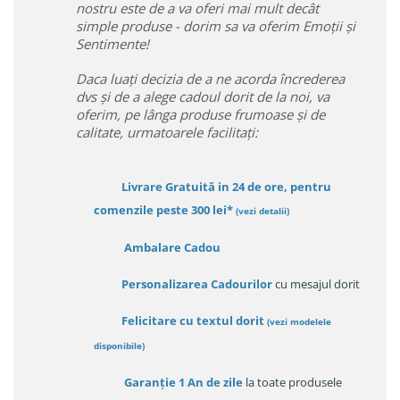
nostru este de a va oferi mai mult decât
simple produse - dorim sa va oferim Emoții și
Sentimente!
Daca luați decizia de a ne acorda încrederea
dvs și de a alege cadoul dorit de la noi, va
oferim, pe lânga produse frumoase și de
calitate, urmatoarele facilitați:
Livrare Gratuită in 24 de ore, pentru
comenzile peste 300 lei*
(vezi detalii)
Ambalare Cadou
Personalizarea Cadourilor
cu mesajul dorit
Felicitare cu textul dorit
(
vezi modelele
disponibile
)
Garanție
1 An de zile
la toate produsele