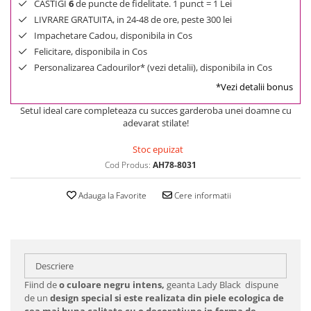
CASTIGI
6
de puncte de fidelitate. 1 punct = 1 Lei
LIVRARE GRATUITA, in 24-48 de ore, peste 300 lei
Impachetare Cadou, disponibila in Cos
Felicitare, disponibila in Cos
Personalizarea Cadourilor* (vezi detalii), disponibila in Cos
*Vezi detalii bonus
Setul ideal care completeaza cu succes garderoba unei doamne cu
adevarat stilate!
Stoc epuizat
Cod Produs:
AH78-8031
Adauga la Favorite
Cere informatii
Descriere
Fiind de
o culoare negru intens,
geanta Lady Black dispune
de un
design special si este realizata din piele ecologica de