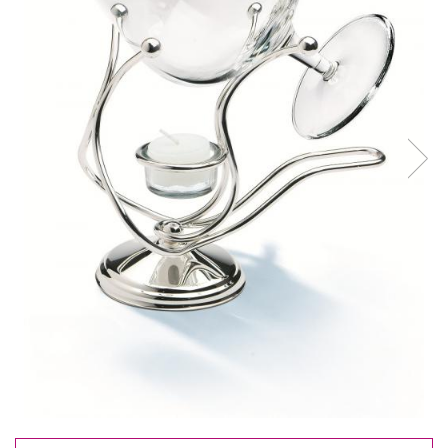
Reduceri
Cele mai noi
Cele mai vandute
Cele mai votate
Cu video
Pret
0 Lei - 100 Lei
100 Lei - 200 Lei
200 Lei - 300 Lei
300 Lei - 500 Lei
500 Lei - 1000 Lei
1000 Lei +