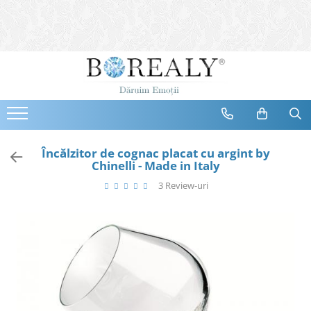
Bijuterii
Tipuri
Inele
Cercei
Bratari
Coliere
Încălzitor de cognac placat cu argint by
Chinelli - Made in Italy
Seturi
3 Review-uri
Brose
Tiare
Destinatari
Bijuterii Femei
Bijuterii Copii
Bijuterii Mirese
Selectii