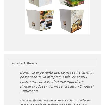
Avantajele Borealy
Dorim ca experiența dvs. cu noi sa fie cu mult
peste ceea ce va așteptați, astfel ca scopul
nostru este de a va oferi mai mult decât
simple produse - dorim sa va oferim Emoții și
Sentimente!
Daca luați decizia de a ne acorda încrederea
dvs și de a alege cadoul dorit de la noi, va