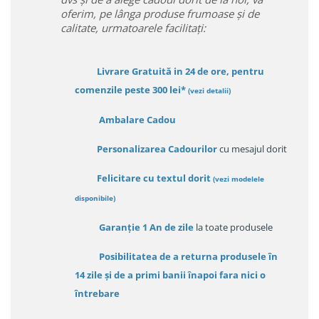
oferim, pe lânga produse frumoase și de
calitate, urmatoarele facilitați:
Livrare Gratuită in 24 de ore, pentru
comenzile peste 300 lei*
(vezi detalii)
Ambalare Cadou
Personalizarea Cadourilor
cu mesajul dorit
Felicitare cu textul dorit
(
vezi modelele
disponibile
)
Garanție
1 An de zile
la toate produsele
Posibilitatea de a returna produsele în
14 zile
și de a primi
banii înapoi fara nici o
întrebare