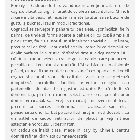
Borealy – Cadouri de Lux vă aduce în atenţie încălzitorul de
cognac placat cu argint, făruit de celebra marcă italiană Chinelli
şi care invită pasionaţii acestei rafinate băuturi să se bucure de
gustul şi buchetul său în modul tradiţional.
Cognacul se serveşte în pahare tulipe (lalea), uşor încălzit: fie în
palmă, de unde şi forma aparte a paharelor, cu cupă amplă şi
picior scurt, fie cu ajutorul unui încălzitor special cu lumânare,
precum cel de faţă. Doar astfel nobila licoare îşi va dezvălui pe
deplin parfumul şi virtuţile, răsfăţând simţurile degustătorului.
Oferiţi un cadou select şi trainic gentlemanilor care pun accent
pe calitate şi lux chiar şi atunci când îşi satisfac cele mai simple
plăceri, cum ar fi momentele de relaxare în compania unui nobil
cognac şi a unui trabuc de calitate. Acest dar se pretează
deopotrivă membrilor familiei, pritenilor, colegilor sau
partenerilor de afaceri cu gusturi educate. Fie că doriţi să
demonstraţi, printr-un cadou select, aprecierea purtată unui
domn remarcabil, sau vreţi să marcaţi un eveniment fericit
precum un succes profesional, o avansare sau chiar
pensionarea unui bărbat pe care îl admiraţi în mod deosebit, cu
un astfel de cadou veţi surprinde plăcut şi veţi întrece
aşteptările norocusului destinatar.
Un cadou de înaltă clasă, made in Italy by Chinelli, pentru
domnii rafinaţi din viaţa dumneavoastră!