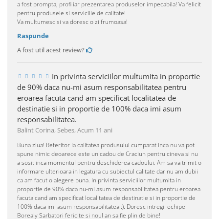
a fost prompta, profi iar prezentarea produselor impecabila! Va felicit
pentru produsele si serviciile de calitate!
Va multumesc si va doresc o zi frumoasa!
Raspunde
A fost util acest review?
In privinta serviciilor multumita in proportie
de 90% daca nu-mi asum responsabilitatea pentru
eroarea facuta cand am specificat localitatea de
destinatie si in proportie de 100% daca imi asum
responsabilitatea.
Balint Corina, Sebes,
Acum 11 ani
Buna ziua! Referitor la calitatea produsului cumparat inca nu va pot
spune nimic deoarece este un cadou de Craciun pentru cineva si nu
a sosit inca momentul pentru deschiderea cadoului. Am sa va trimit o
informare ulterioara in legatura cu subiectul calitate dar nu am dubii
ca am facut o alegere buna. In privinta serviciilor multumita in
proportie de 90% daca nu-mi asum responsabilitatea pentru eroarea
facuta cand am specificat localitatea de destinatie si in proportie de
100% daca imi asum responsabilitatea :). Doresc intregii echipe
Borealy Sarbatori fericite si noul an sa fie plin de bine!