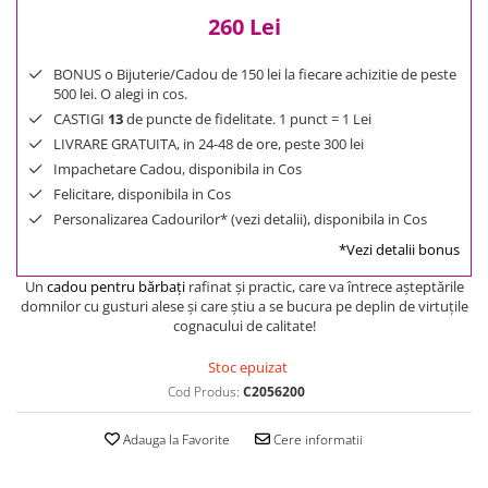
260 Lei
BONUS o Bijuterie/Cadou de 150 lei la fiecare achizitie de peste
500 lei. O alegi in cos.
CASTIGI
13
de puncte de fidelitate. 1 punct = 1 Lei
LIVRARE GRATUITA, in 24-48 de ore, peste 300 lei
Impachetare Cadou, disponibila in Cos
Felicitare, disponibila in Cos
Personalizarea Cadourilor* (vezi detalii), disponibila in Cos
*Vezi detalii bonus
Un
cadou pentru bărbaţi
rafinat şi practic, care va întrece aşteptările
domnilor cu gusturi alese şi care ştiu a se bucura pe deplin de virtuţile
cognacului de calitate!
Stoc epuizat
Cod Produs:
C2056200
Adauga la Favorite
Cere informatii