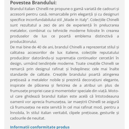
Povestea Brandului:
Brandul italian Chinelli ne propune o gamă variată de cadouri şi
accesorii pentru casă, remarcabile prin eleganţă şi cu designuri
specifice inconfundabilului stil „Made in Italy”. Colecţiile Chinelli
sunt rezultatul a zeci de ani de experienţă în prelucrarea
metalelor, combinat cu tehnicile moderne folosite în crearea
produselor de lux ce poartă emblema distinctivă a
producătorului.
De mai bine de 40 de ani, brandul Chinelli a reprezentat stilul şi
calitatea accesoriilor de lux italiene, colecţiile reputatului
producător datorându-şi supremaţia continuelor cercetări în
design, urmând tendinţele moderne. Toate creaţiile Chinelli se
remarcă prin designul rafinat şi îndeplinesc cele mai înalte
standarde de calitate. Creaţiile brandului poartă atingerea
preţioasă a metalelor nobile şi prezintă decoraţiuni elegante,
inspirate de plăcerea şi fericirea de a atribui un plus de
frumuseţe propriei case şi momentelor speciale din viaţă. Moto-
ul care ghidează brandul italian este acelă că întotodeauna
oamenii vor aprecia frumuseţea, iar maeştrii Chinelli se asigură
că frumuseţea ne este servită în cel mai rafinat mod, pentru a
înnobila, în stilul italian veritabil, clipele preţioase, gesturile şi
cadourile de neuitat.
Informatii conformitate produs