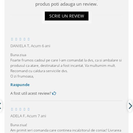
produs poti adauga un review.
SCRIE UN REVIEW
DANIELA T,
Acum 6 ani
Buna ziua
Foarte frumos cadoul pe care l-am comandat la dvs, ca si ambalare si
produsul ca atare, destinatarul a fost incantat. Va multumim mult.
Recomand cu caldura serviciile dvs.
O zi frumoasa,
Raspunde
A fost util acest review?
ADELA F,
Acum 7 ani
Buna ziua!
Am primit ieri comanda care continea incalzitorul de coniac! Livrarea