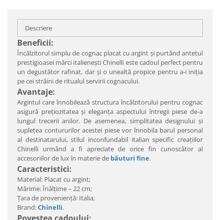
Descriere
Beneficii:
Încălzitorul simplu de cognac placat cu argint şi purtând antetul
prestigioasei mărci italieneşti Chinelli este cadoul perfect pentru
un degustător rafinat, dar şi o unealtă propice pentru a-i iniţia
pe cei străini de ritualul servirii cognacului.
Avantaje:
Argintul care înnobilează structura încălzitorului pentru cognac
asigură preţiozitatea şi eleganţa aspectului întregii piese de-a
lungul trecerii anilor. De asemenea, simplitatea designului şi
supleţea contururilor acestei piese vor înnobila barul personal
al destinatarului, stilul inconfundabil italian specific creaţiilor
Chinelli urmând a fi apreciate de orice fin cunoscător al
accesoriilor de lux în materie de
băuturi fine
.
Caracteristici:
Material: Placat cu argint;
Mărime: Înălţime – 22 cm;
Ţara de provenienţă: Italia;
Brand:
Chinelli
.
Povestea cadoului: