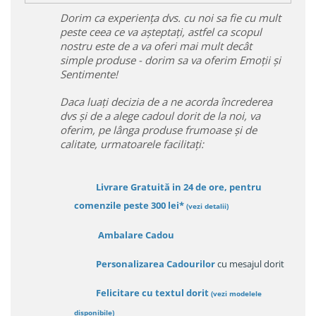
Dorim ca experiența dvs. cu noi sa fie cu mult
peste ceea ce va așteptați, astfel ca scopul
nostru este de a va oferi mai mult decât
simple produse - dorim sa va oferim Emoții și
Sentimente!
Daca luați decizia de a ne acorda încrederea
dvs și de a alege cadoul dorit de la noi, va
oferim, pe lânga produse frumoase și de
calitate, urmatoarele facilitați:
Livrare Gratuită in 24 de ore, pentru
comenzile peste 300 lei*
(vezi detalii)
Ambalare Cadou
Personalizarea Cadourilor
cu mesajul dorit
Felicitare cu textul dorit
(
vezi modelele
disponibile
)