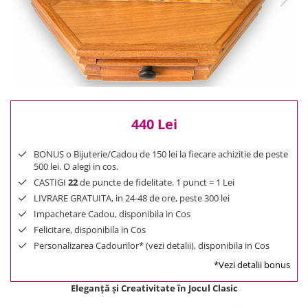
Reduceri
Cele mai noi
Cele mai vandute
Cele mai votate
Cu video
Pret
0 Lei - 100 Lei
440 Lei
100 Lei - 200 Lei
BONUS o Bijuterie/Cadou de 150 lei la fiecare achizitie de peste
200 Lei - 300 Lei
500 lei. O alegi in cos.
300 Lei - 500 Lei
CASTIGI
22
de puncte de fidelitate. 1 punct = 1 Lei
500 Lei - 1000 Lei
LIVRARE GRATUITA, in 24-48 de ore, peste 300 lei
1000 Lei +
Impachetare Cadou, disponibila in Cos
Felicitare, disponibila in Cos
Personalizarea Cadourilor* (vezi detalii), disponibila in Cos
*Vezi detalii bonus
Eleganță și Creativitate în Jocul Clasic