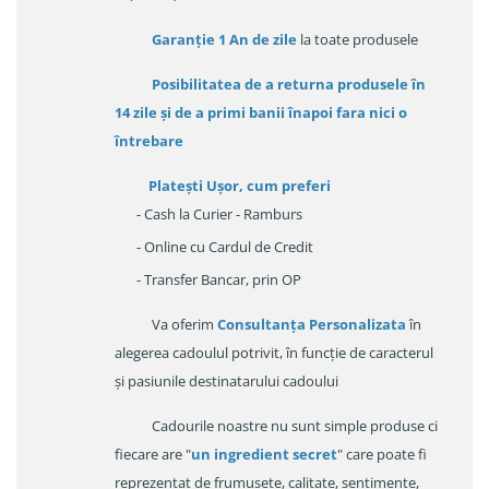
Garanție
1 An de zile
la toate produsele
Posibilitatea de a returna produsele în
14 zile
și de a primi
banii înapoi fara nici o
întrebare
Platești Ușor
, cum preferi
- Cash la Curier - Ramburs
- Online cu Cardul de Credit
- Transfer Bancar, prin OP
Va oferim
Consultanța Personalizata
în
alegerea cadoulul potrivit, în funcție de caracterul
și pasiunile destinatarului cadoului
Cadourile noastre nu sunt simple produse ci
fiecare are "
un ingredient secret
" care poate fi
reprezentat de frumusețe, calitate, sentimente,