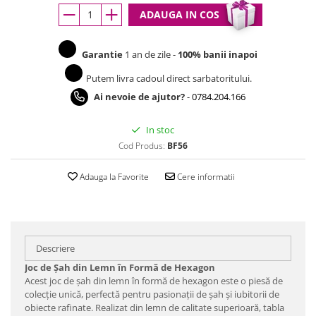
ADAUGA IN COS
Garantie
1 an de zile -
100% banii inapoi
Putem livra cadoul direct sarbatoritului.
Ai nevoie de ajutor?
-
0784.204.166
In stoc
Cod Produs:
BF56
Adauga la Favorite
Cere informatii
Descriere
Joc de Șah din Lemn în Formă de Hexagon
Acest joc de șah din lemn în formă de hexagon este o piesă de
colecție unică, perfectă pentru pasionații de șah și iubitorii de
obiecte rafinate. Realizat din lemn de calitate superioară, tabla