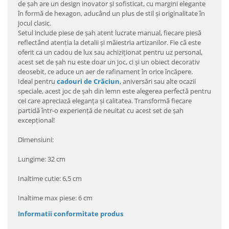
de șah are un design inovator și sofisticat, cu margini elegante
în formă de hexagon, aducând un plus de stil și originalitate în
jocul clasic.
Setul include piese de șah atent lucrate manual, fiecare piesă
reflectând atenția la detalii și măiestria artizanilor. Fie că este
oferit ca un cadou de lux sau achiziționat pentru uz personal,
acest set de șah nu este doar un joc, ci și un obiect decorativ
deosebit, ce aduce un aer de rafinament în orice încăpere.
Ideal pentru
cadouri de Crăciun
, aniversări sau alte ocazii
speciale, acest joc de șah din lemn este alegerea perfectă pentru
cei care apreciază eleganța și calitatea. Transformă fiecare
partidă într-o experiență de neuitat cu acest set de șah
excepțional!
Dimensiuni:
Lungime: 32 cm
Inaltime cutie: 6,5 cm
Inaltime max piese: 6 cm
Informatii conformitate produs