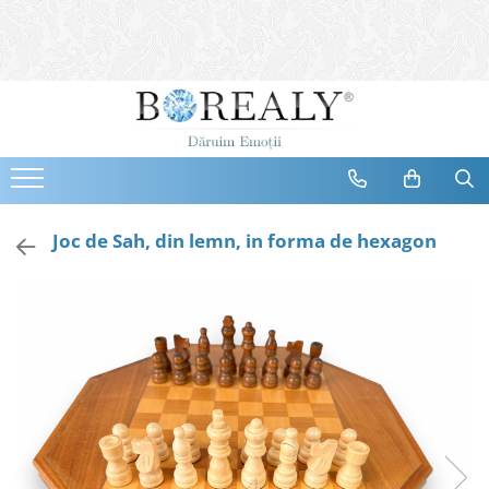
Bijuterii
Tipuri
Inele
Cercei
Bratari
Coliere
Joc de Sah, din lemn, in forma de hexagon
Seturi
Brose
Tiare
Destinatari
Bijuterii Femei
Bijuterii Copii
Bijuterii Mirese
Selectii