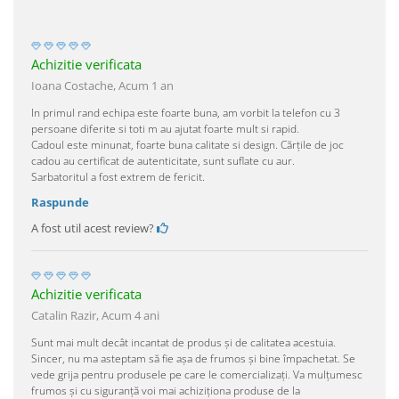
Achizitie verificata
Ioana Costache,
Acum 1 an
In primul rand echipa este foarte buna, am vorbit la telefon cu 3
persoane diferite si toti m au ajutat foarte mult si rapid.
Cadoul este minunat, foarte buna calitate si design. Cărțile de joc
cadou au certificat de autenticitate, sunt suflate cu aur.
Sarbatoritul a fost extrem de fericit.
Raspunde
A fost util acest review?
Achizitie verificata
Catalin Razir,
Acum 4 ani
Sunt mai mult decât incantat de produs și de calitatea acestuia.
Sincer, nu ma asteptam să fie așa de frumos și bine împachetat. Se
vede grija pentru produsele pe care le comercializați. Va mulțumesc
frumos și cu siguranță voi mai achiziționa produse de la