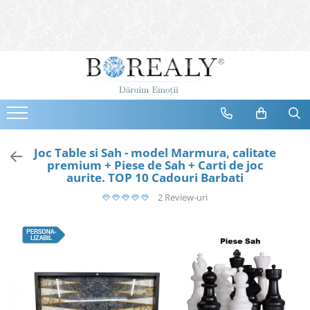
Bijuterii
Tipuri
Inele
Cercei
Bratari
Coliere
Joc Table si Sah - model Marmura, calitate
premium + Piese de Sah + Carti de joc
Seturi
aurite. TOP 10 Cadouri Barbati
Brose
2 Review-uri
Tiare
Destinatari
Bijuterii Femei
Bijuterii Copii
Bijuterii Mirese
Selectii