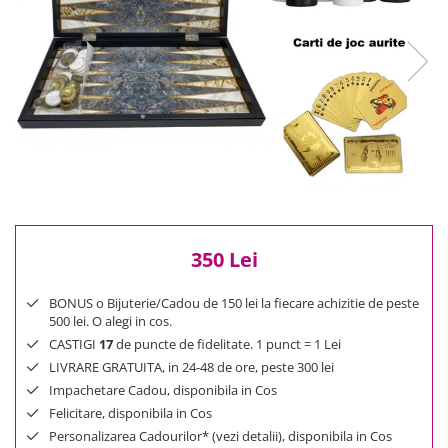
Reduceri
Cele mai noi
Cele mai vandute
Cele mai votate
Cu video
Pret
0 Lei - 100 Lei
100 Lei - 200 Lei
200 Lei - 300 Lei
300 Lei - 500 Lei
350 Lei
500 Lei - 1000 Lei
1000 Lei +
BONUS o Bijuterie/Cadou de 150 lei la fiecare achizitie de peste
500 lei. O alegi in cos.
CASTIGI
17
de puncte de fidelitate. 1 punct = 1 Lei
LIVRARE GRATUITA, in 24-48 de ore, peste 300 lei
Impachetare Cadou, disponibila in Cos
Felicitare, disponibila in Cos
Personalizarea Cadourilor* (vezi detalii), disponibila in Cos