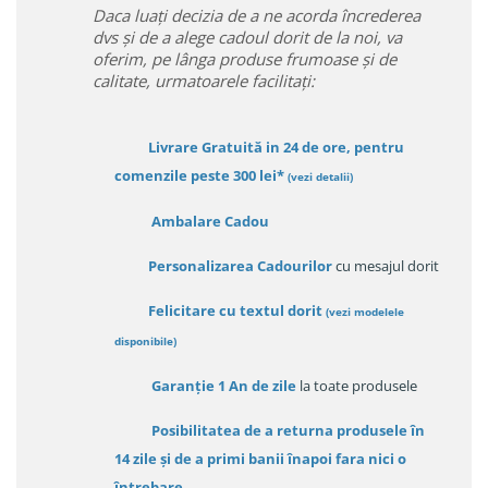
Daca luați decizia de a ne acorda încrederea
dvs și de a alege cadoul dorit de la noi, va
oferim, pe lânga produse frumoase și de
calitate, urmatoarele facilitați:
Livrare Gratuită in 24 de ore, pentru
comenzile peste 300 lei*
(vezi detalii)
Ambalare Cadou
Personalizarea Cadourilor
cu mesajul dorit
Felicitare cu textul dorit
(
vezi modelele
disponibile
)
Garanție
1 An de zile
la toate produsele
Posibilitatea de a returna produsele în
14 zile
și de a primi
banii înapoi fara nici o
întrebare