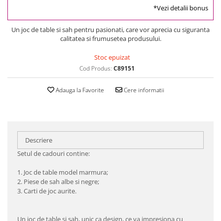
*Vezi detalii bonus
Un joc de table si sah pentru pasionati, care vor aprecia cu siguranta
calitatea si frumusetea produsului.
Stoc epuizat
Cod Produs:
C89151
Adauga la Favorite
Cere informatii
Descriere
Setul de cadouri contine:
1. Joc de table model marmura;
2. Piese de sah albe si negre;
3. Carti de joc aurite.
Un joc de table si sah, unic ca design, ce va impresiona cu