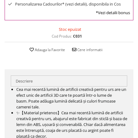
Personalizarea Cadourilor* (vezi detalii), disponibila in Cos
*Vezi detalii bonus
Stoc epuizat
Cod Produs:
C031
Adauga la Favorite
Cere informatii
Descriere
Cea mai recentă lumină de artificii creativă pentru urs are un
efect unic de artificii 3D care te poartă într-o lume de
basm.
Poate adăuga lumină delicată și culori frumoase
camerei tale.
✨【Material prietenos】Cea mai recentă lumină de artificii
creativă pentru urs, abajurul este fabricat din sticlă și baza de
lemn din ABS, ușoară și convenabilă.
Chiar dacă alimentarea
este întreruptă, coaja de urs placată cu argint poate fi
plasată ca decor.