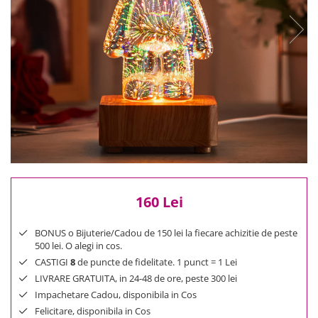
Reduceri
Cele mai noi
Cele mai vandute
Cele mai votate
Cu video
Pret
0 Lei - 100 Lei
100 Lei - 200 Lei
200 Lei - 300 Lei
300 Lei - 500 Lei
500 Lei - 1000 Lei
160 Lei
1000 Lei +
BONUS o Bijuterie/Cadou de 150 lei la fiecare achizitie de peste
500 lei. O alegi in cos.
CASTIGI
8
de puncte de fidelitate. 1 punct = 1 Lei
LIVRARE GRATUITA, in 24-48 de ore, peste 300 lei
Impachetare Cadou, disponibila in Cos
Felicitare, disponibila in Cos