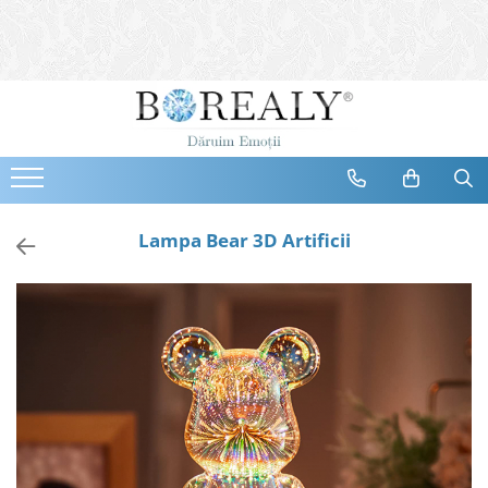
Bijuterii
Tipuri
Inele
Cercei
Bratari
Coliere
Lampa Bear 3D Artificii
Seturi
Brose
Tiare
Destinatari
Bijuterii Femei
Bijuterii Copii
Bijuterii Mirese
Selectii