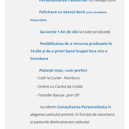
Personalizarea Cadourilor
cu mesajul dorit
Felicitare cu textul dorit
(
vezi modelele
disponibile
)
Garanție
1 An de zile
la toate produsele
Posibilitatea de a returna produsele în
14 zile
și de a primi
banii înapoi fara nici o
întrebare
Platești Ușor
, cum preferi
- Cash la Curier - Ramburs
- Online cu Cardul de Credit
- Transfer Bancar, prin OP
Va oferim
Consultanța Personalizata
în
alegerea cadoulul potrivit, în funcție de caracterul
și pasiunile destinatarului cadoului