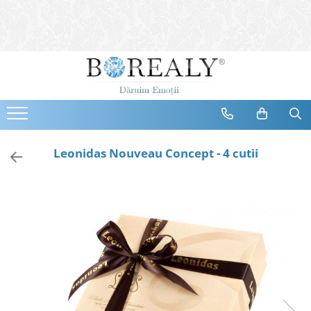
Bijuterii
Tipuri
Inele
Cercei
Bratari
Coliere
Leonidas Nouveau Concept - 4 cutii
Seturi
Brose
Tiare
Destinatari
Bijuterii Femei
Bijuterii Copii
Bijuterii Mirese
Selectii