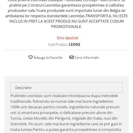
praline pe 2 straturi.Leonidas garanteaza prospetimea si calitatea
produselor sale.Toate produsele sunt importate lunar din Belgia iar
ambalarea lor respecta standardele Leonidas.TRANSPORTUL NU ESTE
INCLUS IN PRET.LA ACEST PRODUS NU SUNT ACCEPTATE CODURI
PROMOTIONALE.
Stoc epuizat
Cod Produs:
LEO02
Adauga la Favorite
Cere informatii
Descriere
Pralinele Leonidas sunt realizate intotdeauna dupa metodele
traditionale, folosindu-se numai cele mai bune ingrediente:
100% unt decacao pentru invelis, ingrediente naturale precum
unt si smantana proaspete, si delicatese precum alune din
Turcia, cirese Morello din Périgord, migdale din Italia, nuci din
Grenoble. Pe scurt, cele mai bune ingrediente care se pot gasi in
toata lumea.Pentru a putea garanta prospetimea si compozitia