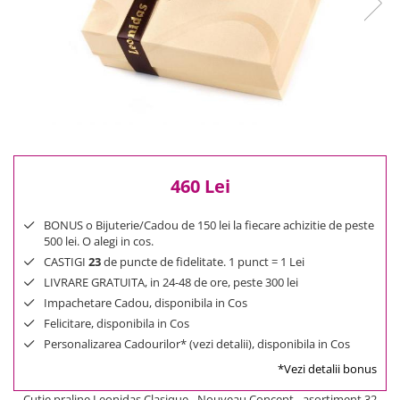
Reduceri
Cele mai noi
Cele mai vandute
Cele mai votate
Cu video
Pret
0 Lei - 100 Lei
100 Lei - 200 Lei
460 Lei
200 Lei - 300 Lei
300 Lei - 500 Lei
BONUS o Bijuterie/Cadou de 150 lei la fiecare achizitie de peste
500 lei. O alegi in cos.
500 Lei - 1000 Lei
CASTIGI
23
de puncte de fidelitate. 1 punct = 1 Lei
1000 Lei +
LIVRARE GRATUITA, in 24-48 de ore, peste 300 lei
Impachetare Cadou, disponibila in Cos
Felicitare, disponibila in Cos
Personalizarea Cadourilor* (vezi detalii), disponibila in Cos
*Vezi detalii bonus
Cutie praline Leonidas Clasique - Nouveau Concept - asortiment 32