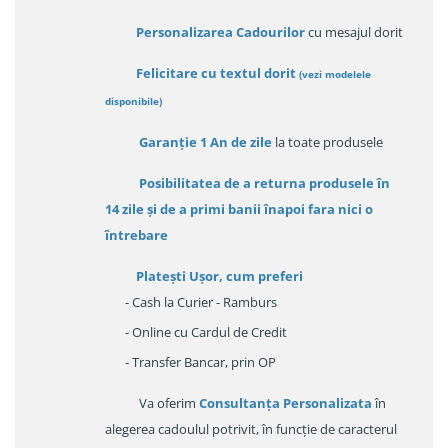
Personalizarea Cadourilor
cu mesajul dorit
Felicitare cu textul dorit
(
vezi modelele
disponibile
)
Garanție
1 An de zile
la toate produsele
Posibilitatea de a returna produsele în
14 zile
și de a primi
banii înapoi fara nici o
întrebare
Platești Ușor
, cum preferi
- Cash la Curier - Ramburs
- Online cu Cardul de Credit
- Transfer Bancar, prin OP
Va oferim
Consultanța Personalizata
în
alegerea cadoulul potrivit, în funcție de caracterul