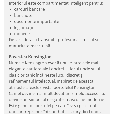
Interiorul este compartimentat inteligent pentru:
carduri bancare
bancnote
documente importante
legitimații
monede
Fiecare detaliu transmite profesionalism, stil și
maturitate masculină.
Povestea Kensington
Numele Kensington evocă unul dintre cele mai
elegante cartiere ale Londrei — locul unde stilul
clasic britanic întâlnește luxul discret și
rafinamentul intelectual. Inspirat de această
atmosferă exclusivistă, portofelul Kensington
Camel devine mai mult decât un simplu accesoriu:
devine un simbol al eleganței masculine moderne.
Este genul de portofel pe care îl vezi pe biroul
unui antreprenor într-un hotel luxury din Londra,