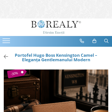
Bijuterii
Tipuri
Inele
Cercei
Bratari
Coliere
Portofel Hugo Boss Kensington Camel –
Eleganța Gentlemanului Modern
Seturi
Brose
-30%
Tiare
Destinatari
Bijuterii Femei
Bijuterii Copii
Bijuterii Mirese
Selectii