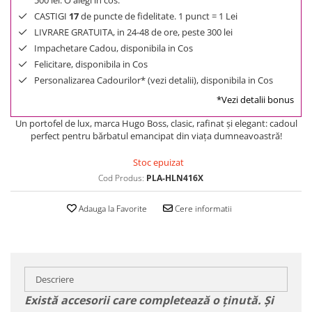
500 lei. O alegi in cos.
CASTIGI
17
de puncte de fidelitate. 1 punct = 1 Lei
LIVRARE GRATUITA, in 24-48 de ore, peste 300 lei
Impachetare Cadou, disponibila in Cos
Felicitare, disponibila in Cos
Personalizarea Cadourilor* (vezi detalii), disponibila in Cos
*Vezi detalii bonus
Un portofel de lux, marca Hugo Boss, clasic, rafinat şi elegant: cadoul
perfect pentru bărbatul emancipat din viaţa dumneavoastră!
Stoc epuizat
Cod Produs:
PLA-HLN416X
Adauga la Favorite
Cere informatii
Descriere
Există accesorii care completează o ținută. Și