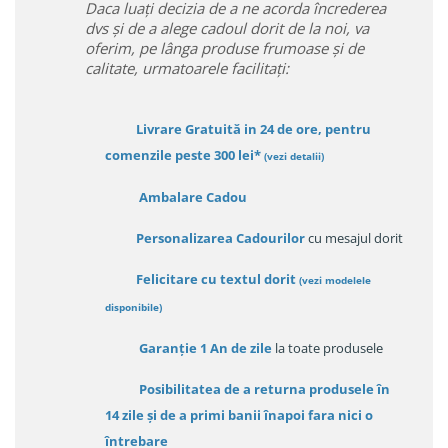
Daca luați decizia de a ne acorda încrederea
dvs și de a alege cadoul dorit de la noi, va
oferim, pe lânga produse frumoase și de
calitate, urmatoarele facilitați:
Livrare Gratuită in 24 de ore, pentru
comenzile peste 300 lei*
(vezi detalii)
Ambalare Cadou
Personalizarea Cadourilor
cu mesajul dorit
Felicitare cu textul dorit
(
vezi modelele
disponibile
)
Garanție
1 An de zile
la toate produsele
Posibilitatea de a returna produsele în
14 zile
și de a primi
banii înapoi fara nici o
întrebare