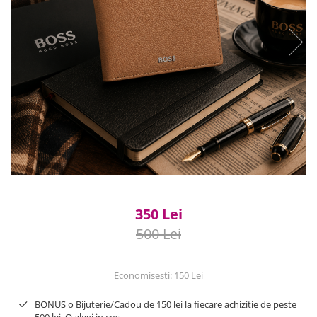
Reduceri
Cele mai noi
Cele mai vandute
Cele mai votate
Cu video
Pret
0 Lei - 100 Lei
100 Lei - 200 Lei
200 Lei - 300 Lei
300 Lei - 500 Lei
500 Lei - 1000 Lei
350 Lei
1000 Lei +
500 Lei
Economisesti:
150
Lei
BONUS o Bijuterie/Cadou de 150 lei la fiecare achizitie de peste