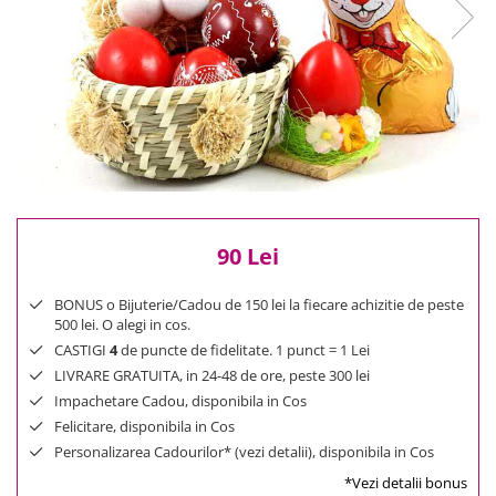
Reduceri
Cele mai noi
Cele mai vandute
Cele mai votate
Cu video
Pret
0 Lei - 100 Lei
100 Lei - 200 Lei
200 Lei - 300 Lei
90 Lei
300 Lei - 500 Lei
BONUS o Bijuterie/Cadou de 150 lei la fiecare achizitie de peste
500 Lei - 1000 Lei
500 lei. O alegi in cos.
1000 Lei +
CASTIGI
4
de puncte de fidelitate. 1 punct = 1 Lei
LIVRARE GRATUITA, in 24-48 de ore, peste 300 lei
Impachetare Cadou, disponibila in Cos
Felicitare, disponibila in Cos
Personalizarea Cadourilor* (vezi detalii), disponibila in Cos
*Vezi detalii bonus