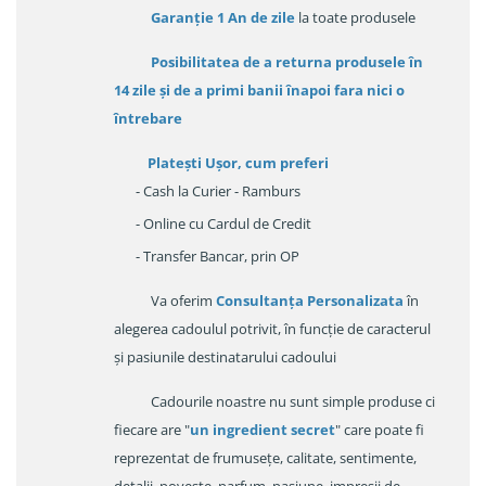
Garanție
1 An de zile
la toate produsele
Posibilitatea de a returna produsele în
14 zile
și de a primi
banii înapoi fara nici o
întrebare
Platești Ușor
, cum preferi
- Cash la Curier - Ramburs
- Online cu Cardul de Credit
- Transfer Bancar, prin OP
Va oferim
Consultanța Personalizata
în
alegerea cadoulul potrivit, în funcție de caracterul
și pasiunile destinatarului cadoului
Cadourile noastre nu sunt simple produse ci
fiecare are "
un ingredient secret
" care poate fi
reprezentat de frumusețe, calitate, sentimente,
detalii, poveste, parfum, pasiune, impresii de