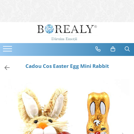
Bijuterii
Tipuri
Inele
Cercei
Bratari
Coliere
Cadou Cos Easter Egg Mini Rabbit
Seturi
Brose
Tiare
Destinatari
Bijuterii Femei
Bijuterii Copii
Bijuterii Mirese
Selectii