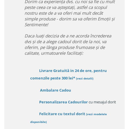
Dorim ca experiența dvs. cu noi sa fie cu mult
peste ceea ce va așteptați, astfel ca scopul
nostru este de a va oferi mai mult decât
simple produse - dorim sa va oferim Emoții și
Sentimente!
Daca luați decizia de a ne acorda încrederea
dvs și de a alege cadoul dorit de la noi, va
oferim, pe lânga produse frumoase și de
calitate, urmatoarele facilitați:
Livrare Gratuită in 24 de ore, pentru
comenzile peste 300 lei*
(vezi detalii)
Ambalare Cadou
Personalizarea Cadourilor
cu mesajul dorit
Felicitare cu textul dorit
(
vezi modelele
disponibile
)