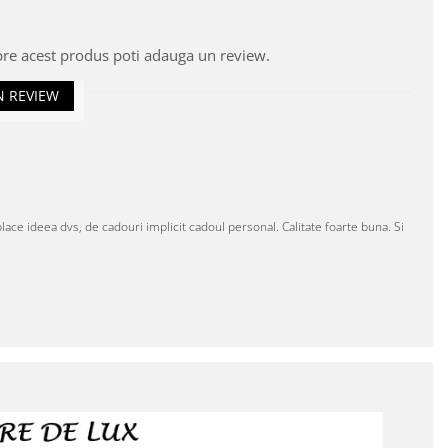
pre acest produs poti adauga un review.
N REVIEW
ace ideea dvs, de cadouri implicit cadoul personal. Calitate foarte buna. Si