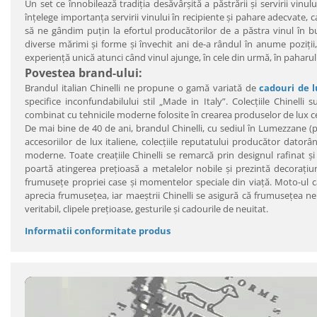
Un set ce înnobilează tradiția desăvârșită a păstrării și servirii vin
înţelege importanţa servirii vinului în recipiente şi pahare adecvate, ca
să ne gândim puţin la efortul producătorilor de a păstra vinul în but
diverse mărimi şi forme şi învechit ani de-a rândul în anume poziţii,
experienţă unică atunci când vinul ajunge, în cele din urmă, în paharul
Povestea brand-ului:
Brandul italian Chinelli ne propune o gamă variată de
cadouri de 
specifice inconfundabilului stil „Made in Italy”. Colecţiile Chinelli
combinat cu tehnicile moderne folosite în crearea produselor de lux 
De mai bine de 40 de ani, brandul Chinelli, cu sediul în Lumezzane (pr
accesoriilor de lux italiene, colecţiile reputatului producător dator
moderne. Toate creaţiile Chinelli se remarcă prin designul rafinat şi 
poartă atingerea preţioasă a metalelor nobile şi prezintă decoraţiuni
frumuseţe propriei case şi momentelor speciale din viaţă. Moto-ul c
aprecia frumuseţea, iar maeştrii Chinelli se asigură că frumuseţea ne e
veritabil, clipele preţioase, gesturile şi cadourile de neuitat.
Informatii conformitate produs