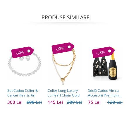
PRODUSE SIMILARE
-28%
-50%
-38%
Set Cadou Colier &
Sticlă Cadou Vin cu
C
Colier Lung Luxury
Cercei Hearts Ari
Accesorii Premium
V
cu Pearl Chain Gold
Personalizată – Set
C
300 Lei
600 Lei
75 Lei
120 Lei
1
145 Lei
200 Lei
Elegant pentru
C
Bărbați
B