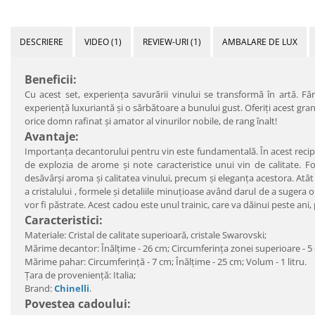
DESCRIERE
VIDEO
(1)
REVIEW-URI
(1)
AMBALARE DE LUX
Beneficii:
Cu acest set, experienţa savurării vinului se transformă în artă. Fără
experienţă luxuriantă şi o sărbătoare a bunului gust. Oferiţi acest gra
orice domn rafinat şi amator al vinurilor nobile, de rang înalt!
Avantaje:
Importanţa decantorului pentru vin este fundamentală. În acest recip
de explozia de arome şi note caracteristice unui vin de calitate. F
desăvârşi aroma şi calitatea vinului, precum şi eleganţa acestora. Atât
a cristalului , formele şi detaliile minuţioase având darul de a sugera o
vor fi păstrate. Acest cadou este unul trainic, care va dăinui peste an
Caracteristici:
Materiale: Cristal de calitate superioară, cristale Swarovski;
Mărime decantor: Înălțime - 26 cm; Circumferința zonei superioare - 5 c
Mărime pahar: Circumferință - 7 cm; Înălțime - 25 cm; Volum - 1 litru.
Ţara de provenienţă: Italia;
Brand:
Chinelli
.
Povestea cadoului: