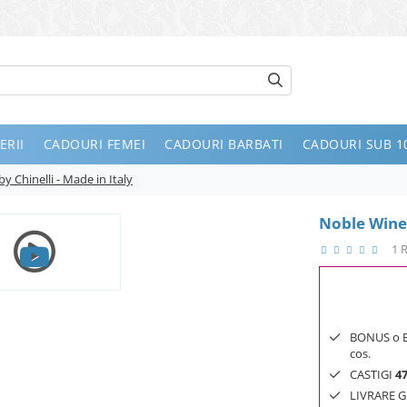
ERII
CADOURI FEMEI
CADOURI BARBATI
CADOURI SUB 10
 Chinelli - Made in Italy
Noble Wine 
1 
BONUS o Bij
cos.
CASTIGI
4
LIVRARE GR