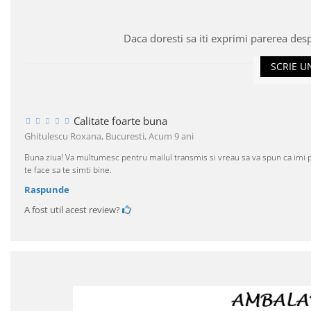
Daca doresti sa iti exprimi parerea des
SCRIE U
Calitate foarte buna
Ghitulescu Roxana, Bucuresti,
Acum 9 ani
Buna ziua! Va multumesc pentru mailul transmis si vreau sa va spun ca imi pl
te face sa te simti bine.
Raspunde
A fost util acest review?