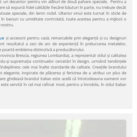
ului: un decantor pentru vin alături de două pahare speciale, Pentru a
re să expună fidel calităţile fiecărei băuturi în parte, nu trebuie decât
oaie speciale, din lemn nobil. Ulterior vinul este turnat în sticle de
 în beciuri cu umiditate controlată, toate acestea pentru a mijlocii o
 nostru.
lux
şi accesorii pentru casă, remarcabile prin eleganţă şi cu designuri
 sunt rezultatul a zeci de ani de experienţă în prelucrarea metalelor,
ce poartă emblema distinctivă a producătorului.
ovincia Brescia, regiunea Lombardia), a reprezentat stilul şi calitatea
ându-şi supremaţia continuelor cercetări în design, urmând tendinţele
îndeplinesc cele mai înalte standarde de calitate. Creaţiile brandului
 elegante, inspirate de plăcerea şi fericirea de a atribui un plus de
are ghidează brandul italian este acelă că întotodeauna oamenii vor
ste servită în cel mai rafinat mod, pentru a înnobila, în stilul italian