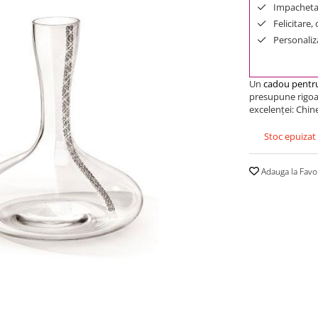
Impachetar
Felicitare,
Personaliza
Un
cadou pentru
presupune rigoare
excelenţei: Chinel
Stoc epuizat
Adauga la Favo