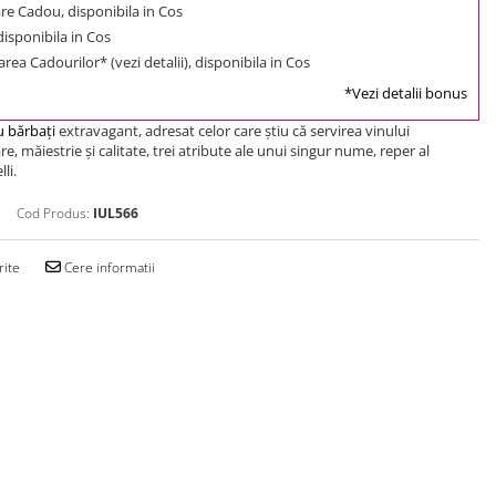
e Cadou, disponibila in Cos
 disponibila in Cos
rea Cadourilor* (vezi detalii), disponibila in Cos
*Vezi detalii bonus
 bărbaţi
extravagant, adresat celor care ştiu că servirea vinului
, măiestrie şi calitate, trei atribute ale unui singur nume, reper al
li.
Cod Produs:
IUL566
rite
Cere informatii