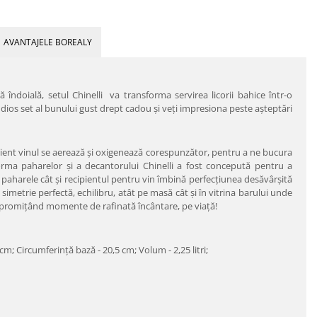
AVANTAJELE BOREALY
 îndoială, setul Chinelli va transforma servirea licorii bahice într-o
ndios set al bunului gust drept cadou şi veţi impresiona peste aşteptări
ient vinul se aerează şi oxigenează corespunzător, pentru a ne bucura
orma paharelor şi a decantorului Chinelli a fost concepută pentru a
 paharele cât şi recipientul pentru vin îmbină perfecţiunea desăvârşită
 simetrie perfectă, echilibru, atât pe masă cât şi în vitrina barului unde
i, promiţând momente de rafinată încântare, pe viaţă!
m; Circumferință bază - 20,5 cm; Volum - 2,25 litri;