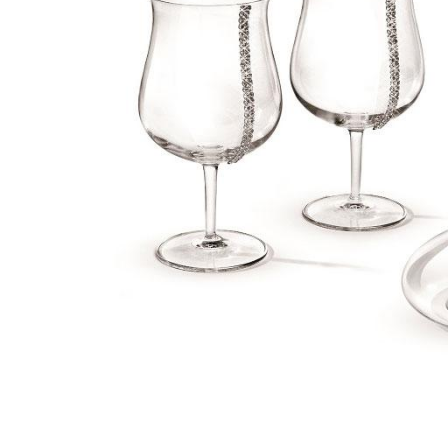
Bijuterii Mirese
Selectii
Reduceri
Cele mai noi
Cele mai vandute
Cele mai votate
Cu video
Pret
0 Lei - 100 Lei
100 Lei - 200 Lei
200 Lei - 300 Lei
300 Lei - 500 Lei
500 Lei - 1000 Lei
1000 Lei +