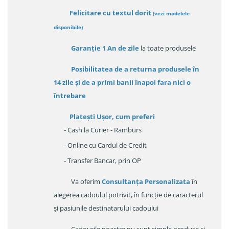
Felicitare cu textul dorit
(
vezi modelele
disponibile
)
Garanție
1 An de zile
la toate produsele
Posibilitatea de a returna produsele în
14 zile
și de a primi
banii înapoi fara nici o
întrebare
Platești Ușor
, cum preferi
- Cash la Curier - Ramburs
- Online cu Cardul de Credit
- Transfer Bancar, prin OP
Va oferim
Consultanța Personalizata
în
alegerea cadoulul potrivit, în funcție de caracterul
și pasiunile destinatarului cadoului
Cadourile noastre nu sunt simple produse ci