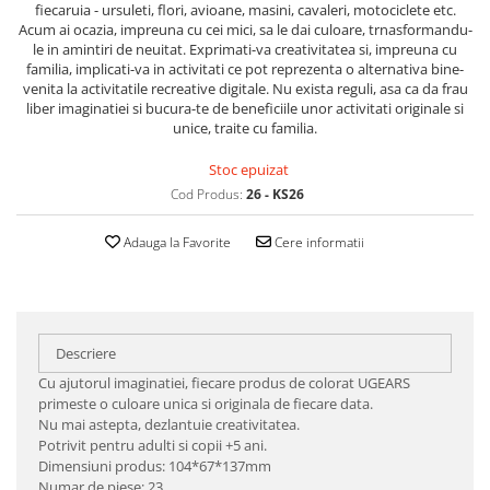
fiecaruia - ursuleti, flori, avioane, masini, cavaleri, motociclete etc.
Acum ai ocazia, impreuna cu cei mici, sa le dai culoare, trnasformandu-
le in amintiri de neuitat. Exprimati-va creativitatea si, impreuna cu
familia, implicati-va in activitati ce pot reprezenta o alternativa bine-
venita la activitatile recreative digitale. Nu exista reguli, asa ca da frau
liber imaginatiei si bucura-te de beneficiile unor activitati originale si
unice, traite cu familia.
Stoc epuizat
Cod Produs:
26 - KS26
Adauga la Favorite
Cere informatii
Descriere
Cu ajutorul imaginatiei, fiecare produs de colorat UGEARS
primeste o culoare unica si originala de fiecare data.
Nu mai astepta, dezlantuie creativitatea.
Potrivit pentru adulti si copii +5 ani.
Dimensiuni produs: 104*67*137mm
Numar de piese: 23