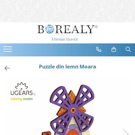
Bijuterii
Tipuri
Inele
Cercei
Bratari
Coliere
Puzzle din lemn Moara
Seturi
Brose
Tiare
Destinatari
Bijuterii Femei
Bijuterii Copii
Bijuterii Mirese
Selectii