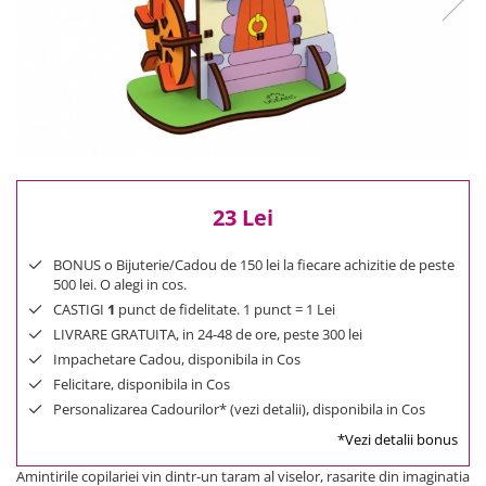
Reduceri
Cele mai noi
Cele mai vandute
Cele mai votate
Cu video
Pret
0 Lei - 100 Lei
23 Lei
100 Lei - 200 Lei
200 Lei - 300 Lei
BONUS o Bijuterie/Cadou de 150 lei la fiecare achizitie de peste
300 Lei - 500 Lei
500 lei. O alegi in cos.
500 Lei - 1000 Lei
CASTIGI
1
punct de fidelitate. 1 punct = 1 Lei
1000 Lei +
LIVRARE GRATUITA, in 24-48 de ore, peste 300 lei
Impachetare Cadou, disponibila in Cos
Felicitare, disponibila in Cos
Personalizarea Cadourilor* (vezi detalii), disponibila in Cos
*Vezi detalii bonus
Amintirile copilariei vin dintr-un taram al viselor, rasarite din imaginatia