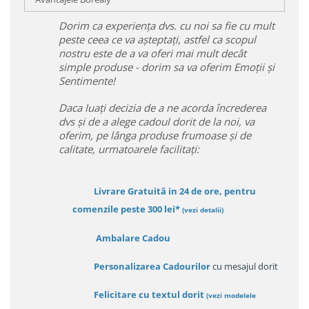
Dorim ca experiența dvs. cu noi sa fie cu mult
peste ceea ce va așteptați, astfel ca scopul
nostru este de a va oferi mai mult decât
simple produse - dorim sa va oferim Emoții și
Sentimente!
Daca luați decizia de a ne acorda încrederea
dvs și de a alege cadoul dorit de la noi, va
oferim, pe lânga produse frumoase și de
calitate, urmatoarele facilitați:
Livrare Gratuită in 24 de ore, pentru
comenzile peste 300 lei*
(vezi detalii)
Ambalare Cadou
Personalizarea Cadourilor
cu mesajul dorit
Felicitare cu textul dorit
(
vezi modelele