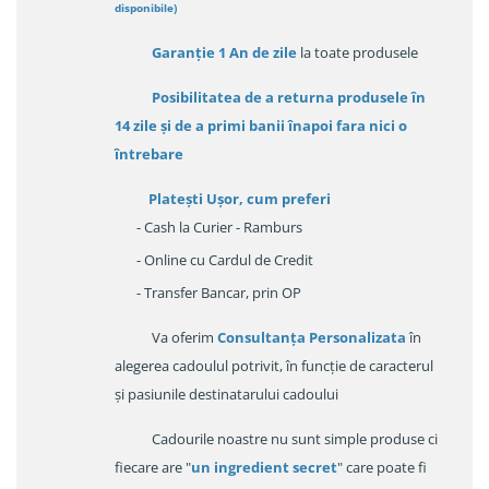
disponibile
)
Garanție
1 An de zile
la toate produsele
Posibilitatea de a returna produsele în
14 zile
și de a primi
banii înapoi fara nici o
întrebare
Platești Ușor
, cum preferi
- Cash la Curier - Ramburs
- Online cu Cardul de Credit
- Transfer Bancar, prin OP
Va oferim
Consultanța Personalizata
în
alegerea cadoulul potrivit, în funcție de caracterul
și pasiunile destinatarului cadoului
Cadourile noastre nu sunt simple produse ci
fiecare are "
un ingredient secret
" care poate fi