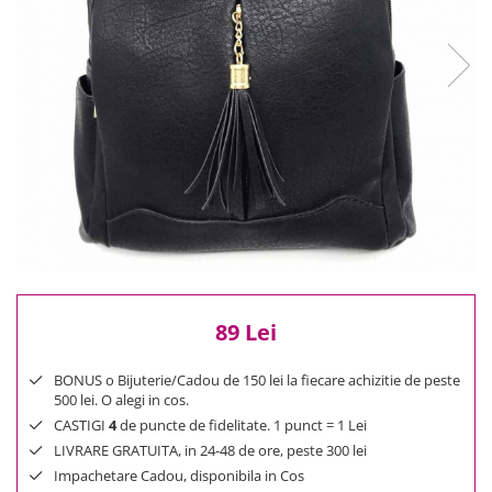
Reduceri
Cele mai noi
Cele mai vandute
Cele mai votate
Cu video
Pret
0 Lei - 100 Lei
100 Lei - 200 Lei
200 Lei - 300 Lei
300 Lei - 500 Lei
500 Lei - 1000 Lei
89 Lei
1000 Lei +
BONUS o Bijuterie/Cadou de 150 lei la fiecare achizitie de peste
500 lei. O alegi in cos.
CASTIGI
4
de puncte de fidelitate. 1 punct = 1 Lei
LIVRARE GRATUITA, in 24-48 de ore, peste 300 lei
Impachetare Cadou, disponibila in Cos