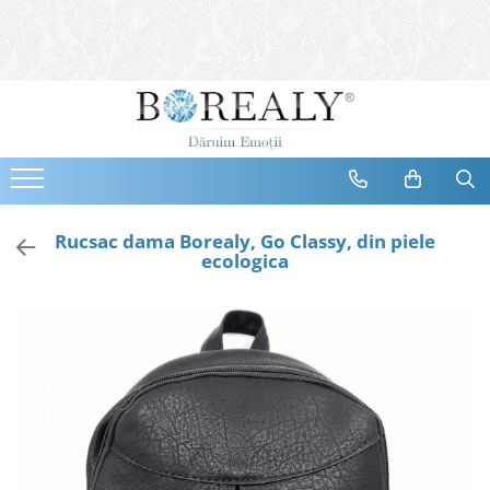
Bijuterii
Tipuri
Inele
Cercei
Bratari
Coliere
Rucsac dama Borealy, Go Classy, din piele
ecologica
Seturi
Brose
Tiare
Destinatari
Bijuterii Femei
Bijuterii Copii
Bijuterii Mirese
Selectii