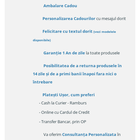
Ambalare Cadou
Personalizarea Cadourilor
cu mesajul dorit
Felicitare cu textul dorit
(
vezi modelele
disponibile
)
Garanție
1 An de zile
la toate produsele
Posibilitatea de a returna produsele în
14 zile
și de a primi
banii înapoi fara nici o
întrebare
Platești Ușor
, cum preferi
- Cash la Curier - Ramburs
- Online cu Cardul de Credit
- Transfer Bancar, prin OP
Va oferim
Consultanța Personalizata
în