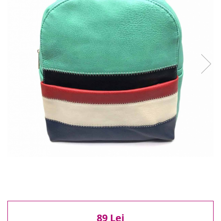
Reduceri
Cele mai noi
Cele mai vandute
Cele mai votate
Cu video
Pret
0 Lei - 100 Lei
100 Lei - 200 Lei
200 Lei - 300 Lei
300 Lei - 500 Lei
500 Lei - 1000 Lei
1000 Lei +
89 Lei