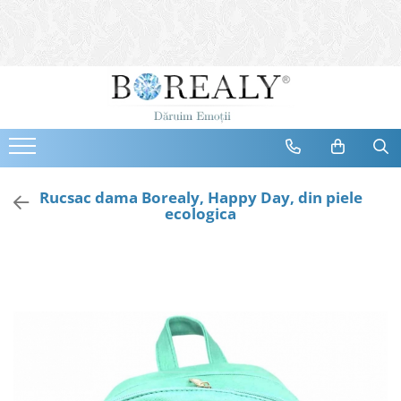
Bijuterii
Tipuri
Inele
Cercei
Bratari
Coliere
Rucsac dama Borealy, Happy Day, din piele
ecologica
Seturi
Brose
Tiare
Destinatari
Bijuterii Femei
Bijuterii Copii
Bijuterii Mirese
Selectii