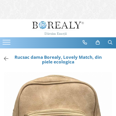
Bijuterii
Tipuri
Inele
Cercei
Bratari
Coliere
Rucsac dama Borealy, Lovely Match, din
piele ecologica
Seturi
Brose
Tiare
Destinatari
Bijuterii Femei
Bijuterii Copii
Bijuterii Mirese
Selectii