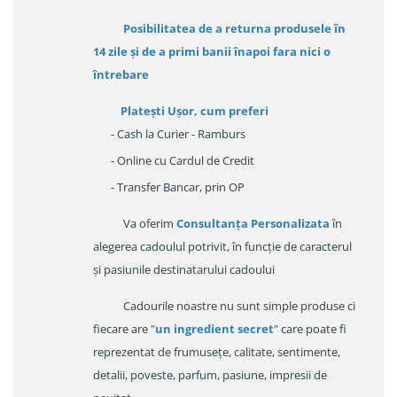
Posibilitatea de a returna produsele în
14 zile
și de a primi
banii înapoi fara nici o
întrebare
Platești Ușor
, cum preferi
- Cash la Curier - Ramburs
- Online cu Cardul de Credit
- Transfer Bancar, prin OP
Va oferim
Consultanța Personalizata
în
alegerea cadoulul potrivit, în funcție de caracterul
și pasiunile destinatarului cadoului
Cadourile noastre nu sunt simple produse ci
fiecare are "
un ingredient secret
" care poate fi
reprezentat de frumusețe, calitate, sentimente,
detalii, poveste, parfum, pasiune, impresii de