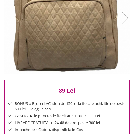
Reduceri
Cele mai noi
Cele mai vandute
Cele mai votate
Cu video
Pret
0 Lei - 100 Lei
100 Lei - 200 Lei
200 Lei - 300 Lei
300 Lei - 500 Lei
500 Lei - 1000 Lei
89 Lei
1000 Lei +
BONUS o Bijuterie/Cadou de 150 lei la fiecare achizitie de peste
500 lei. O alegi in cos.
CASTIGI
4
de puncte de fidelitate. 1 punct = 1 Lei
LIVRARE GRATUITA, in 24-48 de ore, peste 300 lei
Impachetare Cadou, disponibila in Cos