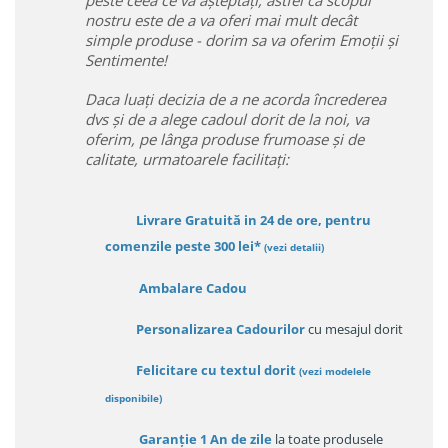
peste ceea ce va așteptați, astfel ca scopul
nostru este de a va oferi mai mult decât
simple produse - dorim sa va oferim Emoții și
Sentimente!
Daca luați decizia de a ne acorda încrederea
dvs și de a alege cadoul dorit de la noi, va
oferim, pe lânga produse frumoase și de
calitate, urmatoarele facilitați:
Livrare Gratuită in 24 de ore, pentru
comenzile peste 300 lei*
(vezi detalii)
Ambalare Cadou
Personalizarea Cadourilor
cu mesajul dorit
Felicitare cu textul dorit
(
vezi modelele
disponibile
)
Garanție
1 An de zile
la toate produsele