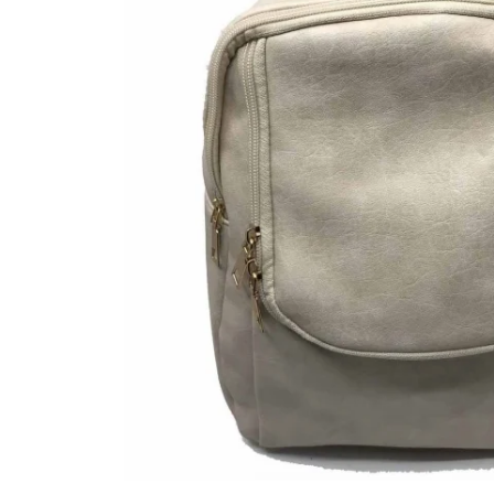
Bijuterii Mirese
Selectii
Reduceri
Cele mai noi
Cele mai vandute
Cele mai votate
Cu video
Pret
0 Lei - 100 Lei
100 Lei - 200 Lei
200 Lei - 300 Lei
300 Lei - 500 Lei
500 Lei - 1000 Lei
1000 Lei +