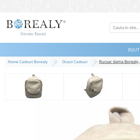
Bijuterii
Tipuri
Inele
BIJUT
Cercei
Rucsac dama Borealy, 
Home Cadouri Borealy
Ocazii Cadouri
Bratari
Coliere
Seturi
Brose
Tiare
Destinatari
Bijuterii Femei
Bijuterii Copii