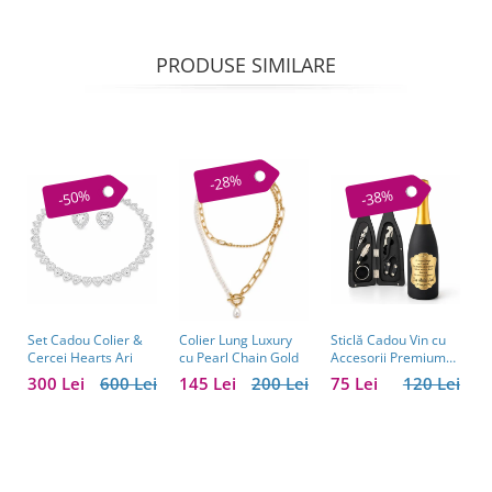
PRODUSE SIMILARE
-28%
-50%
-38%
Set Cadou Colier &
Sticlă Cadou Vin cu
C
Colier Lung Luxury
Cercei Hearts Ari
Accesorii Premium
V
cu Pearl Chain Gold
Personalizată – Set
C
300 Lei
600 Lei
75 Lei
120 Lei
1
145 Lei
200 Lei
Elegant pentru
C
Bărbați
B