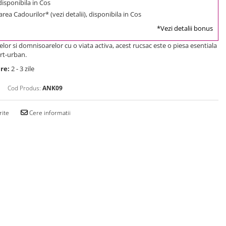
 disponibila in Cos
rea Cadourilor* (vezi detalii), disponibila in Cos
*Vezi detalii bonus
or si domnisoarelor cu o viata activa, acest rucsac este o piesa esentiala
ort-urban.
re:
2 - 3 zile
Cod Produs:
ANK09
rite
Cere informatii