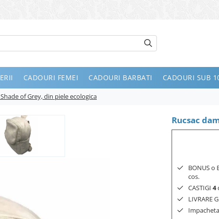
ERII
CADOURI FEMEI
CADOURI BARBATI
CADOURI SUB 10
Shade of Grey, din piele ecologica
Rucsac dama
BONUS o Bij
cos.
CASTIGI
4
d
LIVRARE GR
Impachetar