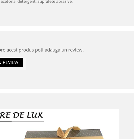
, acetona, detergent, suprafete abrazive.
pre acest produs poti adauga un review.
N REVIEW