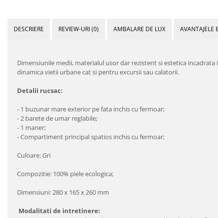
DESCRIERE
REVIEW-URI
(0)
AMBALARE DE LUX
AVANTAJELE 
Dimensiunile medii, materialul usor dar rezistent si estetica incadra
dinamica vietii urbane cat si pentru excursii sau calatorii.
Detalii rucsac:
- 1 buzunar mare exterior pe fata inchis cu fermoar;
- 2 barete de umar reglabile;
- 1 maner;
- Compartiment principal spatios inchis cu fermoar;
Culoare: Gri
Compozitie: 100% piele ecologica;
Dimensiuni: 280 x 165 x 260 mm
Modalitati de intretinere: