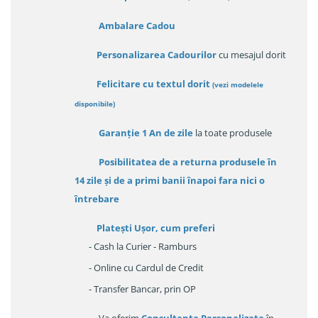
Ambalare Cadou
Personalizarea Cadourilor
cu mesajul dorit
Felicitare cu textul dorit
(
vezi modelele
disponibile
)
Garanție
1 An de zile
la toate produsele
Posibilitatea de a returna produsele în
14 zile
și de a primi
banii înapoi fara nici o
întrebare
Platești Ușor
, cum preferi
- Cash la Curier - Ramburs
- Online cu Cardul de Credit
- Transfer Bancar, prin OP