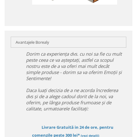
Avantajele Borealy
Dorim ca experiența dvs. cu noi sa fie cu mult
peste ceea ce va așteptați, astfel ca scopul
nostru este de a va oferi mai mult decât
simple produse - dorim sa va oferim Emoții și
Sentimente!
Daca luați decizia de a ne acorda încrederea
dvs și de a alege cadoul dorit de la noi, va
oferim, pe lânga produse frumoase și de
calitate, urmatoarele facilitați:
Livrare Gratuită in 24 de ore, pentru
comenzile peste 300 lei*
(vezi detalii)