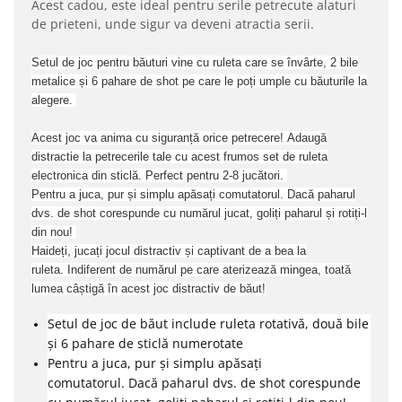
Acest cadou, este ideal pentru serile petrecute alaturi
de prieteni, unde sigur va deveni atractia serii.
Setul de joc pentru băuturi vine cu ruleta care se învârte, 2 bile
metalice și 6 pahare de shot pe care le poți umple cu băuturile la
alegere.
Acest joc va anima cu siguranță orice petrecere!
Adaugă
distractie la petrecerile tale cu acest frumos set de ruleta
electronica din sticlă.
Perfect pentru 2-8 jucători.
Pentru a juca, pur și simplu apăsați comutatorul.
Dacă paharul
dvs. de shot corespunde cu numărul jucat, goliți paharul și rotiți-l
din nou!
Haideți, jucați jocul distractiv și captivant de a bea la
ruleta.
Indiferent de numărul pe care aterizează mingea, toată
lumea câștigă în acest joc distractiv de băut!
Setul de joc de băut include ruleta rotativă, două bile
și 6 pahare de sticlă numerotate
Pentru a juca, pur și simplu apăsați
comutatorul.
Dacă paharul dvs. de shot corespunde