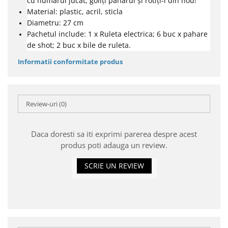
cu numărul jucat, goliți paharul și rotiți-l din nou!
Material: plastic, acril, sticla
Diametru: 27 cm
Pachetul include: 1 x Ruleta electrica;
6 buc x pahare
de shot;
2 buc x bile de ruleta.
Informatii conformitate produs
Review-uri
(0)
Daca doresti sa iti exprimi parerea despre acest
produs poti adauga un review.
SCRIE UN REVIEW