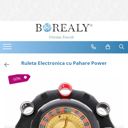
Bijuterii
Tipuri
Inele
Cercei
Bratari
Coliere
Ruleta Electronica cu Pahare Power
Seturi
Brose
-50%
Tiare
Destinatari
Bijuterii Femei
Bijuterii Copii
Bijuterii Mirese
Selectii