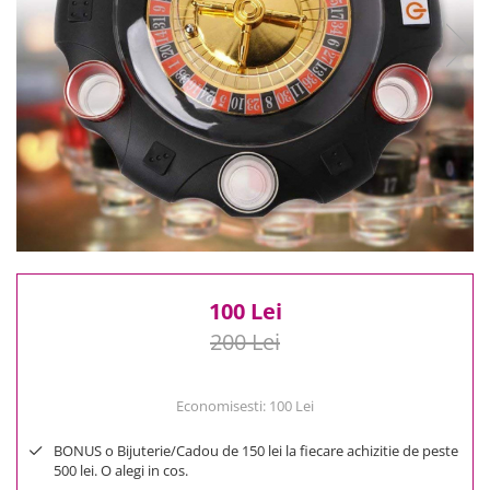
Reduceri
Cele mai noi
Cele mai vandute
Cele mai votate
Cu video
Pret
0 Lei - 100 Lei
100 Lei - 200 Lei
200 Lei - 300 Lei
300 Lei - 500 Lei
500 Lei - 1000 Lei
100 Lei
1000 Lei +
200 Lei
Economisesti:
100
Lei
BONUS o Bijuterie/Cadou de 150 lei la fiecare achizitie de peste
500 lei. O alegi in cos.