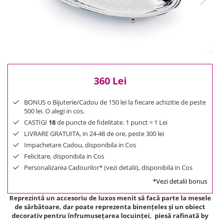
Reduceri
Cele mai noi
Cele mai vandute
Cele mai votate
Cu video
Pret
360 Lei
0 Lei - 100 Lei
100 Lei - 200 Lei
BONUS o Bijuterie/Cadou de 150 lei la fiecare achizitie de peste
200 Lei - 300 Lei
500 lei. O alegi in cos.
CASTIGI
18
de puncte de fidelitate. 1 punct = 1 Lei
300 Lei - 500 Lei
LIVRARE GRATUITA, in 24-48 de ore, peste 300 lei
500 Lei - 1000 Lei
Impachetare Cadou, disponibila in Cos
1000 Lei +
Felicitare, disponibila in Cos
Personalizarea Cadourilor* (vezi detalii), disponibila in Cos
*Vezi detalii bonus
Reprezintă un accesoriu de luxos menit să facă parte la mesele
de sărbătoare, dar poate reprezenta binențeles și un obiect
decorativ pentru înfrumusețarea locuinței, piesă rafinată by