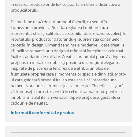
în crearea produselor de lux ce poartă emblema distinctivă a
producătorului.
De mai bine de 40 de ani, brandul Chinelli, cu sediul în
Lumezzane (provincia Brescia, regiunea Lombardia), a
reprezentat stilul şi calitatea accesoriilor de lux italiene, colecţiile
reputatului producător datorându-şi supremaţia continuelor
cercetări în design, urmând tendinţele moderne. Toate creaţiile
Chinelli se remarcă prin designul rafinat şi îndeplinesc cele mai
înalte standarde de calitate. Creaţiile brandului poartă atingerea
preţioasă a metalelor nobile şi prezintă decoraţiuni elegante,
inspirate de plăcerea şi fericirea de a atribui un plus de
frumuseţe propriei case şi momentelor speciale din viaţă. Moto-
ul care ghidează brandul italian este acelă că întotodeauna
oamenii vor aprecia frumuseţea, iar maeştrii Chinelli se asigură
că frumuseţea ne este servită în cel mai rafinat mod, pentru a
înnobila, în stilul italian veritabil, clipele preţioase, gesturile şi
cadourile de neuitat.
Informatii conformitate produs