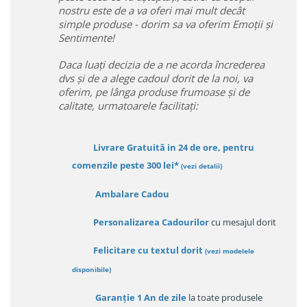
nostru este de a va oferi mai mult decât
simple produse - dorim sa va oferim Emoții și
Sentimente!
Daca luați decizia de a ne acorda încrederea
dvs și de a alege cadoul dorit de la noi, va
oferim, pe lânga produse frumoase și de
calitate, urmatoarele facilitați:
Livrare Gratuită in 24 de ore, pentru
comenzile peste 300 lei*
(vezi detalii)
Ambalare Cadou
Personalizarea Cadourilor
cu mesajul dorit
Felicitare cu textul dorit
(
vezi modelele
disponibile
)
Garanție
1 An de zile
la toate produsele