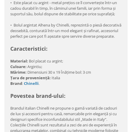
• Este placat cu argint - metal prețios ce îl convertește într-un
cadou durabil în timp, în căminul unei famili, iar prin forma și
suportul său, bolul dispune de stabilitate pe orice suprafață;
• Bolul argintat Alhena by Chinelli, reprezintă o piesă decorativă
deosebită, conturată într-un mod elegant și rafinat, accesoriul
perfect pe care pot fi așezate spre servire diverse preparate.
Caracteristici:
Material:
Bol placat cu argint;
Culoare:
Argintiu;
Mărime:
Dimensiuni 30 x 19 Înățime bol: 3 cm
Ţara de proveniență:
Italia
Brand
:
Chinelli
.
Povestea brand-ului:
Brandul italian Chinelli ne propune o gamă variată de cadouri
de lux şi accesorii pentru casă, remarcabile prin eleganţă şi cu
designuri specifice inconfundabilului stil „Made in Italy”.
Colecţiile Chinelli sunt rezultatul a zeci de ani de experienţă în
prelucrarea metalelor, combinat cu tehnicile moderne folosite