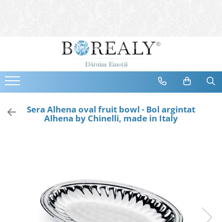
Bijuterii
Tipuri
Inele
Cercei
Bratari
Coliere
Sera Alhena oval fruit bowl - Bol argintat
Alhena by Chinelli, made in Italy
Seturi
Brose
Tiare
Destinatari
Bijuterii Femei
Bijuterii Copii
Bijuterii Mirese
Selectii