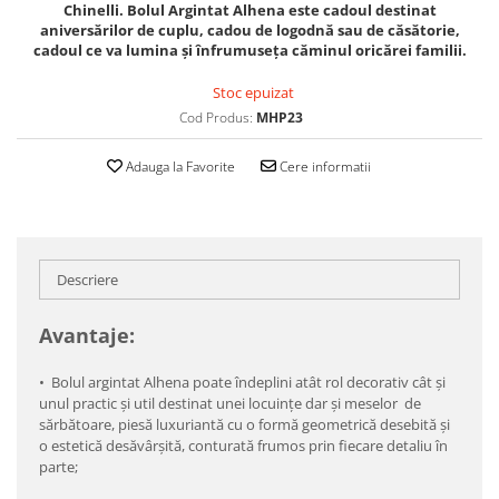
Chinelli. Bolul Argintat Alhena este cadoul destinat
aniversărilor de cuplu, cadou de logodnă sau de căsătorie,
cadoul ce va lumina și înfrumuseța căminul oricărei familii.
Stoc epuizat
Cod Produs:
MHP23
Adauga la Favorite
Cere informatii
Descriere
Avantaje:
• Bolul argintat Alhena poate îndeplini atât rol decorativ cât și
unul practic și util destinat unei locuințe dar și meselor de
sărbătoare, piesă luxuriantă cu o formă geometrică desebită și
o estetică desăvârşită, conturată frumos prin fiecare detaliu în
parte;