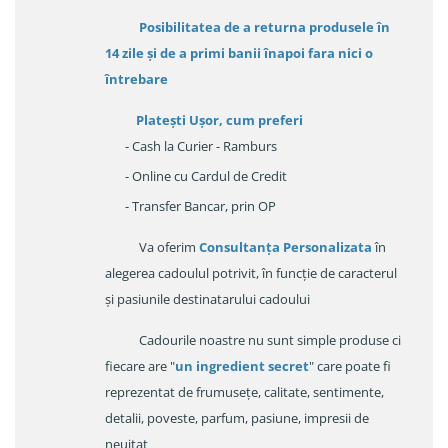
Posibilitatea de a returna produsele în
14 zile
și de a primi
banii înapoi fara nici o
întrebare
Platești Ușor
, cum preferi
- Cash la Curier - Ramburs
- Online cu Cardul de Credit
- Transfer Bancar, prin OP
Va oferim
Consultanța Personalizata
în
alegerea cadoulul potrivit, în funcție de caracterul
și pasiunile destinatarului cadoului
Cadourile noastre nu sunt simple produse ci
fiecare are "
un ingredient secret
" care poate fi
reprezentat de frumusețe, calitate, sentimente,
detalii, poveste, parfum, pasiune, impresii de
neuitat