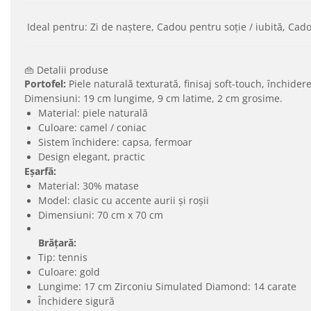
Ideal pentru: Zi de naștere, Cadou pentru soție / iubită, Cado
👜 Detalii produse
Portofel:
Piele naturală texturată, finisaj soft-touch, închider
Dimensiuni: 19 cm lungime, 9 cm latime, 2 cm grosime.
Material: piele naturală
Culoare: camel / coniac
Sistem închidere: capsa, fermoar
Design elegant, practic
Eșarfă:
Material: 30% matase
Model: clasic cu accente aurii și roșii
Dimensiuni: 70 cm x 70 cm
Brățară:
Tip: tennis
Culoare: gold
Lungime: 17 cm Zirconiu Simulated Diamond: 14 carate
Închidere sigură