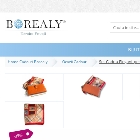
Bijuterii
Tipuri
Inele
BIJUT
Cercei
Set Cadou Elegant pen
Home Cadouri Borealy
Ocazii Cadouri
Bratari
Coliere
Seturi
Brose
Tiare
Destinatari
Bijuterii Femei
Bijuterii Copii
-39%