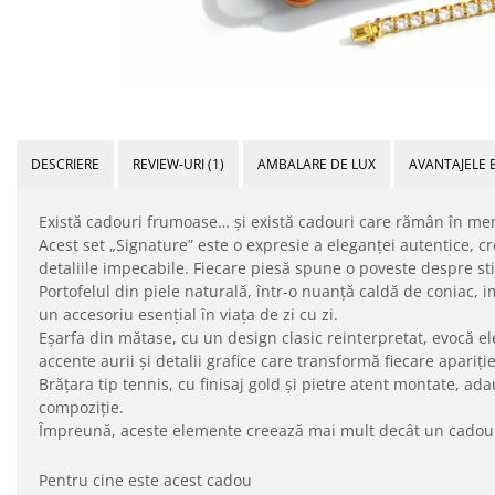
DESCRIERE
REVIEW-URI
(1)
AMBALARE DE LUX
AVANTAJELE 
Există cadouri frumoase… și există cadouri care rămân în me
Acest set „Signature” este o expresie a eleganței autentice, c
detaliile impecabile. Fiecare piesă spune o poveste despre stil,
Portofelul din piele naturală, într-o nuanță caldă de coniac, i
un accesoriu esențial în viața de zi cu zi.
Eșarfa din mătase, cu un design clasic reinterpretat, evocă e
accente aurii și detalii grafice care transformă fiecare apariți
Brățara tip tennis, cu finisaj gold și pietre atent montate, 
compoziție.
Împreună, aceste elemente creează mai mult decât un cadou
Pentru cine este acest cadou