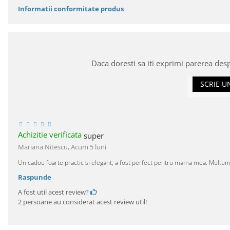
Informatii conformitate produs
Daca doresti sa iti exprimi parerea des
SCRIE U
Achizitie verificata
super
Mariana Nitescu,
Acum 5 luni
Un cadou foarte practic si elegant, a fost perfect pentru mama mea. Multu
Raspunde
A fost util acest review?
2 persoane au considerat acest review util!