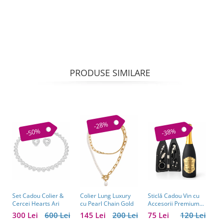
PRODUSE SIMILARE
-28%
-50%
-38%
Set Cadou Colier &
Sticlă Cadou Vin cu
C
Colier Lung Luxury
Cercei Hearts Ari
Accesorii Premium
V
cu Pearl Chain Gold
Personalizată – Set
C
300 Lei
600 Lei
75 Lei
120 Lei
1
145 Lei
200 Lei
Elegant pentru
C