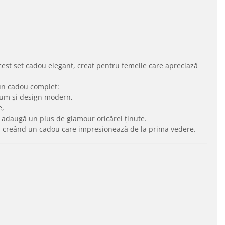
st set cadou elegant, creat pentru femeile care apreciază
r-un cadou complet:
mium și design modern,
e,
re adaugă un plus de glamour oricărei ținute.
e, creând un cadou care impresionează de la prima vedere.