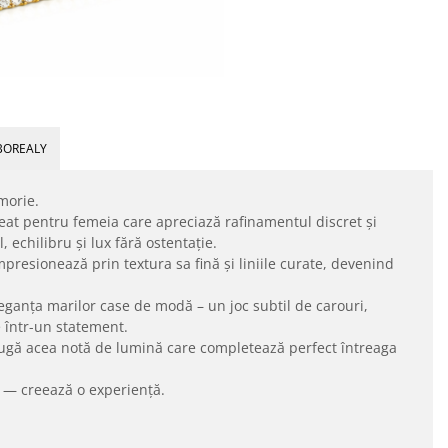
BOREALY
morie.
reat pentru femeia care apreciază rafinamentul discret și
 echilibru și lux fără ostentație.
mpresionează prin textura sa fină și liniile curate, devenind
leganța marilor case de modă – un joc subtil de carouri,
e într-un statement.
adaugă acea notă de lumină care completează perfect întreaga
 — creează o experiență.