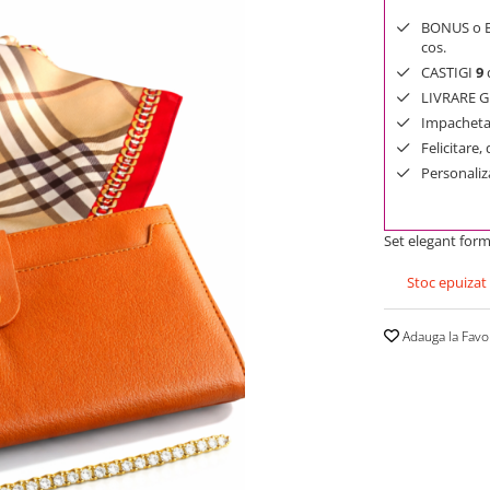
BONUS o Bij
cos.
CASTIGI
9
d
LIVRARE GR
Impachetar
Felicitare,
Personaliza
Set elegant form
Stoc epuizat
Adauga la Favo