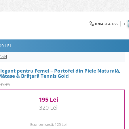
0784.204.166
0
0 LEI
 Gold
legant pentru Femei – Portofel din Piele Naturală,
Mătase & Brățară Tennis Gold
Review
195 Lei
320 Lei
Economisesti:
125
Lei