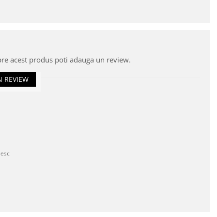
pre acest produs poti adauga un review.
N REVIEW
mesc