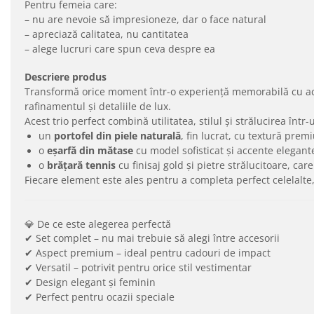
Pentru femeia care:
– nu are nevoie să impresioneze, dar o face natural
– apreciază calitatea, nu cantitatea
– alege lucruri care spun ceva despre ea
Descriere produs
Transformă orice moment într-o experiență memorabilă cu ace
rafinamentul și detaliile de lux.
Acest trio perfect combină utilitatea, stilul și strălucirea înt
un
portofel din piele naturală
, fin lucrat, cu textură pre
o
eșarfă din mătase
cu model sofisticat și accente elegant
o
brățară tennis
cu finisaj gold și pietre strălucitoare, ca
Fiecare element este ales pentru a completa perfect celelalt
💎 De ce este alegerea perfectă
✔ Set complet – nu mai trebuie să alegi între accesorii
✔ Aspect premium – ideal pentru cadouri de impact
✔ Versatil – potrivit pentru orice stil vestimentar
✔ Design elegant și feminin
✔ Perfect pentru ocazii speciale