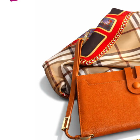
Bijuterii Mirese
Selectii
Reduceri
Cele mai noi
Cele mai vandute
Cele mai votate
Cu video
Pret
0 Lei - 100 Lei
100 Lei - 200 Lei
200 Lei - 300 Lei
300 Lei - 500 Lei
500 Lei - 1000 Lei
1000 Lei +