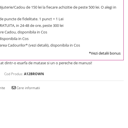
uterie/Cadou de 150 lei la fiecare achizitie de peste 500 lei. O alegi in
e puncte de fidelitate. 1 punct = 1 Lei
ATUITA, in 24-48 de ore, peste 300 lei
e Cadou, disponibila in Cos
 disponibila in Cos
rea Cadourilor* (vezi detalii), disponibila in Cos
*Vezi detalii bonus
at dintr-o esarfa de matase si un o pereche de manusi!
Cod Produs:
A12BROWN
rite
Cere informatii