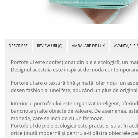
DESCRIERE
REVIEW-URI
(0)
AMBALARE DE LUX
AVANTAJELE 
Portofelul este confecționat din piele ecologică, un mat
Designul acestuia este inspirat de moda contemporană 
Portofelul are o textură fină și mată, oferindu-i un aspec
desen fashion al unei fete, aducând un plus de originali
Interiorul portofelului este organizat inteligent, ofer
bancnote și alte obiecte de valoare. De asemenea, es
monede, care se inchide cu un fermoar.
Portofelul de piele ecologică este practic și stilat în a
orice ținută modernă și pentru a-ți păstra obiectele pe