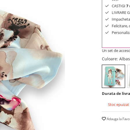
CASTIGI
7
d
LIVRARE GR
Impachetar
Felicitare,
Personaliza
Un set de accesor
Culoare
: Alba
Durata de livra
Stoc epuizat
Adauga la Favo