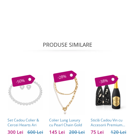
PRODUSE SIMILARE
-28%
-50%
-38%
Set Cadou Colier &
Sticlă Cadou Vin cu
C
Colier Lung Luxury
Cercei Hearts Ari
Accesorii Premium
V
cu Pearl Chain Gold
Personalizată – Set
C
300 Lei
600 Lei
75 Lei
120 Lei
1
145 Lei
200 Lei
Elegant pentru
C