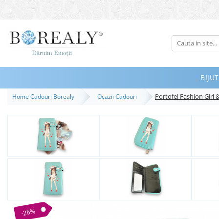
Bijuterii
Tipuri
Inele
BIJUT
Cercei
Portofel Fashion Girl 
Home Cadouri Borealy
Ocazii Cadouri
Bratari
Coliere
Seturi
Brose
Tiare
Destinatari
Bijuterii Femei
Bijuterii Copii
-28%