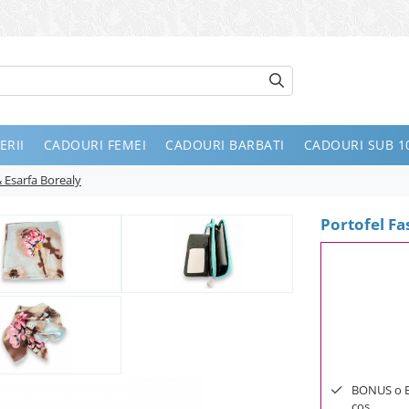
ERII
CADOURI FEMEI
CADOURI BARBATI
CADOURI SUB 10
& Esarfa Borealy
Portofel Fa
BONUS o Bij
cos.