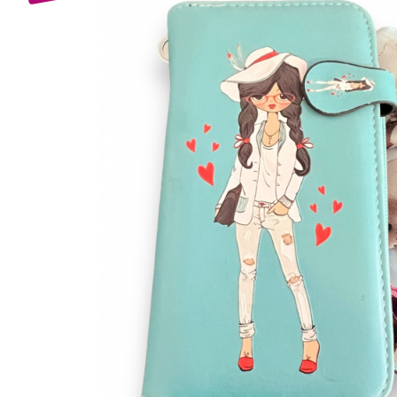
Bijuterii Mirese
Selectii
Reduceri
Cele mai noi
Cele mai vandute
Cele mai votate
Cu video
Pret
0 Lei - 100 Lei
100 Lei - 200 Lei
200 Lei - 300 Lei
300 Lei - 500 Lei
500 Lei - 1000 Lei
1000 Lei +