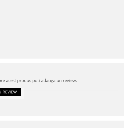
pre acest produs poti adauga un review.
N REVIEW