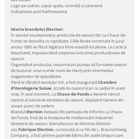
Logo pe cadran, capac spate, coroniţă şi cataramă
Indicatoare aurii fosforescente
Istoria brandului Election:
În secolul nouăsprezece, producţia de ceasuri din La Chaux-de-
Fonds se dezvolta cu rapiditate. Căile ferate construite în jurul
anului 1860 au făcut legătura între această localitate, Le Locle şi
Neuchatel, impulsionând creşterea industriei producătoare de
ceasuri.
Organizând producţia, ceasornicarii puteau să furnizeze ceasuri
de buzunar unui număr mare de clienţi prin intermediul
magazinelor de specialitate.
Până la sfârşitul secolului XIX, a fost inaugurată
Chambre
d’Horologerie Suisse
, şcoală de ceasornicari cu sediul în acest
oraş. În acel moment, La
Chaux-de-Fonds
a devenit nervul
central al industriei elveţiene de ceasuri, depăşind Geneva din
aceast punct de vedere.
Brandul
Election
datează din perioada de înflorire La Chaux-
de-Fonds, încă de la începuturile modernizării industriei
elveţiene de ceasuri. Manufactura de Montres Election
sau
Fabrique Election
, cunoscută şi ca Fils de L. Braunschweig
Company, a fost printre puţinele fabrici din acele timpuri care