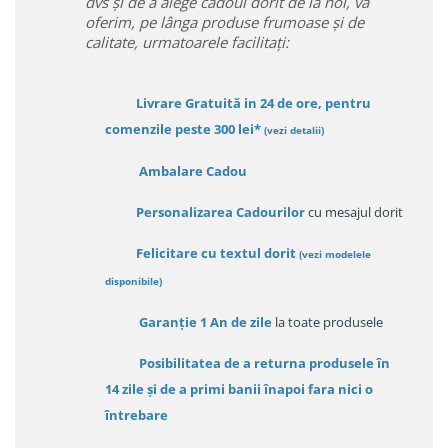
dvs și de a alege cadoul dorit de la noi, va
oferim, pe lânga produse frumoase și de
calitate, urmatoarele facilitați:
Livrare Gratuită in 24 de ore, pentru
comenzile peste 300 lei*
(vezi detalii)
Ambalare Cadou
Personalizarea Cadourilor
cu mesajul dorit
Felicitare cu textul dorit
(
vezi modelele
disponibile
)
Garanție
1 An de zile
la toate produsele
Posibilitatea de a returna produsele în
14 zile
și de a primi
banii înapoi fara nici o
întrebare