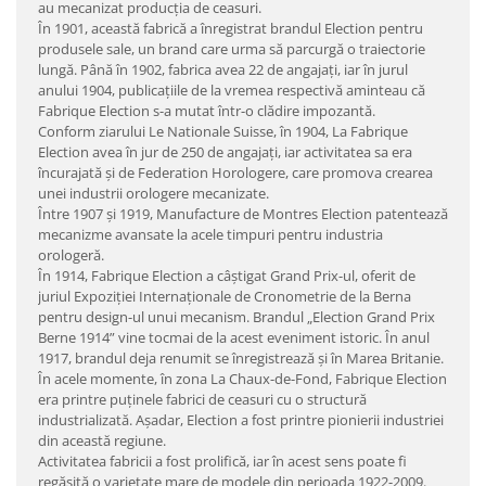
au mecanizat producţia de ceasuri.
În 1901, această fabrică a înregistrat brandul Election pentru
produsele sale, un brand care urma să parcurgă o traiectorie
lungă. Până în 1902, fabrica avea 22 de angajaţi, iar în jurul
anului 1904, publicaţiile de la vremea respectivă aminteau că
Fabrique Election s-a mutat într-o clădire impozantă.
Conform ziarului Le Nationale Suisse, în 1904, La Fabrique
Election avea în jur de 250 de angajaţi, iar activitatea sa era
încurajată şi de Federation Horologere, care promova crearea
unei industrii orologere mecanizate.
Între 1907 şi 1919, Manufacture de Montres Election patentează
mecanizme avansate la acele timpuri pentru industria
orologeră.
În 1914, Fabrique Election a câştigat Grand Prix-ul, oferit de
juriul Expoziţiei Internaţionale de Cronometrie de la Berna
pentru design-ul unui mecanism. Brandul „Election Grand Prix
Berne 1914” vine tocmai de la acest eveniment istoric. În anul
1917, brandul deja renumit se înregistrează şi în Marea Britanie.
În acele momente, în zona La Chaux-de-Fond, Fabrique Election
era printre puţinele fabrici de ceasuri cu o structură
industrializată. Aşadar, Election a fost printre pionierii industriei
din această regiune.
Activitatea fabricii a fost prolifică, iar în acest sens poate fi
regăsită o varietate mare de modele din perioada 1922-2009.