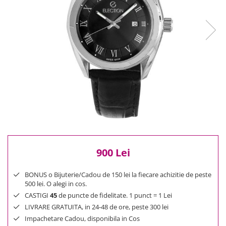
Reduceri
Cele mai noi
Cele mai vandute
Cele mai votate
Cu video
Pret
0 Lei - 100 Lei
100 Lei - 200 Lei
200 Lei - 300 Lei
300 Lei - 500 Lei
500 Lei - 1000 Lei
900 Lei
1000 Lei +
BONUS o Bijuterie/Cadou de 150 lei la fiecare achizitie de peste
500 lei. O alegi in cos.
CASTIGI
45
de puncte de fidelitate. 1 punct = 1 Lei
LIVRARE GRATUITA, in 24-48 de ore, peste 300 lei
Impachetare Cadou, disponibila in Cos