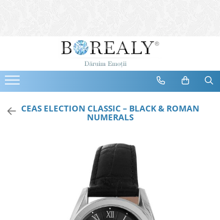
Bijuterii
Tipuri
Inele
Cercei
Bratari
Coliere
CEAS ELECTION CLASSIC – BLACK & ROMAN
NUMERALS
Seturi
Brose
Tiare
Destinatari
Bijuterii Femei
Bijuterii Copii
Bijuterii Mirese
Selectii