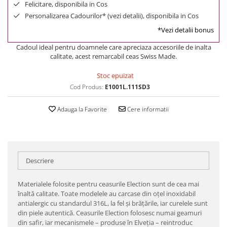
Felicitare, disponibila in Cos
Personalizarea Cadourilor* (vezi detalii), disponibila in Cos
*Vezi detalii bonus
Cadoul ideal pentru doamnele care apreciaza accesoriile de inalta
calitate, acest remarcabil ceas Swiss Made.
Stoc epuizat
Cod Produs:
E1001L.111SD3
Adauga la Favorite
Cere informatii
Descriere
Materialele folosite pentru ceasurile Election sunt de cea mai
înaltă calitate. Toate modelele au carcase din oţel inoxidabil
antialergic cu standardul 316L, la fel şi brăţările, iar curelele sunt
din piele autentică. Ceasurile Election folosesc numai geamuri
din safir, iar mecanismele – produse în Elveţia – reintroduc