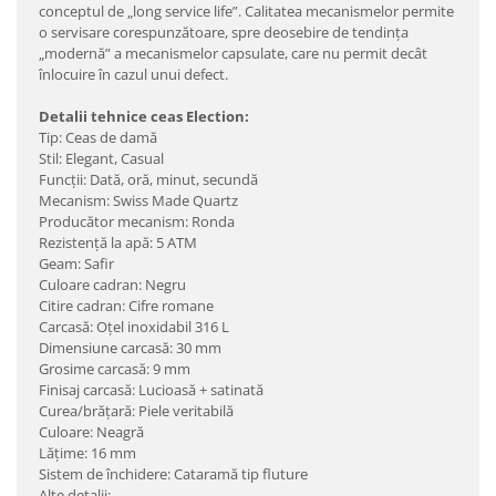
conceptul de „long service life”. Calitatea mecanismelor permite
o servisare corespunzătoare, spre deosebire de tendinţa
„modernă” a mecanismelor capsulate, care nu permit decât
înlocuire în cazul unui defect.
Detalii tehnice ceas Election:
Tip: Ceas de damă
Stil: Elegant, Casual
Funcţii: Dată, oră, minut, secundă
Mecanism: Swiss Made Quartz
Producător mecanism: Ronda
Rezistenţă la apă: 5 ATM
Geam: Safir
Culoare cadran: Negru
Citire cadran: Cifre romane
Carcasă: Oţel inoxidabil 316 L
Dimensiune carcasă: 30 mm
Grosime carcasă: 9 mm
Finisaj carcasă: Lucioasă + satinată
Curea/brăţară: Piele veritabilă
Culoare: Neagră
Lăţime: 16 mm
Sistem de închidere: Cataramă tip fluture
Alte detalii: