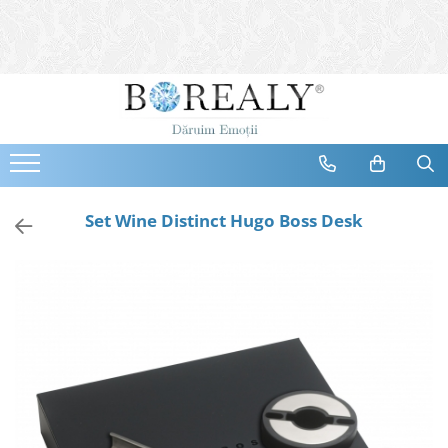
Bijuterii
Tipuri
Inele
Cercei
Bratari
Coliere
Set Wine Distinct Hugo Boss Desk
Seturi
Brose
Tiare
Destinatari
Bijuterii Femei
Bijuterii Copii
Bijuterii Mirese
Selectii