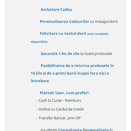
Ambalare Cadou
Personalizarea Cadourilor
cu mesajul dorit
Felicitare cu textul dorit
(
vezi modelele
disponibile
)
Garanție
1 An de zile
la toate produsele
Posibilitatea de a returna produsele în
14 zile
și de a primi
banii înapoi fara nici o
întrebare
Platești Ușor
, cum preferi
- Cash la Curier - Ramburs
- Online cu Cardul de Credit
- Transfer Bancar, prin OP
Va oferim
Consultanța Personalizata
în