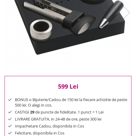
Reduceri
Cele mai noi
Cele mai vandute
Cele mai votate
Cu video
Pret
0 Lei - 100 Lei
100 Lei - 200 Lei
200 Lei - 300 Lei
300 Lei - 500 Lei
500 Lei - 1000 Lei
599 Lei
1000 Lei +
BONUS o Bijuterie/Cadou de 150 lei la fiecare achizitie de peste
500 lei. O alegi in cos.
CASTIGI
29
de puncte de fidelitate. 1 punct = 1 Lei
LIVRARE GRATUITA, in 24-48 de ore, peste 300 lei
Impachetare Cadou, disponibila in Cos
Felicitare, disponibila in Cos