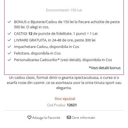
Economisesti:
150
Lei
BONUS o Bijuterie/Cadou de 150 lei la fiecare achizitie de peste
500 lei. O alegi in cos.
CASTIGI
12
de puncte de fidelitate. 1 punct = 1 Lei
LIVRARE GRATUITA, in 24-48 de ore, peste 300 lei
Impachetare Cadou, disponibila in Cos
Felicitare, disponibila in Cos
Personalizarea Cadourilor* (vezi detalii), disponibila in Cos
*Vezi detalii bonus
Un cadou clasic, format dintr-o geanta spectaculoasa, o curea si o
esarfa rosie din casmir, ce se asorteaza usor la orice tinuta sport sau
eleganta.
Stoc epuizat
Cod Produs:
12621
Adauga la Favorite
Cere informatii