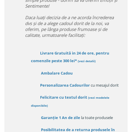
Sentimente!
Daca luați decizia de a ne acorda încrederea
dvs și de a alege cadoul dorit de la noi, va
oferim, pe lânga produse frumoase și de
calitate, urmatoarele facilitați:
Livrare Gratuită in 24 de ore, pentru
comenzile peste 300 lei*
(vezi detalii)
Ambalare Cadou
Personalizarea Cadourilor
cu mesajul dorit
Felicitare cu textul dorit
(
vezi modelele
disponibile
)
Garanție
1 An de zile
la toate produsele
Posibilitatea de a returna produsele în