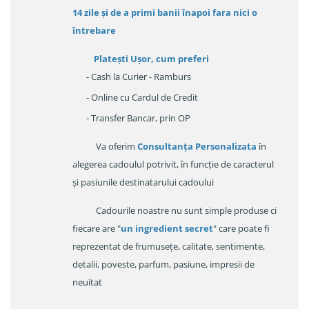
14 zile
și de a primi
banii înapoi fara nici o
întrebare
Platești Ușor
, cum preferi
- Cash la Curier - Ramburs
- Online cu Cardul de Credit
- Transfer Bancar, prin OP
Va oferim
Consultanța Personalizata
în
alegerea cadoulul potrivit, în funcție de caracterul
și pasiunile destinatarului cadoului
Cadourile noastre nu sunt simple produse ci
fiecare are "
un ingredient secret
" care poate fi
reprezentat de frumusețe, calitate, sentimente,
detalii, poveste, parfum, pasiune, impresii de
neuitat