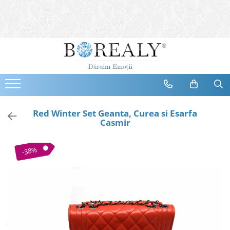
Bijuterii
Tipuri
Inele
Cercei
Bratari
Coliere
Red Winter Set Geanta, Curea si Esarfa
Casmir
Seturi
Brose
-38%
Tiare
Destinatari
Bijuterii Femei
Bijuterii Copii
Bijuterii Mirese
Selectii