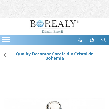
Bijuterii
Tipuri
Inele
Cercei
Bratari
Coliere
Quality Decantor Carafa din Cristal de
Bohemia
Seturi
Brose
Tiare
Destinatari
Bijuterii Femei
Bijuterii Copii
Bijuterii Mirese
Selectii