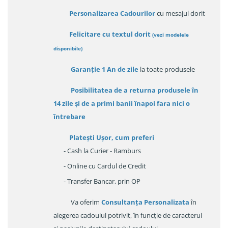
Personalizarea Cadourilor
cu mesajul dorit
Felicitare cu textul dorit
(
vezi modelele
disponibile
)
Garanție
1 An de zile
la toate produsele
Posibilitatea de a returna produsele în
14 zile
și de a primi
banii înapoi fara nici o
întrebare
Platești Ușor
, cum preferi
- Cash la Curier - Ramburs
- Online cu Cardul de Credit
- Transfer Bancar, prin OP
Va oferim
Consultanța Personalizata
în
alegerea cadoulul potrivit, în funcție de caracterul