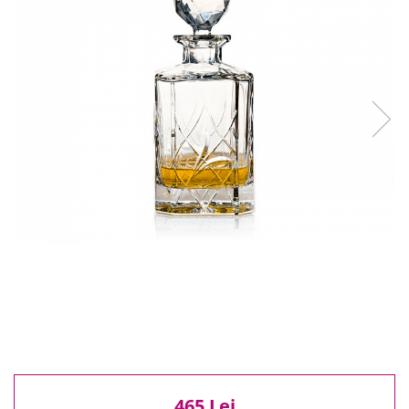
Reduceri
Cele mai noi
Cele mai vandute
Cele mai votate
Cu video
Pret
0 Lei - 100 Lei
100 Lei - 200 Lei
200 Lei - 300 Lei
300 Lei - 500 Lei
500 Lei - 1000 Lei
1000 Lei +
465 Lei