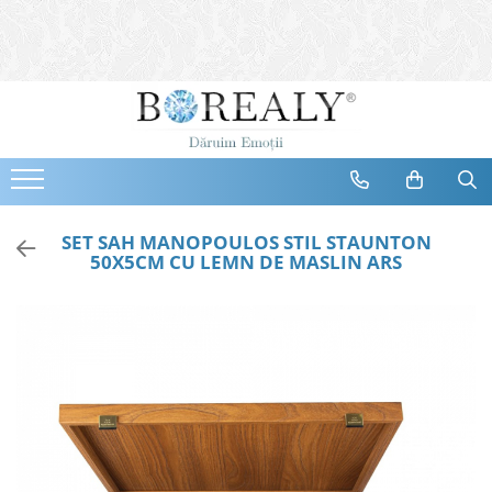
Bijuterii
Tipuri
Inele
Cercei
Bratari
Coliere
SET SAH MANOPOULOS STIL STAUNTON
50X5CM CU LEMN DE MASLIN ARS
Seturi
Brose
Tiare
Destinatari
Bijuterii Femei
Bijuterii Copii
Bijuterii Mirese
Selectii