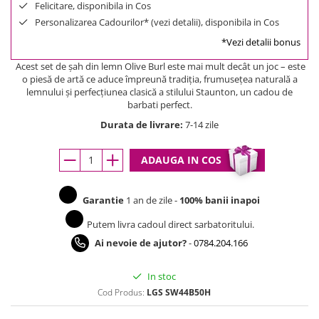
Felicitare, disponibila in Cos
Personalizarea Cadourilor* (vezi detalii), disponibila in Cos
*Vezi detalii bonus
Acest set de șah din lemn Olive Burl este mai mult decât un joc – este
o piesă de artă ce aduce împreună tradiția, frumusețea naturală a
lemnului și perfecțiunea clasică a stilului Staunton, un cadou de
barbati perfect.
Durata de livrare:
7-14 zile
ADAUGA IN COS
Garantie
1 an de zile -
100% banii inapoi
Putem livra cadoul direct sarbatoritului.
Ai nevoie de ajutor?
-
0784.204.166
In stoc
Cod Produs:
LGS SW44B50H