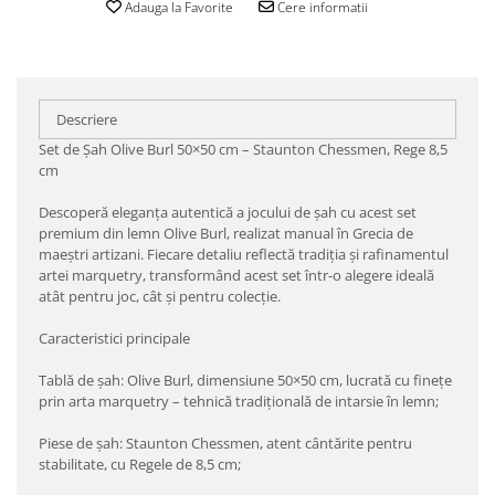
Adauga la Favorite
Cere informatii
Descriere
Set de Șah Olive Burl 50×50 cm – Staunton Chessmen, Rege 8,5
cm
Descoperă eleganța autentică a jocului de șah cu acest set
premium din lemn Olive Burl, realizat manual în Grecia de
maeștri artizani. Fiecare detaliu reflectă tradiția și rafinamentul
artei marquetry, transformând acest set într-o alegere ideală
atât pentru joc, cât și pentru colecție.
Caracteristici principale
Tablă de șah: Olive Burl, dimensiune 50×50 cm, lucrată cu finețe
prin arta marquetry – tehnică tradițională de intarsie în lemn;
Piese de șah: Staunton Chessmen, atent cântărite pentru
stabilitate, cu Regele de 8,5 cm;