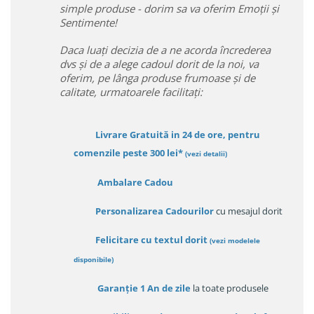
simple produse - dorim sa va oferim Emoții și
Sentimente!
Daca luați decizia de a ne acorda încrederea
dvs și de a alege cadoul dorit de la noi, va
oferim, pe lânga produse frumoase și de
calitate, urmatoarele facilitați:
Livrare Gratuită in 24 de ore, pentru
comenzile peste 300 lei*
(vezi detalii)
Ambalare Cadou
Personalizarea Cadourilor
cu mesajul dorit
Felicitare cu textul dorit
(
vezi modelele
disponibile
)
Garanție
1 An de zile
la toate produsele