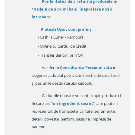
Posibilitatea de a returna produsele în
14 zile
și de a primi
banii înapoi fara nici o
întrebare
Platești Ușor
, cum preferi
- Cash la Curier - Ramburs
- Online cu Cardul de Credit
- Transfer Bancar, prin OP
Va oferim
Consultanța Personalizata
în
alegerea cadoulul potrivit, în funcție de caracterul
și pasiunile destinatarului cadoului
Cadourile noastre nu sunt simple produse ci
fiecare are "
un ingredient secret
" care poate fi
reprezentat de frumusețe, calitate, sentimente,
detalii, poveste, parfum, pasiune, impresii de
neuitat