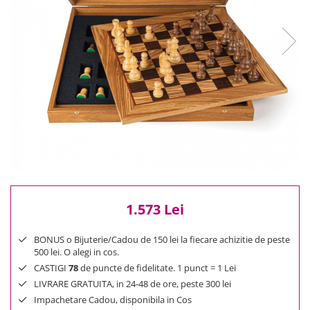
Reduceri
Cele mai noi
Cele mai vandute
Cele mai votate
Cu video
Pret
0 Lei - 100 Lei
100 Lei - 200 Lei
200 Lei - 300 Lei
300 Lei - 500 Lei
500 Lei - 1000 Lei
1.573 Lei
1000 Lei +
BONUS o Bijuterie/Cadou de 150 lei la fiecare achizitie de peste
500 lei. O alegi in cos.
CASTIGI
78
de puncte de fidelitate. 1 punct = 1 Lei
LIVRARE GRATUITA, in 24-48 de ore, peste 300 lei
Impachetare Cadou, disponibila in Cos