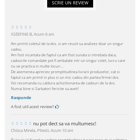
SCRIE UN REVIEW
IOZEFINE B,
Acum 6 ani
Am primit coletul de la dvs. si am reusit sa analizez doar un singur
cadou.
Am fost incantata de faptul ca am fost sunata si intrebata daca,
cadourile comandate pot fi ambalate intr-un singur colet, lucru care
nu se practica in multe locuri....
De asemenea apreciez promptitudinea livrarii produselor, cat si
faptul ca am primit in plus si un mic cadou din partea firmei dvs.
Voi recomanda cu caldura achizitionarea de cadouri de la dvs.
Numai bine si Sarbatori fericite sa aveti!
Raspunde
A fost util acest review?
nu pot dect sa va multumesc!
Chisca Mirela, Pitesti,
Acum 10 ani
Buna ziua! Avand in vedere promtitudinea livrarii precum si calitatea