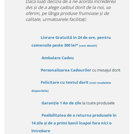
Daca luați decizia de a ne acorda încrederea
dvs și de a alege cadoul dorit de la noi, va
oferim, pe lânga produse frumoase și de
calitate, urmatoarele facilitați:
Livrare Gratuită in 24 de ore, pentru
comenzile peste 300 lei*
(vezi detalii)
Ambalare Cadou
Personalizarea Cadourilor
cu mesajul dorit
Felicitare cu textul dorit
(
vezi modelele
disponibile
)
Garanție
1 An de zile
la toate produsele
Posibilitatea de a returna produsele în
14 zile
și de a primi
banii înapoi fara nici o
întrebare