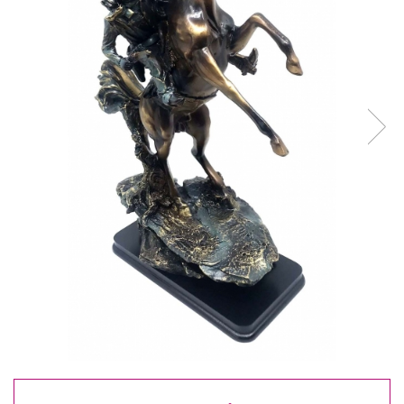
Reduceri
Cele mai noi
Cele mai vandute
Cele mai votate
Cu video
Pret
0 Lei - 100 Lei
100 Lei - 200 Lei
200 Lei - 300 Lei
300 Lei - 500 Lei
500 Lei - 1000 Lei
1000 Lei +