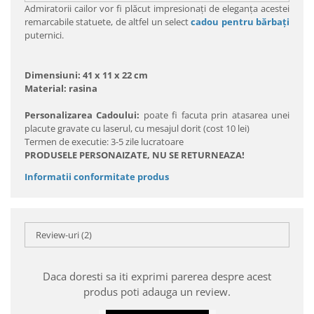
Admiratorii cailor vor fi plăcut impresionaţi de eleganţa acestei
remarcabile statuete, de altfel un select
cadou pentru bărbaţi
puternici.
Dimensiuni: 41 x 11 x 22 cm
Material: rasina
Personalizarea Cadoului:
poate fi facuta prin atasarea unei
placute gravate cu laserul, cu mesajul dorit (cost 10 lei)
Termen de executie: 3-5 zile lucratoare
PRODUSELE PERSONAIZATE, NU SE RETURNEAZA!
Informatii conformitate produs
Review-uri
(2)
Daca doresti sa iti exprimi parerea despre acest
produs poti adauga un review.