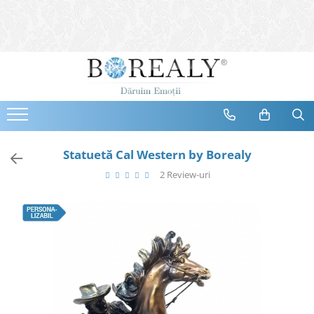
Bijuterii
Tipuri
Inele
Cercei
Bratari
Coliere
Statuetă Cal Western by Borealy
Seturi
2 Review-uri
Brose
Tiare
Destinatari
Bijuterii Femei
Bijuterii Copii
Bijuterii Mirese
Selectii