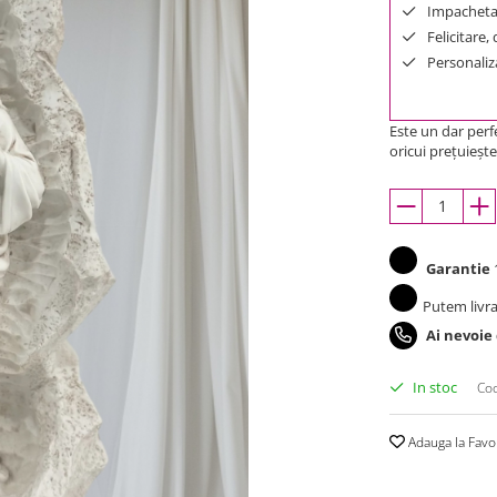
Impachetar
Felicitare,
Personaliza
Este un dar perfe
oricui prețuiește
Garantie
1
Putem livra
Ai nevoie
In stoc
Cod
Adauga la Favo