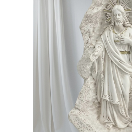
Bijuterii Mirese
Selectii
Reduceri
Cele mai noi
Cele mai vandute
Cele mai votate
Cu video
Pret
0 Lei - 100 Lei
100 Lei - 200 Lei
200 Lei - 300 Lei
300 Lei - 500 Lei
500 Lei - 1000 Lei
1000 Lei +