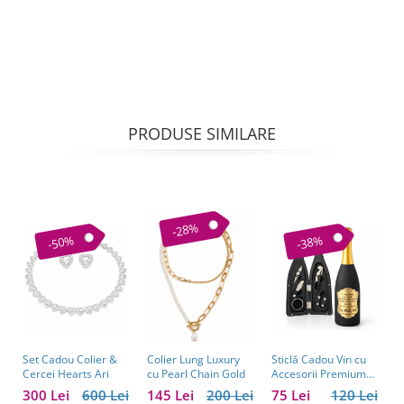
PRODUSE SIMILARE
-28%
-50%
-38%
Set Cadou Colier &
Sticlă Cadou Vin cu
C
Colier Lung Luxury
Cercei Hearts Ari
Accesorii Premium
V
cu Pearl Chain Gold
Personalizată – Set
C
300 Lei
600 Lei
75 Lei
120 Lei
1
145 Lei
200 Lei
Elegant pentru
C