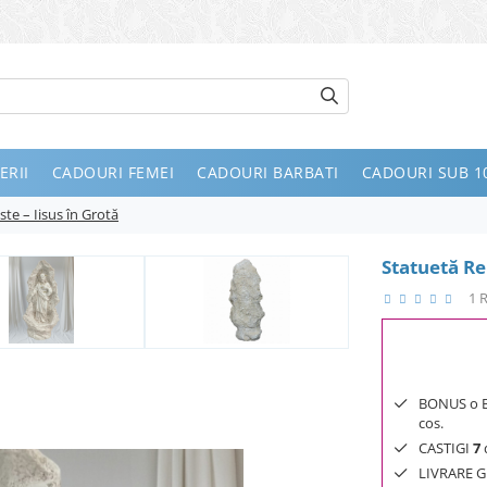
ERII
CADOURI FEMEI
CADOURI BARBATI
CADOURI SUB 10
ste – Iisus în Grotă
Statuetă Rel
1 
BONUS o Bij
cos.
CASTIGI
7
d
LIVRARE GR