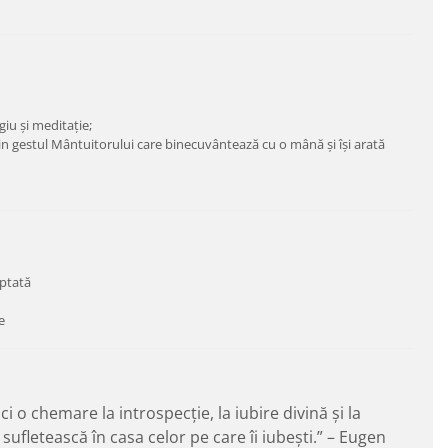
iu și meditație;
prin gestul Mântuitorului care binecuvântează cu o mână și își arată
lptată
e
 o chemare la introspecție, la iubire divină și la
ufletească în casa celor pe care îi iubești.” – Eugen