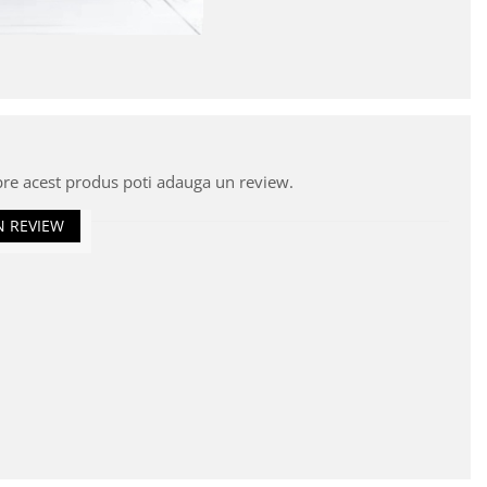
pre acest produs poti adauga un review.
N REVIEW