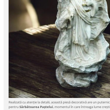
Realizată cu atenție la detalii, această piesă decorativă are un puterni
pentru
Sărbătoarea Paștelui
, momentul în care întreaga lume creșt