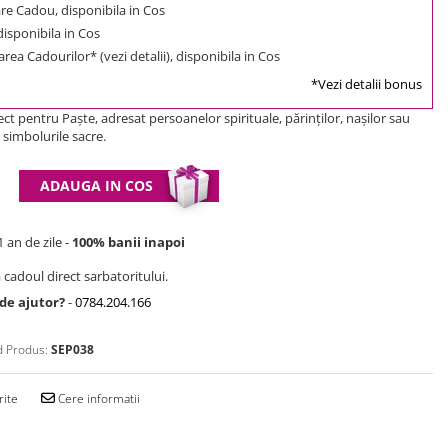
e Cadou, disponibila in Cos
 disponibila in Cos
rea Cadourilor* (vezi detalii), disponibila in Cos
*Vezi detalii bonus
ct pentru Paște, adresat persoanelor spirituale, părinților, nașilor sau
 simbolurile sacre.
ADAUGA IN COS
 an de zile -
100% banii inapoi
 cadoul direct sarbatoritului.
 de ajutor?
-
0784.204.166
 Produs:
SEP038
rite
Cere informatii