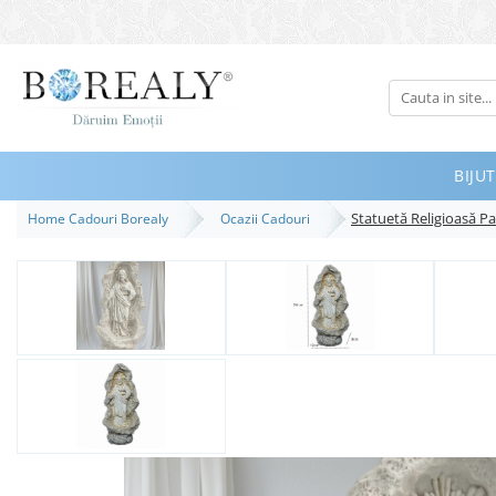
Bijuterii
Tipuri
Inele
BIJUT
Cercei
Statuetă Religioasă Pa
Home Cadouri Borealy
Ocazii Cadouri
Bratari
Coliere
Seturi
Brose
Tiare
Destinatari
Bijuterii Femei
Bijuterii Copii