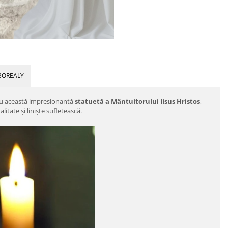
BOREALY
 cu această impresionantă
statuetă a Mântuitorului Iisus Hristos
,
alitate și liniște sufletească.