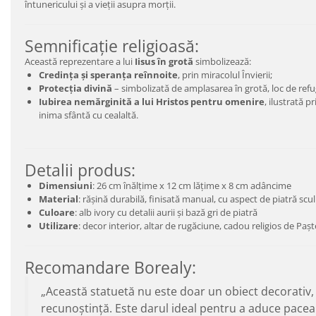
întunericului și a vieții asupra morții.
Semnificație religioasă:
Această reprezentare a lui
Iisus în grotă
simbolizează:
Credința și speranța reînnoite
, prin miracolul Învierii;
Protecția divină
– simbolizată de amplasarea în grotă, loc de refug
Iubirea nemărginită a lui Hristos pentru omenire
, ilustrată 
inima sfântă cu cealaltă.
Detalii produs:
Dimensiuni
: 26 cm înălțime x 12 cm lățime x 8 cm adâncime
Material
: rășină durabilă, finisată manual, cu aspect de piatră scu
Culoare
: alb ivory cu detalii aurii și bază gri de piatră
Utilizare
: decor interior, altar de rugăciune, cadou religios de Pașt
Recomandare Borealy:
„Această statuetă nu este doar un obiect decorativ, ci
recunoștință. Este darul ideal pentru a aduce pacea s