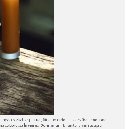
c impact vizual și spiritual, fiind un cadou cu adevărat emoționant
ină celebrează
Învierea Domnului
– biruința luminii asupra