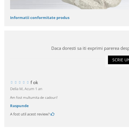
Informatii conformitate produs
Daca doresti sa iti exprimi parerea des
SCRIE U
f ok
Delia M,
Acum 1 an
Am fost multumita de cadouri!
Raspunde
A fost util acest review?