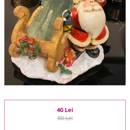
Reduceri
Cele mai noi
Cele mai vandute
Cele mai votate
Cu video
Pret
0 Lei - 100 Lei
100 Lei - 200 Lei
200 Lei - 300 Lei
300 Lei - 500 Lei
500 Lei - 1000 Lei
1000 Lei +
40 Lei
80 Lei