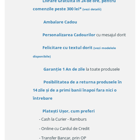
Livrare Gratuită in 24 de ore, pentru
comenzile peste 300 lei*
(vezi detalii)
Ambalare Cadou
Personalizarea Cadourilor
cu mesajul dorit
Felicitare cu textul dorit
(
vezi modelele
disponibile
)
Garanție
1 An de zile
la toate produsele
Posibilitatea de a returna produsele în
14 zile
și de a primi
banii înapoi fara nici o
întrebare
Platești Ușor
, cum preferi
- Cash la Curier - Ramburs
- Online cu Cardul de Credit
- Transfer Bancar, prin OP