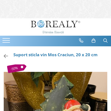
Bijuterii
Tipuri
Inele
Cercei
Bratari
Coliere
Suport sticla vin Mos Craciun, 20 x 20 cm
Seturi
Brose
-50%
Tiare
Destinatari
Bijuterii Femei
Bijuterii Copii
Bijuterii Mirese
Selectii