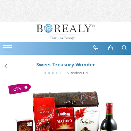
Bijuterii
Tipuri
Inele
Cercei
Bratari
Coliere
Sweet Treasury Wonder
Seturi
5 Review-uri
Brose
Tiare
-25%
Destinatari
Bijuterii Femei
Bijuterii Copii
Bijuterii Mirese
Selectii