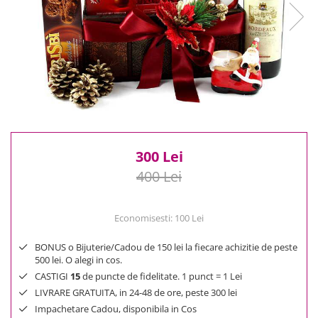
Reduceri
Cele mai noi
Cele mai vandute
Cele mai votate
Cu video
Pret
0 Lei - 100 Lei
100 Lei - 200 Lei
300 Lei
200 Lei - 300 Lei
400 Lei
300 Lei - 500 Lei
500 Lei - 1000 Lei
1000 Lei +
Economisesti:
100
Lei
BONUS o Bijuterie/Cadou de 150 lei la fiecare achizitie de peste
500 lei. O alegi in cos.
CASTIGI
15
de puncte de fidelitate. 1 punct = 1 Lei
LIVRARE GRATUITA, in 24-48 de ore, peste 300 lei
Impachetare Cadou, disponibila in Cos