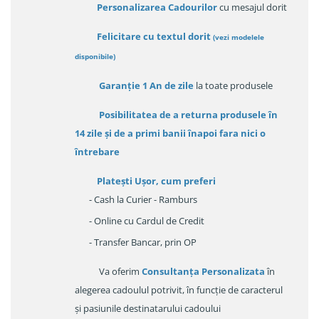
Personalizarea Cadourilor
cu mesajul dorit
Felicitare cu textul dorit
(
vezi modelele
disponibile
)
Garanție
1 An de zile
la toate produsele
Posibilitatea de a returna produsele în
14 zile
și de a primi
banii înapoi fara nici o
întrebare
Platești Ușor
, cum preferi
- Cash la Curier - Ramburs
- Online cu Cardul de Credit
- Transfer Bancar, prin OP
Va oferim
Consultanța Personalizata
în
alegerea cadoulul potrivit, în funcție de caracterul
și pasiunile destinatarului cadoului