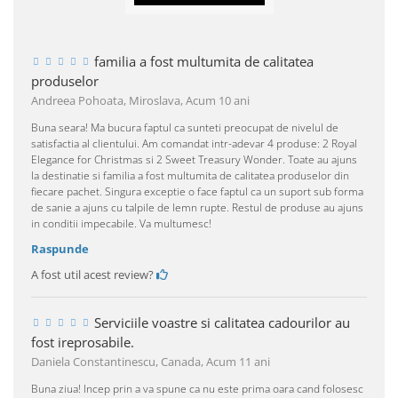
familia a fost multumita de calitatea
produselor
Andreea Pohoata, Miroslava,
Acum 10 ani
Buna seara! Ma bucura faptul ca sunteti preocupat de nivelul de
satisfactia al clientului. Am comandat intr-adevar 4 produse: 2 Royal
Elegance for Christmas si 2 Sweet Treasury Wonder. Toate au ajuns
la destinatie si familia a fost multumita de calitatea produselor din
fiecare pachet. Singura exceptie o face faptul ca un suport sub forma
de sanie a ajuns cu talpile de lemn rupte. Restul de produse au ajuns
in conditii impecabile. Va multumesc!
Raspunde
A fost util acest review?
Serviciile voastre si calitatea cadourilor au
fost ireprosabile.
Daniela Constantinescu, Canada,
Acum 11 ani
Buna ziua! Incep prin a va spune ca nu este prima oara cand folosesc