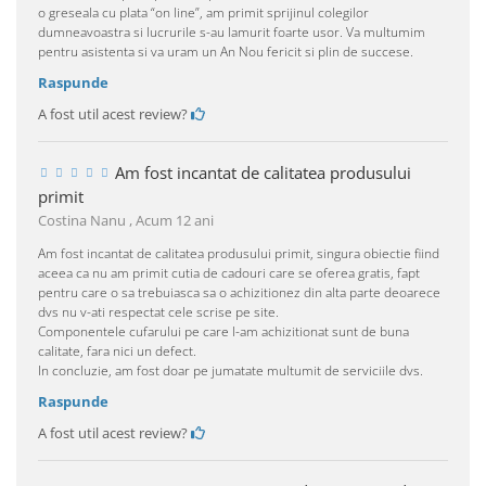
o greseala cu plata “on line”, am primit sprijinul colegilor
dumneavoastra si lucrurile s-au lamurit foarte usor. Va multumim
pentru asistenta si va uram un An Nou fericit si plin de succese.
Raspunde
A fost util acest review?
Am fost incantat de calitatea produsului
primit
Costina Nanu ,
Acum 12 ani
Am fost incantat de calitatea produsului primit, singura obiectie fiind
aceea ca nu am primit cutia de cadouri care se oferea gratis, fapt
pentru care o sa trebuiasca sa o achizitionez din alta parte deoarece
dvs nu v-ati respectat cele scrise pe site.
Componentele cufarului pe care l-am achizitionat sunt de buna
calitate, fara nici un defect.
In concluzie, am fost doar pe jumatate multumit de serviciile dvs.
Raspunde
A fost util acest review?