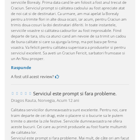
serviciile Borealy. Prima data cand le-am folosit a fost anul trecut de
Craciun. Serviciul prompt si calitatea cadoului au fost apreciate atat
de noi cat si de destinatari. Ca urmare, am mai apelat la Borealy
pentru a trimite flori in alte doua ocazii, iar acum, pentru Craciun am
trimis doua cosuri la doi destinatari diferiti. In toate instantele,
serviciile voastre si calitatea cadourilor au fost ireprosabile. Fiind
departe de tara, stiu ca atunci cand am nevoie de sa trimit un cadou
de buna calitate si care sa ajunga la timp, ma pot baza pe firma
voastra. Va felicit pentru calitatea superioara a produselor si pentru
serviciul excelent. Sa aveti un Craciun Fericit, sarbatori frumoase si
un An Nou prosper.
Raspunde
A fost util acest review?
Serviciul este prompt si fara probleme.
Dragos Rauta, Norvegia,
Acum 12 ani
Calitatea serviiciilor dumneavoastra sunt excelente. Pentru noi, care
traim departe de cei dragi, este o placere si o bucurie sa le putem
trimite o atentie la zile festive. Serviciile dumneavoastra ne ofera
aceste bucurii. Cei care au primit produsele au fost foarte multumiti
de calitatea lor.
Serviciul este prompt si fara probleme. Mai mult, de câte ori am facut