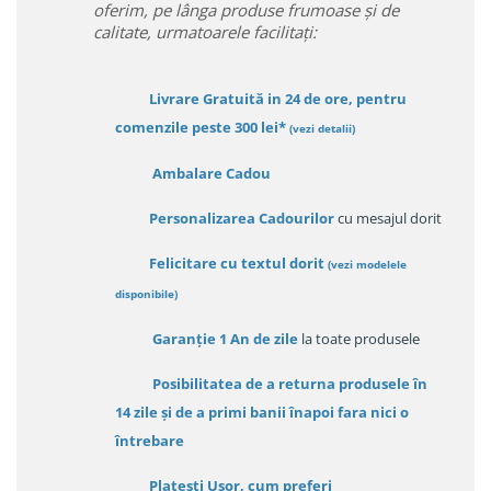
oferim, pe lânga produse frumoase și de
calitate, urmatoarele facilitați:
Livrare Gratuită in 24 de ore, pentru
comenzile peste 300 lei*
(vezi detalii)
Ambalare Cadou
Personalizarea Cadourilor
cu mesajul dorit
Felicitare cu textul dorit
(
vezi modelele
disponibile
)
Garanție
1 An de zile
la toate produsele
Posibilitatea de a returna produsele în
14 zile
și de a primi
banii înapoi fara nici o
întrebare
Platești Ușor
, cum preferi