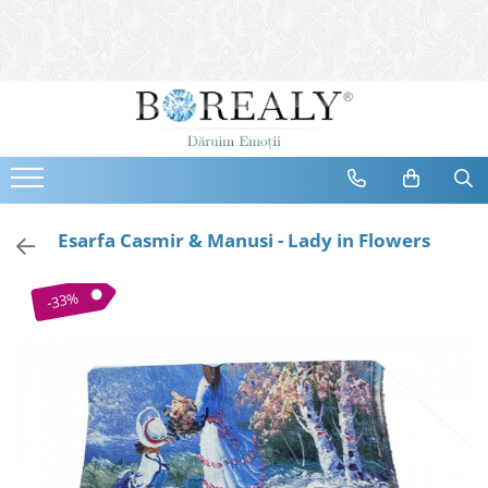
Bijuterii
Tipuri
Inele
Cercei
Bratari
Coliere
Esarfa Casmir & Manusi - Lady in Flowers
Seturi
Brose
-33%
Tiare
Destinatari
Bijuterii Femei
Bijuterii Copii
Bijuterii Mirese
Selectii