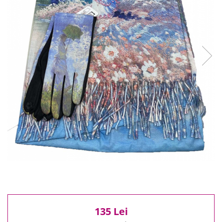
Reduceri
Cele mai noi
Cele mai vandute
Cele mai votate
Cu video
Pret
0 Lei - 100 Lei
100 Lei - 200 Lei
200 Lei - 300 Lei
300 Lei - 500 Lei
500 Lei - 1000 Lei
1000 Lei +
135 Lei