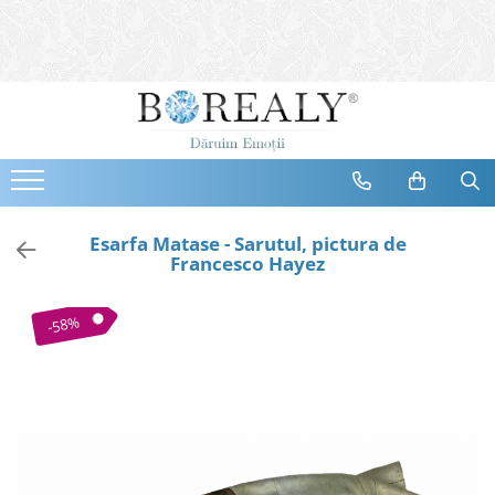
Bijuterii
Tipuri
Inele
Cercei
Bratari
Coliere
Esarfa Matase - Sarutul, pictura de
Francesco Hayez
Seturi
Brose
-58%
Tiare
Destinatari
Bijuterii Femei
Bijuterii Copii
Bijuterii Mirese
Selectii