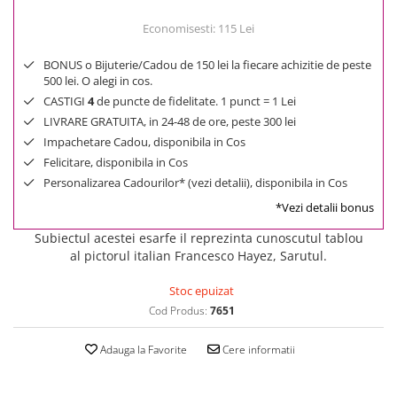
Economisesti:
115
Lei
BONUS o Bijuterie/Cadou de 150 lei la fiecare achizitie de peste
500 lei. O alegi in cos.
CASTIGI
4
de puncte de fidelitate. 1 punct = 1 Lei
LIVRARE GRATUITA, in 24-48 de ore, peste 300 lei
Impachetare Cadou, disponibila in Cos
Felicitare, disponibila in Cos
Personalizarea Cadourilor* (vezi detalii), disponibila in Cos
*Vezi detalii bonus
Subiectul acestei esarfe il reprezinta cunoscutul tablou
al pictorul italian Francesco Hayez, Sarutul.
Stoc epuizat
Cod Produs:
7651
Adauga la Favorite
Cere informatii