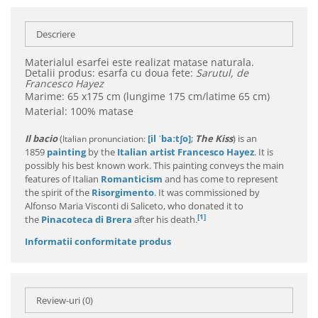
Descriere
Materialul esarfei este realizat matase naturala.
Detalii produs: esarfa cu doua fete:
Sarutul, de
Francesco Hayez
Marime: 65 x175 cm (lungime 175 cm/latime 65 cm)
Material: 100% matase
Il bacio
(
[il ˈbaːtʃo]
;
The Kiss
) is an
Italian pronunciation:
1859
painting
by the
Italian
artist
Francesco Hayez
. It is
possibly his best known work. This painting conveys the main
features of Italian
Romanticism
and has come to represent
the spirit of the
Risorgimento
. It was commissioned by
Alfonso Maria Visconti di Saliceto, who donated it to
[1]
the
Pinacoteca di Brera
after his death.
Informatii conformitate produs
Review-uri
(0)