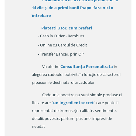
14 zile
și de a primi
banii înapoi fara nici o
întrebare
Platești Ușor
, cum preferi
- Cash la Curier - Ramburs
- Online cu Cardul de Credit
- Transfer Bancar, prin OP
Va oferim
Consultanța Personalizata
în
alegerea cadoulul potrivit, în funcție de caracterul
și pasiunile destinatarului cadoului
Cadourile noastre nu sunt simple produse ci
fiecare are "
un ingredient secret
" care poate fi
reprezentat de frumusețe, calitate, sentimente,
detalii, poveste, parfum, pasiune, impresii de
neuitat