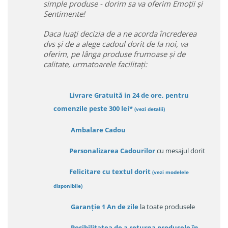
simple produse - dorim sa va oferim Emoții și
Sentimente!
Daca luați decizia de a ne acorda încrederea
dvs și de a alege cadoul dorit de la noi, va
oferim, pe lânga produse frumoase și de
calitate, urmatoarele facilitați:
Livrare Gratuită in 24 de ore, pentru
comenzile peste 300 lei*
(vezi detalii)
Ambalare Cadou
Personalizarea Cadourilor
cu mesajul dorit
Felicitare cu textul dorit
(
vezi modelele
disponibile
)
Garanție
1 An de zile
la toate produsele
Posibilitatea de a returna produsele în