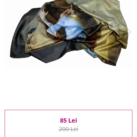
Reduceri
Cele mai noi
Cele mai vandute
Cele mai votate
Cu video
Pret
0 Lei - 100 Lei
100 Lei - 200 Lei
200 Lei - 300 Lei
300 Lei - 500 Lei
500 Lei - 1000 Lei
1000 Lei +
85 Lei
200 Lei