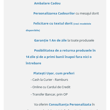
Ambalare Cadou
Personalizarea Cadourilor
cu mesajul dorit
Felicitare cu textul dorit
(
vezi modelele
disponibile
)
Garanție
1 An de zile
la toate produsele
Posibilitatea de a returna produsele în
14 zile
și de a primi
banii înapoi fara nici o
întrebare
Platești Ușor
, cum preferi
- Cash la Curier - Ramburs
- Online cu Cardul de Credit
- Transfer Bancar, prin OP
Va oferim
Consultanța Personalizata
în