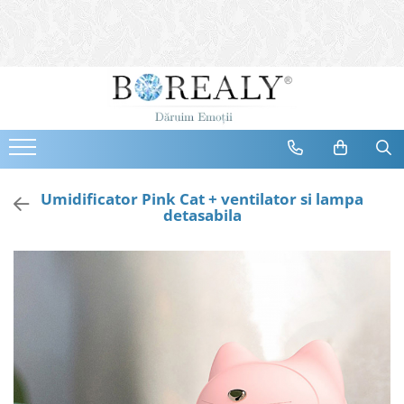
Bijuterii
Tipuri
Inele
Cercei
Bratari
Coliere
Umidificator Pink Cat + ventilator si lampa
detasabila
Seturi
Brose
Tiare
Destinatari
Bijuterii Femei
Bijuterii Copii
Bijuterii Mirese
Selectii