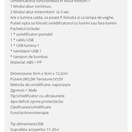
Umidificatorul functioneaza in doua moduri: r
1 Modul abur continuu,
2 Modul abur intermitent la 3 sec.
Are o lumina calda, ce poate fi folosita si ca lampa de veghe.
Puteti opta sa folositi umidificatorul cu lumini sau fara lumini.
Pachetul include:
1 * umidificator portabil
1 * cablu USB
1 * USB lumina 1
* ventilator USB 1
* tampon de bumbac
Material: ABS + PP
Dimensiune: 9cm x 9cm x 12.2cm
Putere (W):2W Tensiune (V):5V
Metoda de umidificare: vaporizare
Zgomot:< 36db
Tip:Umidificator cu ultrasunete
Apa-deficit oprire protectie:Da
Clasificarea:Umidificare
Functia:Aromoterapie
Tip alimentare:USB
Suprafata acoperita: 11-20㎡