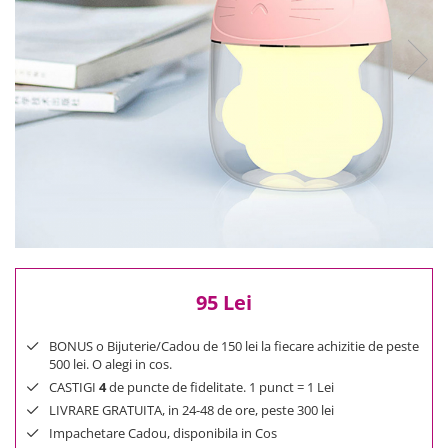
Reduceri
Cele mai noi
Cele mai vandute
Cele mai votate
Cu video
Pret
0 Lei - 100 Lei
100 Lei - 200 Lei
200 Lei - 300 Lei
300 Lei - 500 Lei
500 Lei - 1000 Lei
95 Lei
1000 Lei +
BONUS o Bijuterie/Cadou de 150 lei la fiecare achizitie de peste
500 lei. O alegi in cos.
CASTIGI
4
de puncte de fidelitate. 1 punct = 1 Lei
LIVRARE GRATUITA, in 24-48 de ore, peste 300 lei
Impachetare Cadou, disponibila in Cos